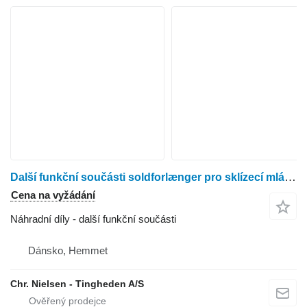
Další funkční součásti soldforlænger pro sklízecí mlátičku New Holland TX68
Cena na vyžádání
Náhradní díly - další funkční součásti
Dánsko, Hemmet
Chr. Nielsen - Tingheden A/S