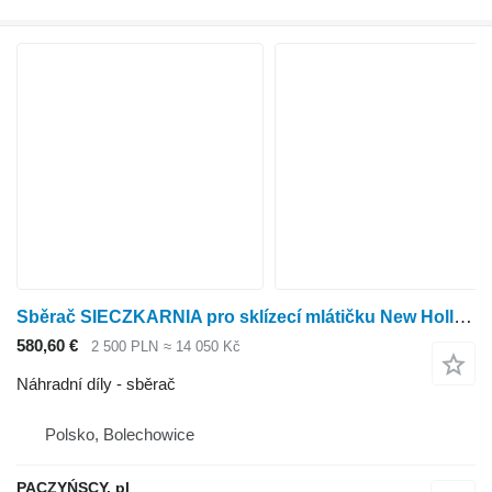
Sběrač SIECZKARNIA pro sklízecí mlátičku New Holland
580,60 €
2 500 PLN
≈ 14 050 Kč
Náhradní díly - sběrač
Polsko, Bolechowice
PACZYŃSCY. pl