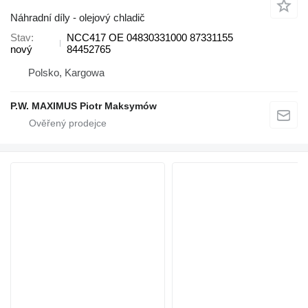
Náhradní díly - olejový chladič
Stav
NCC417 OE 04830331000 87331155
nový
84452765
Polsko, Kargowa
P.W. MAXIMUS Piotr Maksymów