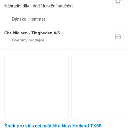
Náhradní díly - další funkční součásti
Dánsko, Hemmet
Chr. Nielsen - Tingheden A/S
Šnek pro sklízecí mlátičku New Holland TX68