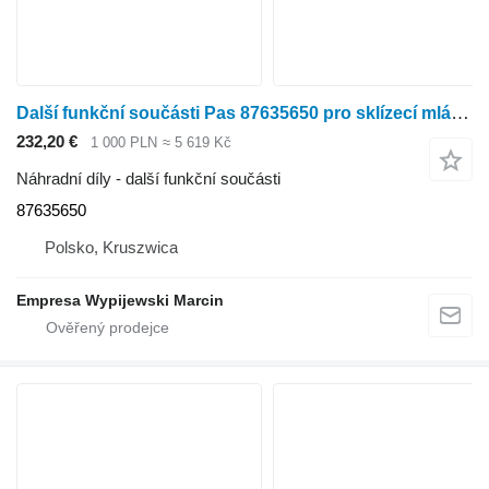
Další funkční součásti Pas 87635650 pro sklízecí mlátičku New Holland CL560
232,20 €
1 000 PLN
≈ 5 619 Kč
Náhradní díly - další funkční součásti
87635650
Polsko, Kruszwica
Empresa Wypijewski Marcin