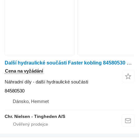
Další hydraulické součásti Faster kobling 84580530 pro sklízecí mlátičku New Holland CR9.90
Cena na vyžádání
Náhradní díly - další hydraulické součásti
84580530
Dánsko, Hemmet
Chr. Nielsen - Tingheden A/S