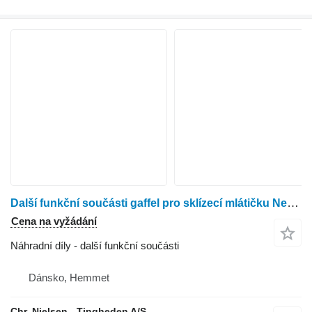
Další funkční součásti gaffel pro sklízecí mlátičku New Holland TF78
Cena na vyžádání
Náhradní díly - další funkční součásti
Dánsko, Hemmet
Chr. Nielsen - Tingheden A/S