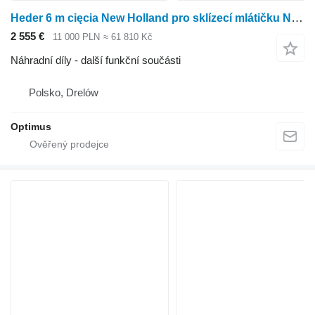
Heder 6 m cięcia New Holland pro sklízecí mlátičku New Holland Tx 34,36
2 555 €
11 000 PLN
≈ 61 810 Kč
Náhradní díly - další funkční součásti
Polsko, Drelów
Optimus