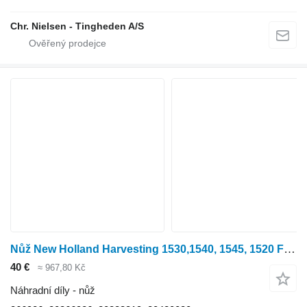
Chr. Nielsen - Tingheden A/S
Nůž New Holland Harvesting 1530,1540, 1545, 1520 Finger Kit 10 366926, 80366926 pro kombajnu
40 €
≈ 967,80 Kč
Náhradní díly - nůž