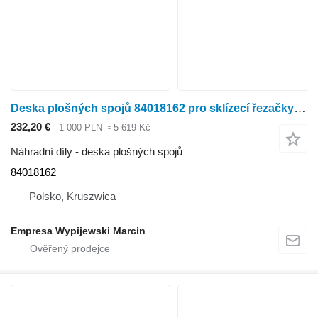
Deska plošných spojů 84018162 pro sklízecí řezačky New Holland FX28, FX38, FX45, FX48, FX50, FX58
232,20 €
1 000 PLN
≈ 5 619 Kč
Náhradní díly - deska plošných spojů
84018162
Polsko, Kruszwica
Empresa Wypijewski Marcin