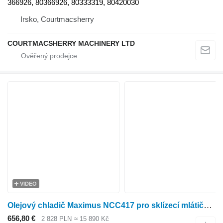
366926, 80366926, 80333319, 80420030
Irsko, Courtmacsherry
COURTMACSHERRY MACHINERY LTD
VIDEO
Olejový chladič Maximus NCC417 pro sklízecí mlátičku New Holland CL6060
656,80 €
2 828 PLN
≈ 15 890 Kč