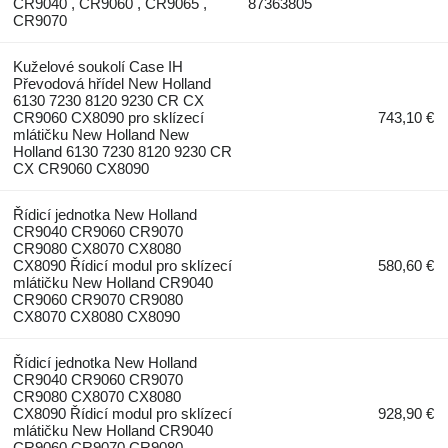
CR9040 , CR9060 , CR9065 ,
87363805
CR9070
Kuželové soukolí Case IH
Převodová hřídel New Holland
6130 7230 8120 9230 CR CX
CR9060 CX8090 pro sklízecí
743,10 €
mlátičku New Holland New
Holland 6130 7230 8120 9230 CR
CX CR9060 CX8090
Řídicí jednotka New Holland
CR9040 CR9060 CR9070
CR9080 CX8070 CX8080
CX8090 Řídicí modul pro sklízecí
580,60 €
mlátičku New Holland CR9040
CR9060 CR9070 CR9080
CX8070 CX8080 CX8090
Řídicí jednotka New Holland
CR9040 CR9060 CR9070
CR9080 CX8070 CX8080
CX8090 Řídicí modul pro sklízecí
928,90 €
mlátičku New Holland CR9040
CR9060 CR9070 CR9080