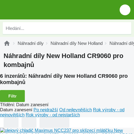
Náhradní díly
Náhradní díly New Holland
Náhradní dí
Náhradní díly New Holland CR9060 pro
kombajnů
6 inzerátů:
Náhradní díly New Holland CR9060 pro
kombajnů
Filtr
Třídění
:
Datum zanesení
Datum zanesení
Po nejdražší
Od nejlevnějších
Rok výroby - od
nejnovějších
Rok výroby - od nejstarších