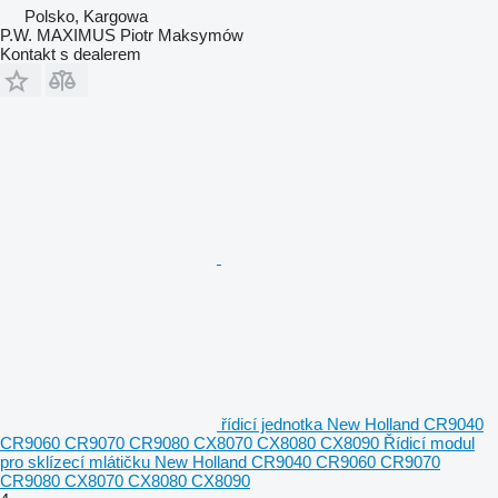
Polsko, Kargowa
P.W. MAXIMUS Piotr Maksymów
Kontakt s dealerem
řídicí jednotka New Holland CR9040
CR9060 CR9070 CR9080 CX8070 CX8080 CX8090 Řídicí modul
pro sklízecí mlátičku New Holland CR9040 CR9060 CR9070
CR9080 CX8070 CX8080 CX8090