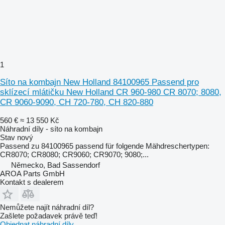
1
Síto na kombajn New Holland 84100965 Passend pro
sklízecí mlátičku New Holland CR 960-980 CR 8070; 8080,
CR 9060-9090, CH 720-780, CH 820-880
560 €
≈ 13 550 Kč
Náhradní díly - síto na kombajn
Stav
nový
Passend zu 84100965 passend für folgende Mähdreschertypen:
CR8070; CR8080; CR9060; CR9070; 9080;...
Německo, Bad Sassendorf
AROA Parts GmbH
Kontakt s dealerem
Nemůžete najít náhradní díl?
Zašlete požadavek právě teď!
Objednat náhradní díly