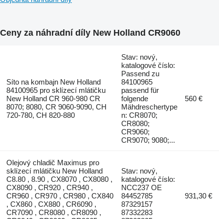
Ceny za náhradní díly New Holland CR9060
Stav: nový,
katalogové číslo:
Passend zu
Síto na kombajn New Holland
84100965
84100965 pro sklízecí mlátičku
passend für
New Holland CR 960-980 CR
folgende
560 €
8070; 8080, CR 9060-9090, CH
Mähdreschertype
720-780, CH 820-880
n: CR8070;
CR8080;
CR9060;
CR9070; 9080;...
Olejový chladič Maximus pro
sklízecí mlátičku New Holland
Stav: nový,
C8.80 , 8.90 , CX8070 , CX8080 ,
katalogové číslo:
CX8090 , CR920 , CR940 ,
NCC237 OE
CR960 , CR970 , CR980 , CX840
84452785
931,30 €
, CX860 , CX880 , CR6090 ,
87329157
CR7090 , CR8080 , CR8090 ,
87332283