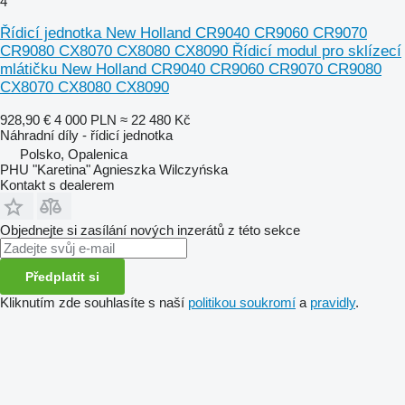
4
Řídicí jednotka New Holland CR9040 CR9060 CR9070
CR9080 CX8070 CX8080 CX8090 Řídicí modul pro sklízecí
mlátičku New Holland CR9040 CR9060 CR9070 CR9080
CX8070 CX8080 CX8090
928,90 €
4 000 PLN
≈ 22 480 Kč
Náhradní díly - řídicí jednotka
Polsko, Opalenica
PHU "Karetina" Agnieszka Wilczyńska
Kontakt s dealerem
Objednejte si zasílání nových inzerátů z této sekce
Předplatit si
Kliknutím zde souhlasíte s naší
politikou soukromí
a
pravidly
.