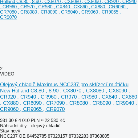
2
VIDEO
Olejový chladič Maximus NCC237 pro sklízecí mlátičku
New Holland C8.80 , 8.90 , CX8070 , CX8080 , CX8090 ,
CR920 , CR940 , CR960 , CR970 , CR980 , CX840 , CX860
, CX880 , CR6090 , CR7090 , CR8080 , CR8090 , CR9040 ,
CR9060 , CR9065 , CR9070
931,30 €
4 010 PLN
≈ 22 530 Kč
Náhradní díly - olejový chladič
Stav
nový
NCC237 OE 84452785 87329157 87332283 87363805