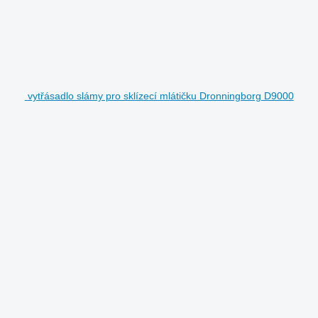
vytřásadlo slámy pro sklízecí mlátičku Dronningborg D9000