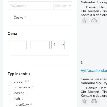
5140
Mega
635D
3060
L-series
Náhradní díly - v
5150
Mercator
730
5711
M-series
Dánsko, Hem
Chr. Nielsen - T
6088
Quadrant
930
7274
T-series
Kontakt s dealer
Česko
6130
Trion
955
7278
TC
6140
Tucano
965
7370
TF
7088
Vario
1072
8737
TM
Cena
7120
Xerion
1075
9280
TX
7140
1188
9380
W-series
–
7230
1450
9690
7240
1470
7250
1550
1
8010
1910
8120
2030
Vytřásadlo slá
Typ inzerátu
8230
2054
Cena na vyžádán
9120
2058
prodej
Náhradní díly - v
9230
2064
od výrobce
Dánsko, Hem
Chr. Nielsen - T
9240
2066
leasing
Kontakt s dealer
Axial-Flow
2254
úvěr
CF
2256
na splátky