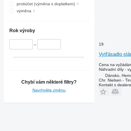
STX
2264
protiúčet (výměna s doplatkem)
3040
výměna
4040
5820
Rok výroby
6090
6620
19
–
7000
7200
Vytřásadlo slá
7250
Cena na vyžádán
7300
Náhradní díly - v
7350
Dánsko, Hem
Chr. Nielsen - T
7400
Chybí vám některé filtry?
Kontakt s dealer
7450
Navrhněte změnu
7500
7700
7780
7800
8200
8400