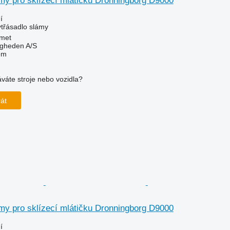
my pro sklízecí mlátičku Dronningborg D9000
í
ytřásadlo slámy
met
ingheden A/S
em
váte stroje nebo vozidla?
rát
my pro sklízecí mlátičku Dronningborg D9000
í