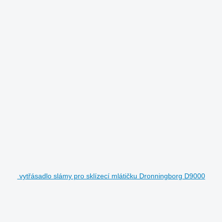
vytřásadlo slámy pro sklízecí mlátičku Dronningborg D9000