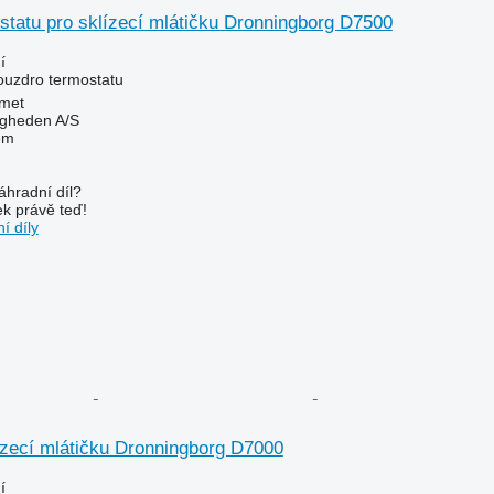
statu pro sklízecí mlátičku Dronningborg D7500
í
pouzdro termostatu
met
ingheden A/S
em
áhradní díl?
k právě teď!
í díly
ízecí mlátičku Dronningborg D7000
í