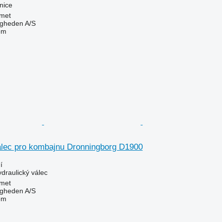
jnice
met
ingheden A/S
em
álec pro kombajnu Dronningborg D1900
í
ydraulický válec
met
ingheden A/S
em