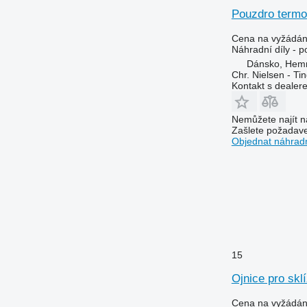
9860 STS
Pouzdro termo
9870 STS
9880
Cena na vyžádán
Náhradní díly - 
9900
Dánsko, Hem
C-series
Chr. Nielsen - T
H-series
Kontakt s dealer
JD
M-series
Nemůžete najít n
Zašlete požadave
S-series
Objednat náhradn
T-series
W-series
X-series
Z-series
15
Ojnice pro skl
Cena na vyžádán