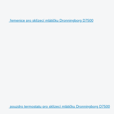
řemenice pro sklízecí mlátičku Dronningborg D7500
pouzdro termostatu pro sklízecí mlátičku Dronningborg D7500