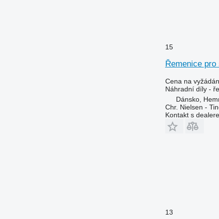
8430
8600
9500
9540 WTS
15
9560
Řemenice pro 
9570
9600
Cena na vyžádán
Náhradní díly - 
9610
Dánsko, Hem
9640
Chr. Nielsen - T
Kontakt s dealer
9650
9660
9670 STS
9680
9700
9750
9760 STS
9770
9780
13