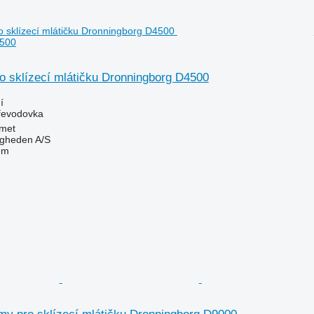
4500
o sklízecí mlátičku Dronningborg D4500
í
převodovka
met
ingheden A/S
em