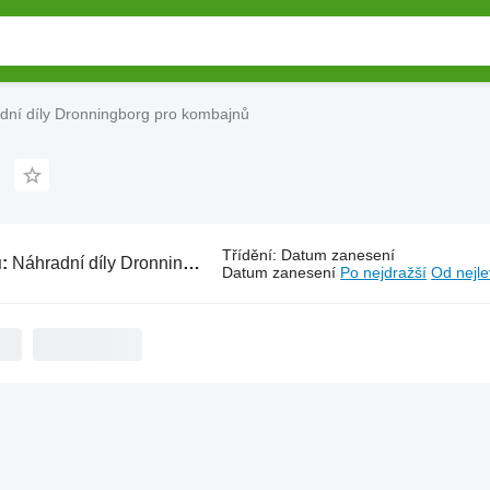
dní díly Dronningborg pro kombajnů
ů
Třídění
:
Datum zanesení
ů:
Náhradní díly Dronningborg pro kombajnů
Datum zanesení
Po nejdražší
Od nejle