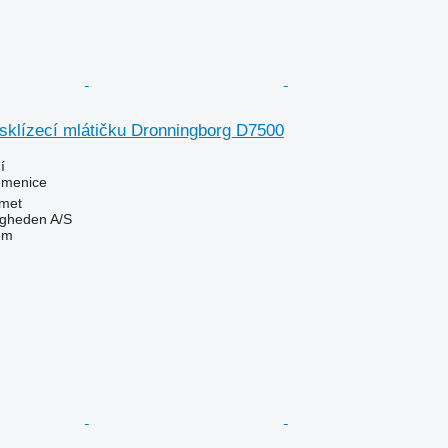
sklízecí mlátičku Dronningborg D7500
í
řemenice
met
ingheden A/S
em