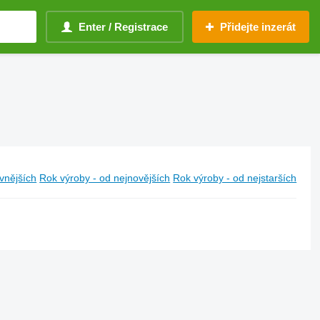
Enter / Registrace
Přidejte inzerát
vnějších
Rok výroby - od nejnovějších
Rok výroby - od nejstarších