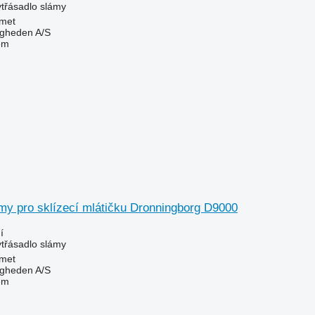
ytřásadlo slámy
met
ingheden A/S
em
my pro sklízecí mlátičku Dronningborg D9000
í
ytřásadlo slámy
met
ingheden A/S
em