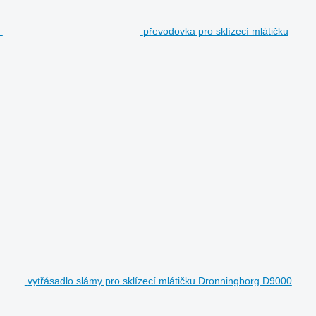
převodovka pro sklízecí mlátičku
vytřásadlo slámy pro sklízecí mlátičku Dronningborg D9000