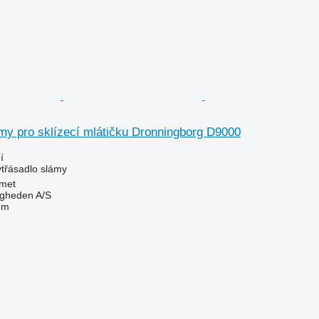
my pro sklízecí mlátičku Dronningborg D9000
í
ytřásadlo slámy
met
ingheden A/S
em