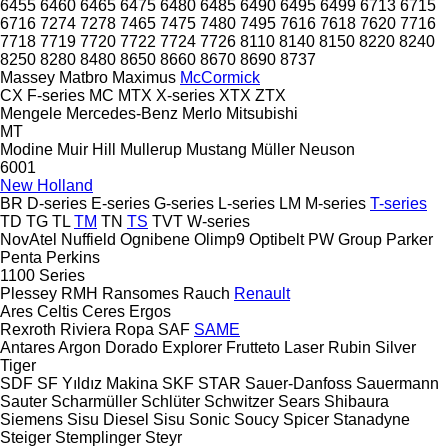
6455
6460
6465
6475
6480
6485
6490
6495
6499
6713
6715
6716
7274
7278
7465
7475
7480
7495
7616
7618
7620
7716
7718
7719
7720
7722
7724
7726
8110
8140
8150
8220
8240
8250
8280
8480
8650
8660
8670
8690
8737
Massey
Matbro
Maximus
McCormick
CX
F-series
MC
MTX
X-series
XTX
ZTX
Mengele
Mercedes-Benz
Merlo
Mitsubishi
MT
Modine
Muir Hill
Mullerup
Mustang
Müller
Neuson
6001
New Holland
BR
D-series
E-series
G-series
L-series
LM
M-series
T-series
TD
TG
TL
TM
TN
TS
TVT
W-series
NovAtel
Nuffield
Ognibene
Olimp9
Optibelt
PW Group
Parker
Penta
Perkins
1100 Series
Plessey
RMH
Ransomes
Rauch
Renault
Ares
Celtis
Ceres
Ergos
Rexroth
Riviera
Ropa
SAF
SAME
Antares
Argon
Dorado
Explorer
Frutteto
Laser
Rubin
Silver
Tiger
SDF
SF Yıldız Makina
SKF
STAR
Sauer-Danfoss
Sauermann
Sauter
Scharmüller
Schlüter
Schwitzer
Sears
Shibaura
Siemens
Sisu Diesel
Sisu
Sonic
Soucy
Spicer
Stanadyne
Steiger
Stemplinger
Steyr