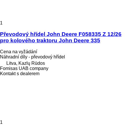
1
Převodový hřídel John Deere F058335 Z 12/26
pro kolového traktoru John Deere 335
Cena na vyžádání
Náhradní díly - převodový hřídel
Litva, Kazlų Rūdos
Fomisas UAB company
Kontakt s dealerem
1