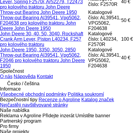
Lever, Spring F2570r, Ar52279, T22473
40 €
číslo: F2570R
pro kolového traktoru John Deere
Throw-out Bearing John Deere 1950
Katalogové
Throw-out Bearing Al39541, Vpg5062,
číslo: AL39541,
50 €
F204638 pro kolového traktoru John
VPG5062,
Deere John Deere 1950
F204638
John Deere 30, 40, 50, 3040, Rockshaft
Katalogové
Crank Arm Lever, Piston L40234, F257
číslo: L40234,
100 €
pro kolového traktoru
F2570R
John Deere 1950, 3350, 3050, 2850
Katalogové
Throw-out Bearing Al39541, Vpg5062,
číslo: AL39541,
40 €
F2046 pro kolového traktoru John Deere
VPG5062,
1950
F204638
Společnost
O nás
Nápověda
Kontakt
Česko / čeština
Informace
Všeobecné obchodní podmínky
Politika soukromí
Bezpečnostní tipy
Recenze o Agroline
Katalog značek
Nejčastěji navštěvované stránky
Naše nabídka
Reklama v Agroline
Přidejte inzerát
Umístěte banner
Partnerský program
Pro firmy
Naše projekty