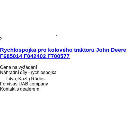
2
Rychlospojka pro kolového traktoru John Deere
F685014 F042402 F700577
Cena na vyžádání
Náhradní díly - rychlospojka
Litva, Kazlų Rūdos
Fomisas UAB company
Kontakt s dealerem