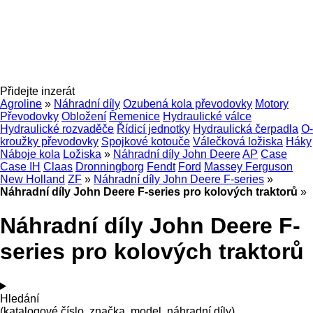
Přidejte inzerát
Agroline
»
Náhradní díly
Ozubená kola převodovky
Motory
Převodovky
Obložení
Řemenice
Hydraulické válce
Hydraulické rozvaděče
Řídicí jednotky
Hydraulická čerpadla
O-
kroužky převodovky
Spojkové kotouče
Válečková ložiska
Háky
Náboje kola
Ložiska
»
Náhradní díly John Deere
AP
Case
Case IH
Claas
Dronningborg
Fendt
Ford
Massey Ferguson
New Holland
ZF
»
Náhradní díly John Deere F-series
»
Náhradní díly John Deere F-series pro kolových traktorů
»
Náhradní díly John Deere F-
series pro kolových traktorů
Hledání
(katalogové číslo, značka, model, náhradní díly)