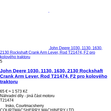
John Deere 1030, 1130, 1630,
2130 Rockshaft Crank Arm Lever, Rod T21474, F2 pro
kolového traktoru
5
John Deere 1030, 1130, 1630, 2130 Rockshaft
Crank Arm Lever, Rod T21474, F2 pro kolového
traktoru
65 €
≈ 1 573 Kč
Náhradní díly - jiná část motoru
T21474
Irsko, Courtmacsherry
COURTMACSHERRY MACHINERY LTD