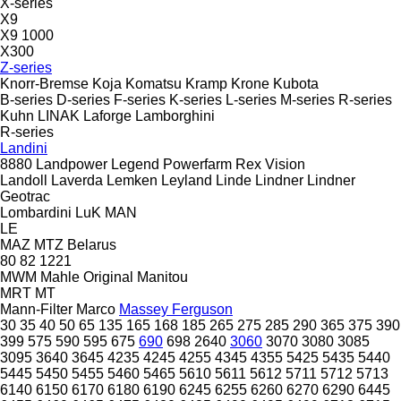
X-series
X9
X9 1000
X300
Z-series
Knorr-Bremse
Koja
Komatsu
Kramp
Krone
Kubota
B-series
D-series
F-series
K-series
L-series
M-series
R-series
Kuhn
LINAK
Laforge
Lamborghini
R-series
Landini
8880
Landpower
Legend
Powerfarm
Rex
Vision
Landoll
Laverda
Lemken
Leyland
Linde
Lindner
Lindner
Geotrac
Lombardini
LuK
MAN
LE
MAZ
MTZ Belarus
80
82
1221
MWM
Mahle Original
Manitou
MRT
MT
Mann-Filter
Marco
Massey Ferguson
30
35
40
50
65
135
165
168
185
265
275
285
290
365
375
390
399
575
590
595
675
690
698
2640
3060
3070
3080
3085
3095
3640
3645
4235
4245
4255
4345
4355
5425
5435
5440
5445
5450
5455
5460
5465
5610
5611
5612
5711
5712
5713
6140
6150
6170
6180
6190
6245
6255
6260
6270
6290
6445