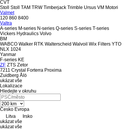
CVT
Stoll
Stoll
TAM
TRW
Timberjack
Trimble
Ursus
VM Motori
Valmet
120
860
8400
Valtra
A-series
M-series
N-series
Q-series
S-series
T-series
Vickers Hydraulics
Volvo
BM
WABCO
Walker RTK
Walterscheid
Walvoil
Wix Filters
YTO
NLX 1024
Yanmar
F-series
KE
ZF
ZTS
Zetor
7211
Crystal
Forterra
Proxima
Zuidberg
Ålö
ukázat vše
Lokalizace
Hledejte v okruhu
Česko
Evropa
Litva
Irsko
ukázat vše
ukázat vše