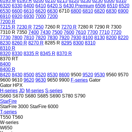
6195 M
6195 R
6200
6210
6215
6220
6230
6250
6300
6310
6320
6330
6400
6410
6420 S
6430 Premium
6506
6510
6520
6530
6600
6610
6620
6630
6710
6800
6810
6820
6830
6900
6910
6920
6930
7000
7200
7200 R
7215 R
7230 R
7250
7260 R
7270 R
7280 R
7290 R
7300
7310 R
7350
7400
7430
7500
7600
7610
7700
7710
7720
7730
7800
7810
7820
7830
7920
7930
8100
8130
8200
8220
8230
8260 R
8270 R
8285 R
8295
8300
8310
8310 R
8320
8330
8335 R
8345 R
8370 R
8370 RT
8400
8400 R
8420
8430
8500
8520
8530
8600
9500
9520
9530
9560
9570
9600
9610
9620
9630
9650
9900
F-series
Gator
Gator HPX
H-series
JD
M-series
S-series
S660
S670
S680
S685
S690
S780
S790
StarFire
StarFire 3000
StarFire 6000
T-series
T550
T560
W-series
W650