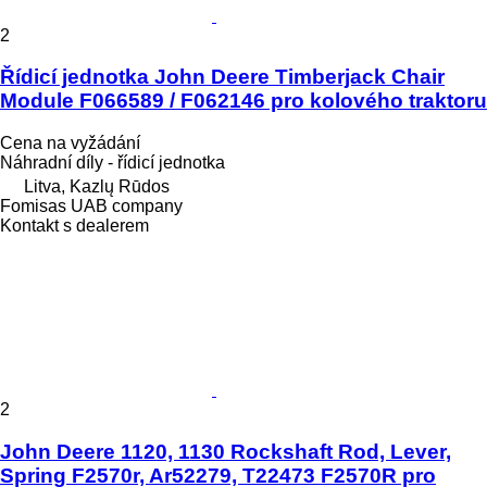
2
Řídicí jednotka John Deere Timberjack Chair
Module F066589 / F062146 pro kolového traktoru
Cena na vyžádání
Náhradní díly - řídicí jednotka
Litva, Kazlų Rūdos
Fomisas UAB company
Kontakt s dealerem
2
John Deere 1120, 1130 Rockshaft Rod, Lever,
Spring F2570r, Ar52279, T22473 F2570R pro