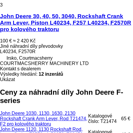
3
John Deere 30, 40, 50, 3040, Rockshaft Crank
Arm Lever, Piston L40234, F257 L40234, F2570R
pro kolového traktoru
100 €
≈ 2 420 Kč
Jiné náhradní díly převodovky
L40234, F2570R
Irsko, Courtmacsherry
COURTMACSHERRY MACHINERY LTD
Kontakt s dealerem
Výsledky hledání:
12 inzerátů
Ukázat
Ceny za náhradní díly John Deere F-
series
John Deere 1030, 1130, 1630, 2130
Katalogové
Rockshaft Crank Arm Lever, Rod T21474,
65 €
číslo: T21474
F2 pro kolového traktoru
John Deere 1120, 1130 Rockshaft Rod,
Katalogové