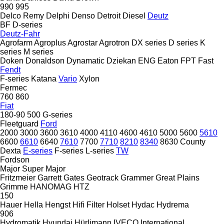
990
995
Delco Remy
Delphi
Denso
Detroit Diesel
Deutz
BF
D-series
Deutz-Fahr
Agrofarm
Agroplus
Agrostar
Agrotron
DX series
D series
K
series
M series
Doken
Donaldson
Dynamatic
Dziekan
ENG
Eaton
FPT
Fast
Fendt
F-series
Katana
Vario
Xylon
Fermec
760
860
Fiat
180-90
500
G-series
Fleetguard
Ford
2000
3000
3600
3610
4000
4110
4600
4610
5000
5600
5610
6600
6610
6640
7610
7700
7710
8210
8340
8630
County
Dexta
E-series
F-series
L-series
TW
Fordson
Major
Super Major
Fritzmeier
Garrett
Gates
Geotrack
Grammer
Great Plains
Grimme
HANOMAG
HTZ
150
Hauer
Hella
Hengst
Hifi Filter
Holset
Hydac
Hydrema
906
Hydromatik
Hyundai
Hürlimann
IVECO
International