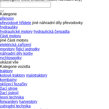
Kategorie
přenosy
převodové hřídele
jiné náhradní díly převodovky
hydrauliky
hydraulické motory
hydraulická čerpadla
části motoru
jiné části motoru
elektrická zařízení
monitory
řídicí jednotky
náhradní díly korby
rychlospojky
ukázat vše
Kategorie vozidla
traktory
kolové traktory
malotraktory
kombajny
sklízecí řezačky
žací stroje
žací ústrojí
lesní technika
forwardery
harvestory
zahradní technika