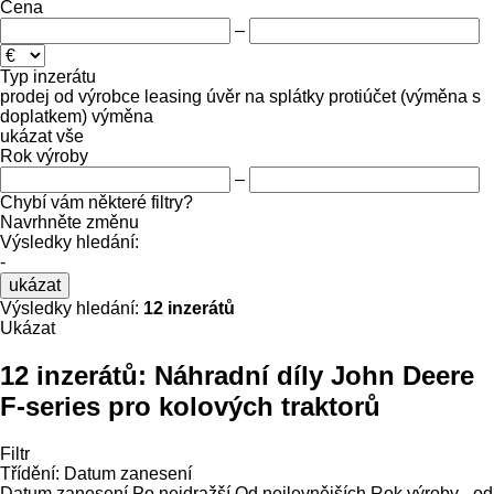
Cena
–
Typ inzerátu
prodej
od výrobce
leasing
úvěr
na splátky
protiúčet (výměna s
doplatkem)
výměna
ukázat vše
Rok výroby
–
Chybí vám některé filtry?
Navrhněte změnu
Výsledky hledání:
-
ukázat
Výsledky hledání:
12 inzerátů
Ukázat
12 inzerátů:
Náhradní díly John Deere
F-series pro kolových traktorů
Filtr
Třídění
:
Datum zanesení
Datum zanesení
Po nejdražší
Od nejlevnějších
Rok výroby - od