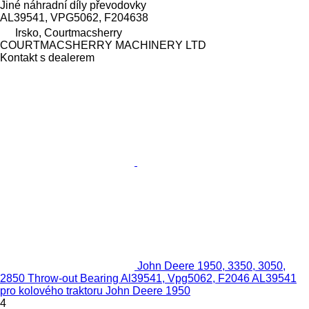
Jiné náhradní díly převodovky
AL39541, VPG5062, F204638
Irsko, Courtmacsherry
COURTMACSHERRY MACHINERY LTD
Kontakt s dealerem
John Deere 1950, 3350, 3050,
2850 Throw-out Bearing Al39541, Vpg5062, F2046 AL39541
pro kolového traktoru John Deere 1950
4