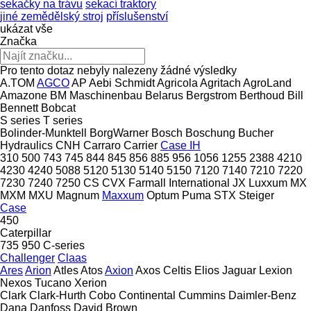
sekačky na trávu
sekací traktory
jiné zemědělský stroj
příslušenství
ukázat vše
Značka
Pro tento dotaz nebyly nalezeny žádné výsledky
A.TOM
AGCO
AP
Aebi Schmidt
Agricola
Agritach
AgroLand
Amazone
BM Maschinenbau
Belarus
Bergstrom
Berthoud
Bill
Bennett
Bobcat
S series
T series
Bolinder-Munktell
BorgWarner
Bosch
Boschung
Bucher
Hydraulics
CNH
Carraro
Carrier
Case IH
310
500
743
745
844
845
856
885
956
1056
1255
2388
4210
4230
4240
5088
5120
5130
5140
5150
7120
7140
7210
7220
7230
7240
7250
CS
CVX
Farmall
International
JX
Luxxum
MX
MXM
MXU
Magnum
Maxxum
Optum
Puma
STX
Steiger
Case
450
Caterpillar
735
950
C-series
Challenger
Claas
Ares
Arion
Atles
Atos
Axion
Axos
Celtis
Elios
Jaguar
Lexion
Nexos
Tucano
Xerion
Clark
Clark-Hurth
Cobo
Continental
Cummins
Daimler-Benz
Dana
Danfoss
David Brown