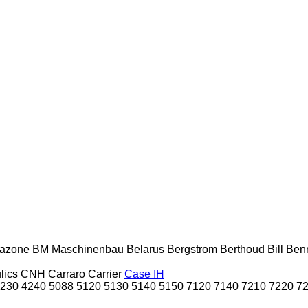
azone
BM Maschinenbau
Belarus
Bergstrom
Berthoud
Bill Ben
lics
CNH
Carraro
Carrier
Case IH
230
4240
5088
5120
5130
5140
5150
7120
7140
7210
7220
7