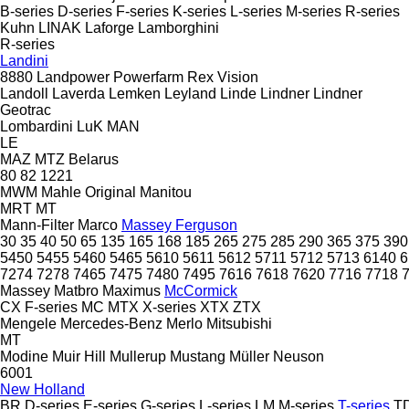
B-series
D-series
F-series
K-series
L-series
M-series
R-series
Kuhn
LINAK
Laforge
Lamborghini
R-series
Landini
8880
Landpower
Powerfarm
Rex
Vision
Landoll
Laverda
Lemken
Leyland
Linde
Lindner
Lindner
Geotrac
Lombardini
LuK
MAN
LE
MAZ
MTZ Belarus
80
82
1221
MWM
Mahle Original
Manitou
MRT
MT
Mann-Filter
Marco
Massey Ferguson
30
35
40
50
65
135
165
168
185
265
275
285
290
365
375
390
5450
5455
5460
5465
5610
5611
5612
5711
5712
5713
6140
6
7274
7278
7465
7475
7480
7495
7616
7618
7620
7716
7718
Massey
Matbro
Maximus
McCormick
CX
F-series
MC
MTX
X-series
XTX
ZTX
Mengele
Mercedes-Benz
Merlo
Mitsubishi
MT
Modine
Muir Hill
Mullerup
Mustang
Müller
Neuson
6001
New Holland
BR
D-series
E-series
G-series
L-series
LM
M-series
T-series
T