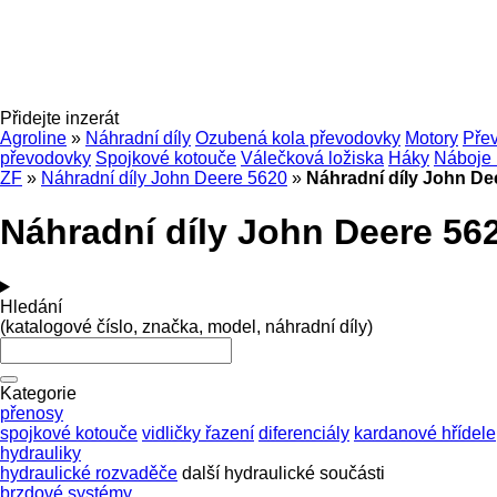
Přidejte inzerát
Agroline
»
Náhradní díly
Ozubená kola převodovky
Motory
Pře
převodovky
Spojkové kotouče
Válečková ložiska
Háky
Náboje 
ZF
»
Náhradní díly John Deere 5620
»
Náhradní díly John De
Náhradní díly John Deere 562
Hledání
(katalogové číslo, značka, model, náhradní díly)
Kategorie
přenosy
spojkové kotouče
vidličky řazení
diferenciály
kardanové hřídele
hydrauliky
hydraulické rozvaděče
další hydraulické součásti
brzdové systémy