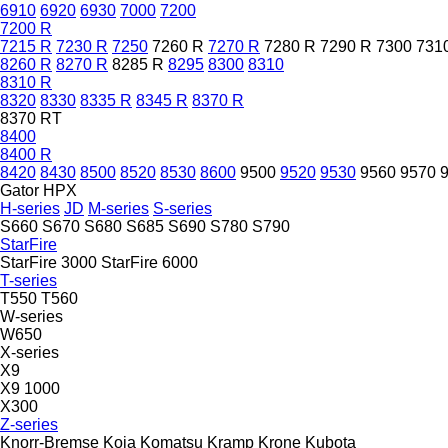
6910
6920
6930
7000
7200
7200 R
7215 R
7230 R
7250
7260 R
7270 R
7280 R
7290 R
7300
731
8260 R
8270 R
8285 R
8295
8300
8310
8310 R
8320
8330
8335 R
8345 R
8370 R
8370 RT
8400
8400 R
8420
8430
8500
8520
8530
8600
9500
9520
9530
9560
9570
Gator HPX
H-series
JD
M-series
S-series
S660
S670
S680
S685
S690
S780
S790
StarFire
StarFire 3000
StarFire 6000
T-series
T550
T560
W-series
W650
X-series
X9
X9 1000
X300
Z-series
Knorr-Bremse
Koja
Komatsu
Kramp
Krone
Kubota