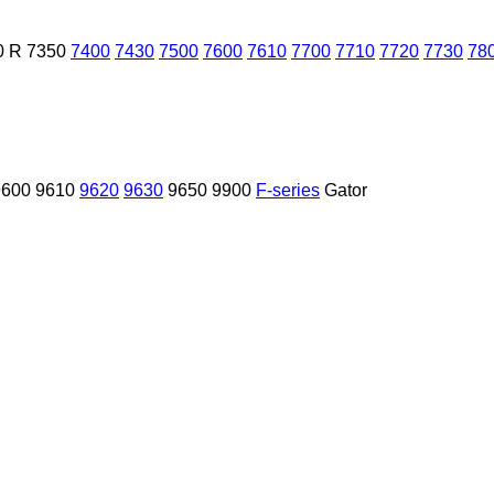
0 R
7350
7400
7430
7500
7600
7610
7700
7710
7720
7730
78
9600
9610
9620
9630
9650
9900
F-series
Gator