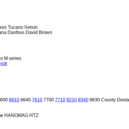
xos
Tucano
Xerion
ana
Danfoss
David Brown
es
M series
ndt
600
6610
6640
7610
7700
7710
8210
8340
8630
County
Dexta
me
HANOMAG
HTZ