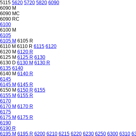
5115
5620
5720
5820
6090
6090 M
6090 MC
6090 RC
6100
6100 M
6105
6105 M
6105 R
6110 M
6110 R
6115
6120
6120 M
6120 R
6125 M
6125 R
6130
6130 D
6130 M
6130 R
6135
6140
6140 M
6140 R
6145
6145 M
6145 R
6150 M
6150 R
6155
6155 M
6155 R
6170
6170 M
6170 R
6175
6175 M
6175 R
6190
6190 R
6195 M
6195 R
6200
6210
6215
6220
6230
6250
6300
6310
6