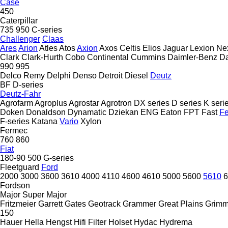
Case
450
Caterpillar
735
950
C-series
Challenger
Claas
Ares
Arion
Atles
Atos
Axion
Axos
Celtis
Elios
Jaguar
Lexion
Ne
Clark
Clark-Hurth
Cobo
Continental
Cummins
Daimler-Benz
D
990
995
Delco Remy
Delphi
Denso
Detroit Diesel
Deutz
BF
D-series
Deutz-Fahr
Agrofarm
Agroplus
Agrostar
Agrotron
DX series
D series
K seri
Doken
Donaldson
Dynamatic
Dziekan
ENG
Eaton
FPT
Fast
Fe
F-series
Katana
Vario
Xylon
Fermec
760
860
Fiat
180-90
500
G-series
Fleetguard
Ford
2000
3000
3600
3610
4000
4110
4600
4610
5000
5600
5610
6
Fordson
Major
Super Major
Fritzmeier
Garrett
Gates
Geotrack
Grammer
Great Plains
Grim
150
Hauer
Hella
Hengst
Hifi Filter
Holset
Hydac
Hydrema