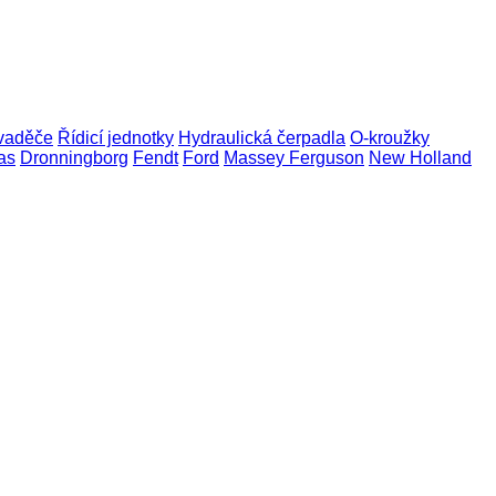
zvaděče
Řídicí jednotky
Hydraulická čerpadla
O-kroužky
as
Dronningborg
Fendt
Ford
Massey Ferguson
New Holland