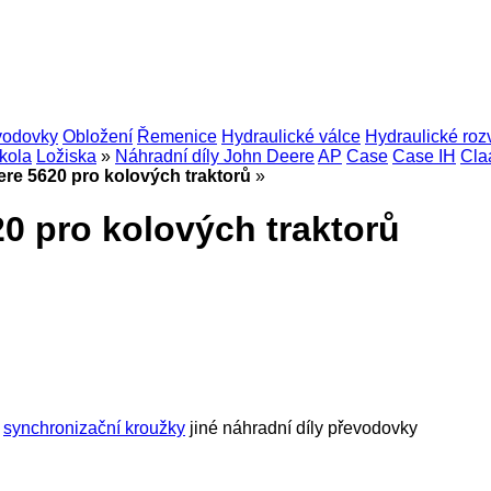
vodovky
Obložení
Řemenice
Hydraulické válce
Hydraulické ro
kola
Ložiska
»
Náhradní díly John Deere
AP
Case
Case IH
Cla
ere 5620 pro kolových traktorů
»
0 pro kolových traktorů
synchronizační kroužky
jiné náhradní díly převodovky