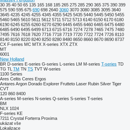
30
35
40
50
65
135
165
168
185
265
275
285
290
365
375
390
399
575
590
595
675
690
698
2640
3060
3070
3080
3085
3095
3640
3645
4235
4245
4255
4345
4355
5425
5435
5440
5445
5450
5455
5460
5465
5610
5611
5612
5711
5712
5713
6140
6150
6170
6180
6190
6245
6255
6260
6270
6290
6445
6455
6460
6465
6475
6480
6485
6490
6495
6499
6713
6715
6716
7274
7278
7465
7475
7480
7495
7616
7618
7620
7716
7718
7719
7720
7722
7724
7726
8110
8140
8150
8220
8240
8250
8280
8480
8650
8660
8670
8690
8737
CX
F-series
MC
MTX
X-series
XTX
ZTX
MT
6001
New Holland
BR
D-series
E-series
G-series
L-series
LM
M-series
T-series
TD
TG
TL
TM
TN
TS
TVT
W-series
1100 Series
Ares
Celtis
Ceres
Ergos
Antares
Argon
Dorado
Explorer
Frutteto
Laser
Rubin
Silver
Tiger
CVT
120
860
8400
A-series
M-series
N-series
Q-series
S-series
T-series
BM
NLX 1024
F-series
KE
7211
Crystal
Forterra
Proxima
ukázat vše
Lokalizace