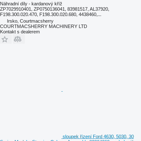
Náhradní díly - kardanový kříž
ZP7029910401, ZP0750136041, 83981517, AL37920,
F198.300.020.470, F198.300.020.680, 4438460,...
Irsko, Courtmacsherry
COURTMACSHERRY MACHINERY LTD
Kontakt s dealerem
sloupek řízení Ford 4630, 5030, 30