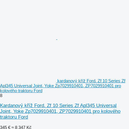
kardanový kříž Ford. Zf 10 Series Zf
Apl345 Universal Joint, Yoke Zp7029910401, ZP7029910401 pro
kolového traktoru Ford
8
Kardanový kříž Ford. Zf 10 Series Zf Apl345 Universal
Joint, Yoke Zp7029910401, ZP7029910401 pro kolového
traktoru Ford
345 €
≈ 8 347 Kč