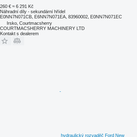
260 €
≈ 6 291 Kč
Náhradní díly - sekundární hřídel
E0NN7N071CB, E6NN7N071EA, 83960002, E0NN7N071EC
Irsko, Courtmacsherry
COURTMACSHERRY MACHINERY LTD
Kontakt s dealerem
hydraulický rozvaděč Ford New