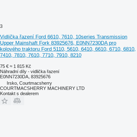
3
Vidlička řazení Ford 6610, 7610, 10series Transmission
Upper Mainshaft Fork 83925676, E0NN7230DA pro
kolového traktoru Ford 5110, 5610, 6410, 6610, 6710, 6810,
7410, 7810, 7610, 7710, 7910, 8210
75 €
≈ 1 815 Kč
Náhradní díly - vidlička řazení
E0NN7230DA, 83925676
Irsko, Courtmacsherry
COURTMACSHERRY MACHINERY LTD
Kontakt s dealerem