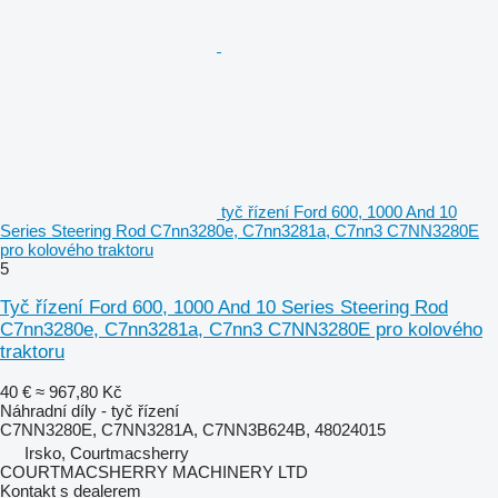
tyč řízení Ford 600, 1000 And 10
Series Steering Rod C7nn3280e, C7nn3281a, C7nn3 C7NN3280E
pro kolového traktoru
5
Tyč řízení Ford 600, 1000 And 10 Series Steering Rod
C7nn3280e, C7nn3281a, C7nn3 C7NN3280E pro kolového
traktoru
40 €
≈ 967,80 Kč
Náhradní díly - tyč řízení
C7NN3280E, C7NN3281A, C7NN3B624B, 48024015
Irsko, Courtmacsherry
COURTMACSHERRY MACHINERY LTD
Kontakt s dealerem