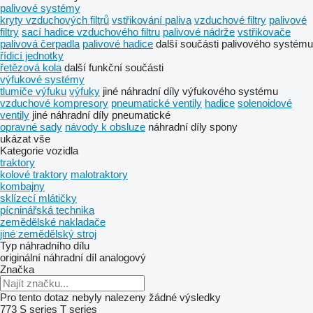
palivové systémy
kryty vzduchových filtrů
vstřikování paliva
vzduchové filtry
palivové
filtry
sací hadice vzduchového filtru
palivové nádrže
vstřikovače
palivová čerpadla
palivové hadice
další součásti palivového systému
řídicí jednotky
řetězová kola
další funkční součásti
výfukové systémy
tlumiče výfuku
výfuky
jiné náhradní díly výfukového systému
vzduchové kompresory
pneumatické ventily
hadice
solenoidové
ventily
jiné náhradní díly pneumatické
opravné sady
návody k obsluze
náhradní díly
spony
ukázat vše
Kategorie vozidla
traktory
kolové traktory
malotraktory
kombajny
sklízecí mlátičky
pícninářská technika
zemědělské nakladače
jiné zemědělský stroj
Typ náhradního dílu
originální náhradní díl
analogový
Značka
Pro tento dotaz nebyly nalezeny žádné výsledky
773
S series
T series