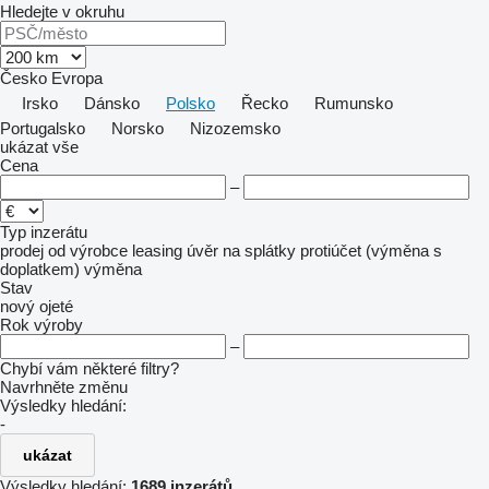
Hledejte v okruhu
Česko
Evropa
Irsko
Dánsko
Polsko
Řecko
Rumunsko
Portugalsko
Norsko
Nizozemsko
ukázat vše
Cena
–
Typ inzerátu
prodej
od výrobce
leasing
úvěr
na splátky
protiúčet (výměna s
doplatkem)
výměna
Stav
nový
ojeté
Rok výroby
–
Chybí vám některé filtry?
Navrhněte změnu
Výsledky hledání:
-
ukázat
Výsledky hledání:
1689 inzerátů