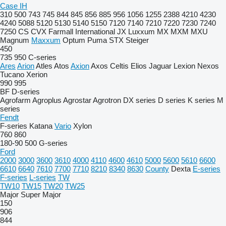
Case IH
310
500
743
745
844
845
856
885
956
1056
1255
2388
4210
4230
4240
5088
5120
5130
5140
5150
7120
7140
7210
7220
7230
7240
7250
CS
CVX
Farmall
International
JX
Luxxum
MX
MXM
MXU
Magnum
Maxxum
Optum
Puma
STX
Steiger
450
735
950
C-series
Ares
Arion
Atles
Atos
Axion
Axos
Celtis
Elios
Jaguar
Lexion
Nexos
Tucano
Xerion
990
995
BF
D-series
Agrofarm
Agroplus
Agrostar
Agrotron
DX series
D series
K series
M
series
Fendt
F-series
Katana
Vario
Xylon
760
860
180-90
500
G-series
Ford
2000
3000
3600
3610
4000
4110
4600
4610
5000
5600
5610
6600
6610
6640
7610
7700
7710
8210
8340
8630
County
Dexta
E-series
F-series
L-series
TW
TW10
TW15
TW20
TW25
Major
Super Major
150
906
844