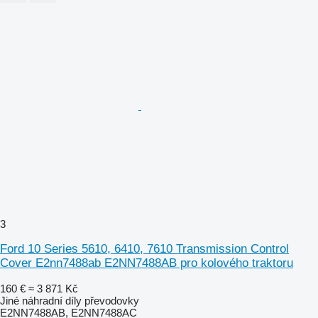
3
Ford 10 Series 5610, 6410, 7610 Transmission Control
Cover E2nn7488ab E2NN7488AB pro kolového traktoru
160 €
≈ 3 871 Kč
Jiné náhradní díly převodovky
E2NN7488AB, E2NN7488AC