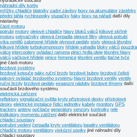
hydraulické součásti
náhradní díly korby
mřížky chladiče
blatníky
zadní závěsy
boxy na akumulátor
zástěrky
přední táhla
rychlospojky
stupačky
háky
boxy na nářadí
další díly
nástavby
části motoru
potrubí
motory
olejové chladiče
hlavy bloků válců
klikové skříně
motoru
setrvačníky
olejová čerpadla
olejové filtry
olejová potrubí
víka ventilů
zalomené hřídele
plynové pedály
písty
olejová těsnění
klikové hřídele
turbokompresory
hřídele vahadla
bloky válců
pouzdra
válce
intercoolery
ovládací ramena
plnicí hrdla oleje
těsnění hlavy
válců
vačkové hřídele
ojnice
řemenice
těsnění ventilu
tlačné tyče
jiné části motoru
brzdové systémy
brzdové kotouče
páky ruční brzdy
brzdové bubny
brzdové čelisti
pákový ovládač brzdového systému
hlavní brzdové ventily
ventily
ruční brzdy
brzdové pedály
expanzní nádoby
brzdové třmeny
další
součásti brzdového systému
elektrická zařízení
reflektory
signalizační světla
kryty přístrojové desky
přístrojové
desky
elektrické instalace
řídicí jednotky
kabely
monitory
GPS
trackery
antény
počítače
generátory
senzory
kontrolky
relé
indikátory momentu zatížení
další elektrické součásti
chladicí soustavy
potrubní vedení
čerpadla
kryty ventilátoru
lopatky ventilátoru
chladiče motoru
ventilátory
viskózní spojky
jiné náhradní díly
chladicí soustavy