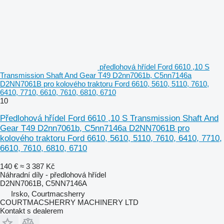
předlohová hřídel Ford 6610 ,10 S
Transmission Shaft And Gear T49 D2nn7061b, C5nn7146a
D2NN7061B pro kolového traktoru Ford 6610, 5610, 5110, 7610,
6410, 7710, 6610, 7610, 6810, 6710
10
Předlohová hřídel Ford 6610 ,10 S Transmission Shaft And
Gear T49 D2nn7061b, C5nn7146a D2NN7061B pro
kolového traktoru Ford 6610, 5610, 5110, 7610, 6410, 7710,
6610, 7610, 6810, 6710
140 €
≈ 3 387 Kč
Náhradní díly - předlohová hřídel
D2NN7061B, C5NN7146A
Irsko, Courtmacsherry
COURTMACSHERRY MACHINERY LTD
Kontakt s dealerem