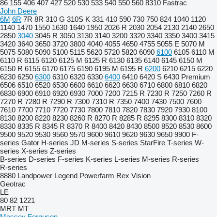
86
155
406
407
427
520
530
533
540
550
560
8310
Fastrac
John Deere
6M
6R
7R
8R
310 G
310S K
331
410
590
730
750
824
1040
1120
1140
1470
1550
1630
1640
1950
2026 R
2030
2054
2130
2140
2650
2850
3040
3045 R
3050
3130
3140
3200
3320
3340
3350
3400
3415
3420
3640
3650
3720
3800
4040
4055
4650
4755
5055 E
5070 M
5075
5080
5090
5100
5115
5620
5720
5820
6090
6100
6105
6110 M
6110 R
6115
6120
6125 M
6125 R
6130
6135
6140
6145
6150 M
6150 R
6155
6170
6175
6190
6195 M
6195 R
6200
6210
6215
6220
6230
6250
6300
6310
6320
6330
6400
6410
6420 S
6430 Premium
6506
6510
6520
6530
6600
6610
6620
6630
6710
6800
6810
6820
6830
6900
6910
6920
6930
7000
7200
7215 R
7230 R
7250
7260 R
7270 R
7280 R
7290 R
7300
7310 R
7350
7400
7430
7500
7600
7610
7700
7710
7720
7730
7800
7810
7820
7830
7920
7930
8100
8130
8200
8220
8230
8260 R
8270 R
8285 R
8295
8300
8310
8320
8330
8335 R
8345 R
8370 R
8400
8420
8430
8500
8520
8530
8600
9500
9520
9530
9560
9570
9600
9610
9620
9630
9650
9900
F-
series
Gator
H-series
JD
M-series
S-series
StarFire
T-series
W-
series
X-series
Z-series
B-series
D-series
F-series
K-series
L-series
M-series
R-series
R-series
8880
Landpower
Legend
Powerfarm
Rex
Vision
Geotrac
LE
80
82
1221
MRT
MT
Massey Ferguson