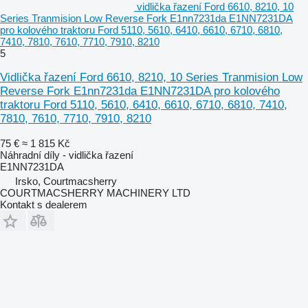
vidlička řazení Ford 6610, 8210, 10
Series Tranmision Low Reverse Fork E1nn7231da E1NN7231DA
pro kolového traktoru Ford 5110, 5610, 6410, 6610, 6710, 6810,
7410, 7810, 7610, 7710, 7910, 8210
5
Vidlička řazení Ford 6610, 8210, 10 Series Tranmision Low
Reverse Fork E1nn7231da E1NN7231DA pro kolového
traktoru Ford 5110, 5610, 6410, 6610, 6710, 6810, 7410,
7810, 7610, 7710, 7910, 8210
75 €
≈ 1 815 Kč
Náhradní díly - vidlička řazení
E1NN7231DA
Irsko, Courtmacsherry
COURTMACSHERRY MACHINERY LTD
Kontakt s dealerem