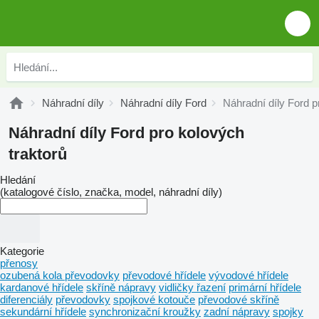
Náhradní díly
Náhradní díly Ford
Náhradní díly Ford p
Náhradní díly Ford pro kolových
traktorů
Hledání
(katalogové číslo, značka, model, náhradní díly)
Kategorie
přenosy
ozubená kola převodovky
převodové hřídele
vývodové hřídele
kardanové hřídele
skříně nápravy
vidličky řazení
primární hřídele
diferenciály
převodovky
spojkové kotouče
převodové skříně
sekundární hřídele
synchronizační kroužky
zadní nápravy
spojky