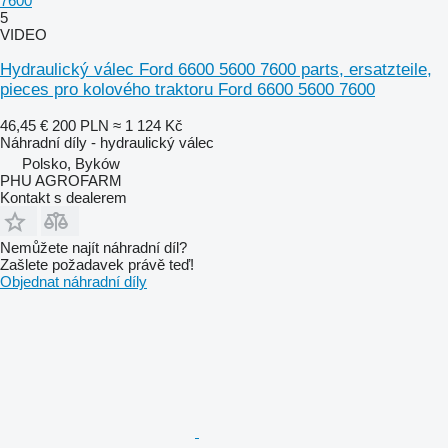
7600
5
VIDEO
Hydraulický válec Ford 6600 5600 7600 parts, ersatzteile,
pieces pro kolového traktoru Ford 6600 5600 7600
46,45 €
200 PLN
≈ 1 124 Kč
Náhradní díly - hydraulický válec
Polsko, Byków
PHU AGROFARM
Kontakt s dealerem
Nemůžete najít náhradní díl?
Zašlete požadavek právě teď!
Objednat náhradní díly