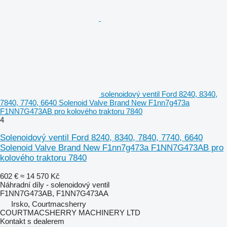
solenoidový ventil Ford 8240, 8340,
7840, 7740, 6640 Solenoid Valve Brand New F1nn7g473a
F1NN7G473AB pro kolového traktoru 7840
4
Solenoidový ventil Ford 8240, 8340, 7840, 7740, 6640
Solenoid Valve Brand New F1nn7g473a F1NN7G473AB pro
kolového traktoru 7840
602 €
≈ 14 570 Kč
Náhradní díly - solenoidový ventil
F1NN7G473AB, F1NN7G473AA
Irsko, Courtmacsherry
COURTMACSHERRY MACHINERY LTD
Kontakt s dealerem