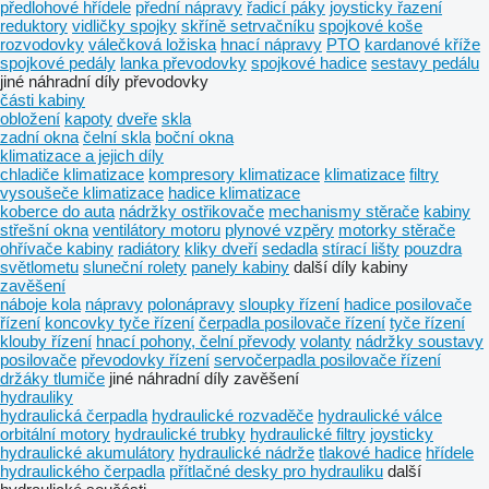
předlohové hřídele
přední nápravy
řadicí páky
joysticky řazení
reduktory
vidličky spojky
skříně setrvačníku
spojkové koše
rozvodovky
válečková ložiska
hnací nápravy
PTO
kardanové kříže
spojkové pedály
lanka převodovky
spojkové hadice
sestavy pedálu
jiné náhradní díly převodovky
části kabiny
obložení
kapoty
dveře
skla
zadní okna
čelní skla
boční okna
klimatizace a jejich díly
chladiče klimatizace
kompresory klimatizace
klimatizace
filtry
vysoušeče klimatizace
hadice klimatizace
koberce do auta
nádržky ostřikovače
mechanismy stěrače
kabiny
střešní okna
ventilátory motoru
plynové vzpěry
motorky stěrače
ohřívače kabiny
radiátory
kliky dveří
sedadla
stírací lišty
pouzdra
světlometu
sluneční rolety
panely kabiny
další díly kabiny
zavěšení
náboje kola
nápravy
polonápravy
sloupky řízení
hadice posilovače
řízení
koncovky tyče řízení
čerpadla posilovače řízení
tyče řízení
klouby řízení
hnací pohony, čelní převody
volanty
nádržky soustavy
posilovače
převodovky řízení
servočerpadla posilovače řízení
držáky tlumiče
jiné náhradní díly zavěšení
hydrauliky
hydraulická čerpadla
hydraulické rozvaděče
hydraulické válce
orbitální motory
hydraulické trubky
hydraulické filtry
joysticky
hydraulické akumulátory
hydraulické nádrže
tlakové hadice
hřídele
hydraulického čerpadla
přítlačné desky pro hydrauliku
další