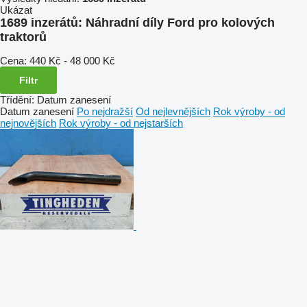
Ukázat
1689 inzerátů:
Náhradní díly Ford pro kolových
traktorů
Cena:
440 Kč - 48 000 Kč
Filtr
Třídění
:
Datum zanesení
Datum zanesení
Po nejdražší
Od nejlevnějších
Rok výroby - od
nejnovějších
Rok výroby - od nejstarších