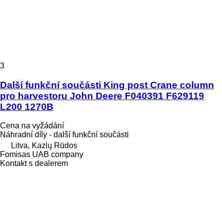
3
Další funkční součásti King post Crane column
pro harvestoru John Deere F040391 F629119
L200 1270B
Cena na vyžádání
Náhradní díly - další funkční součásti
Litva, Kazlų Rūdos
Fomisas UAB company
Kontakt s dealerem