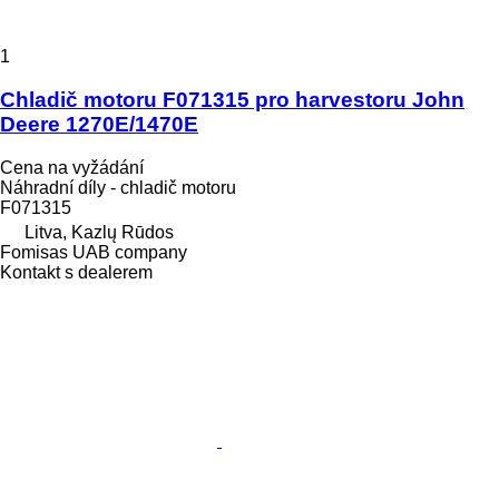
1
Chladič motoru F071315 pro harvestoru John
Deere 1270E/1470E
Cena na vyžádání
Náhradní díly - chladič motoru
F071315
Litva, Kazlų Rūdos
Fomisas UAB company
Kontakt s dealerem