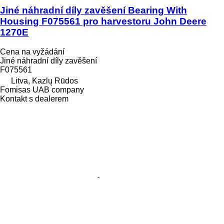
Jiné náhradní díly zavěšení Bearing With
Housing F075561 pro harvestoru John Deere
1270E
Cena na vyžádání
Jiné náhradní díly zavěšení
F075561
Litva, Kazlų Rūdos
Fomisas UAB company
Kontakt s dealerem