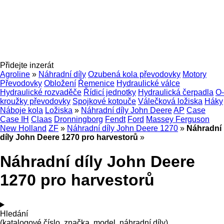
Přidejte inzerát
Agroline
»
Náhradní díly
Ozubená kola převodovky
Motory
Převodovky
Obložení
Řemenice
Hydraulické válce
Hydraulické rozvaděče
Řídicí jednotky
Hydraulická čerpadla
O-
kroužky převodovky
Spojkové kotouče
Válečková ložiska
Háky
Náboje kola
Ložiska
»
Náhradní díly John Deere
AP
Case
Case IH
Claas
Dronningborg
Fendt
Ford
Massey Ferguson
New Holland
ZF
»
Náhradní díly John Deere 1270
»
Náhradní
díly John Deere 1270 pro harvestorů
»
Náhradní díly John Deere
1270 pro harvestorů
Hledání
(katalogové číslo, značka, model, náhradní díly)