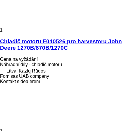
1
Chladič motoru F040526 pro harvestoru John
Deere 1270B/870B/1270C
Cena na vyžádání
Náhradní díly - chladič motoru
Litva, Kazlų Rūdos
Fomisas UAB company
Kontakt s dealerem
1