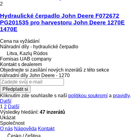
2
Hydraulické čerpadlo John Deere F072672
PG201535 pro harvestoru John Deere 1270E
1470E
Cena na vyžádání
Náhradní díly - hydraulické čerpadlo
Litva, Kazlų Rūdos
Fomisas UAB company
Kontakt s dealerem
Objednejte si zasílání nových inzerátů z této sekce
náhradní díly
John Deere - 1270
Předplatit si
Kliknutím zde souhlasíte s naší
politikou soukromí
a
pravidly
.
Další
1
2
Další
Výsledky hledání:
47 inzerátů
Ukázat
Společnost
O nás
Nápověda
Kontakt
Česko / čeština