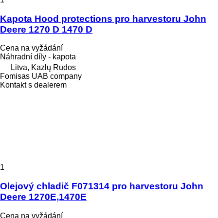
Kapota Hood protections pro harvestoru John
Deere 1270 D 1470 D
Cena na vyžádání
Náhradní díly - kapota
Litva, Kazlų Rūdos
Fomisas UAB company
Kontakt s dealerem
1
Olejový chladič F071314 pro harvestoru John
Deere 1270E,1470E
Cena na vyžádání