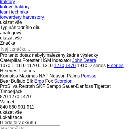
traktory
kolové traktory
lesní technika
forwardery
harvestory
ukázat vše
Typ náhradního dílu
analogový
ukázat vše
Značka
Pro tento dotaz nebyly nalezeny žádné výsledky
Caterpillar
Forester
HSM
Indexator
John Deere
1070 E
1110
1170 E
1210
1270
1470
1910
D-series
F-series
H-series
T-series
Komatsu
Maximus
NAF
Neuson
Palms
Ponsse
Bear
Buffalo
Elk
Ergo
Fox
Scorpion
ProSilva
Rexroth
SKF
Sampo
Sauer-Danfoss
Tigercat
Timberjack
870
1270
1470
Valmet
840
860
901
911
ukázat vše
Lokalizace
Hledejte v okruhu