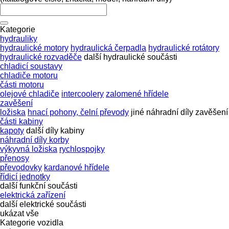
Kategorie
hydrauliky
hydraulické motory
hydraulická čerpadla
hydraulické rotátory
hydraulické rozvaděče
další hydraulické součásti
chladicí soustavy
chladiče motoru
části motoru
olejové chladiče
intercoolery
zalomené hřídele
zavěšení
ložiska
hnací pohony, čelní převody
jiné náhradní díly zavěšení
části kabiny
kapoty
další díly kabiny
náhradní díly korby
výkyvná ložiska
rychlospojky
přenosy
převodovky
kardanové hřídele
řídicí jednotky
další funkční součásti
elektrická zařízení
další elektrické součásti
ukázat vše
Kategorie vozidla