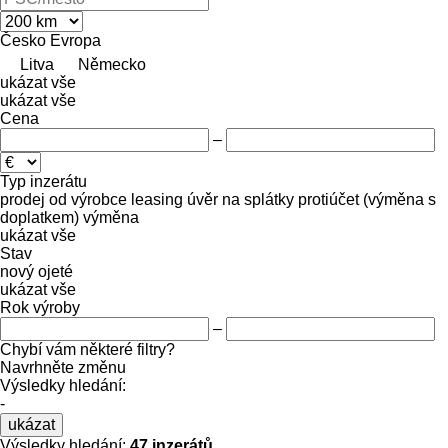
Česko
Evropa
Litva
Německo
ukázat vše
ukázat vše
Cena
–
Typ inzerátu
prodej
od výrobce
leasing
úvěr
na splátky
protiúčet (výměna s
doplatkem)
výměna
ukázat vše
Stav
nový
ojeté
ukázat vše
Rok výroby
–
Chybí vám některé filtry?
Navrhněte změnu
Výsledky hledání:
-
ukázat
Výsledky hledání:
47 inzerátů