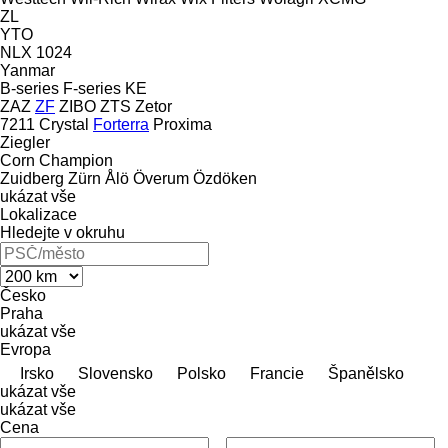
ZL
YTO
NLX 1024
Yanmar
B-series
F-series
KE
ZAZ
ZF
ZIBO
ZTS
Zetor
7211
Crystal
Forterra
Proxima
Ziegler
Corn Champion
Zuidberg
Zürn
Ålö
Överum
Özdöken
ukázat vše
Lokalizace
Hledejte v okruhu
Česko
Praha
ukázat vše
Evropa
Irsko
Slovensko
Polsko
Francie
Španělsko
ukázat vše
ukázat vše
Cena