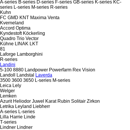
A-series
B-series
D-series
F-series
GB-series
K-series
KC-
series
L-series
M-series
R-series
Kuhn
FC
GMD
KNT
Maxima
Venta
Kverneland
Accord
Optima
Kyndestoft
Köckerling
Quadro
Trio
Vector
Kühne
LINAK
LKT
81
Laforge
Lamborghini
R-series
Landini
5-100
8880
Landpower
Powerfarm
Rex
Vision
Landoll
Landstal
Laverda
3500
3600
3650
L-series
M-series
Leica
Lely
Welger
Lemken
Azurit
Heliodor
Juwel
Karat
Rubin
Solitair
Zirkon
Letrika
Leyland
Liebherr
A-series
L-series
Lilla Harrie
Linde
T-series
Lindner
Lindner