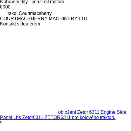
Náhradní díly - jiná část motoru
0000
Irsko, Courtmacsherry
COURTMACSHERRY MACHINERY LTD
Kontakt s dealerem
obložení Zetor 6311 Engine Side
Panel Lhs Zetor6311 ZETOR6311 pro kolového traktoru
5