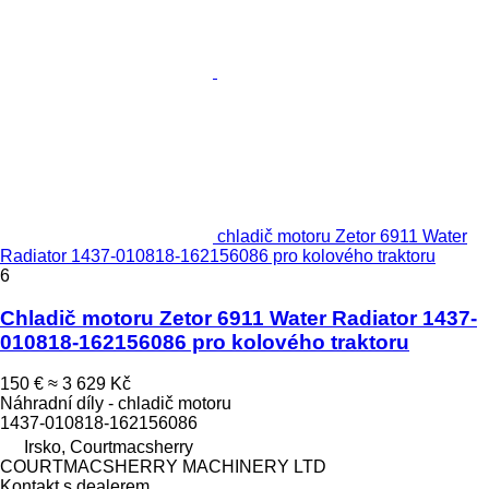
chladič motoru Zetor 6911 Water
Radiator 1437-010818-162156086 pro kolového traktoru
6
Chladič motoru Zetor 6911 Water Radiator 1437-
010818-162156086 pro kolového traktoru
150 €
≈ 3 629 Kč
Náhradní díly - chladič motoru
1437-010818-162156086
Irsko, Courtmacsherry
COURTMACSHERRY MACHINERY LTD
Kontakt s dealerem