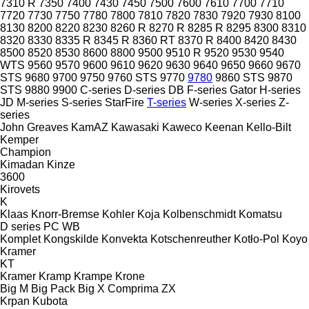
7310 R
7350
7400
7430
7450
7500
7600
7610
7700
7710
7720
7730
7750
7780
7800
7810
7820
7830
7920
7930
8100
8130
8200
8220
8230
8260 R
8270 R
8285 R
8295
8300
8310
8320
8330
8335 R
8345 R
8360 RT
8370 R
8400
8420
8430
8500
8520
8530
8600
8800
9500
9510 R
9520
9530
9540
WTS
9560
9570
9600
9610
9620
9630
9640
9650
9660
9670
STS
9680
9700
9750
9760 STS
9770
9780
9860 STS
9870
STS
9880
9900
C-series
D-series
DB
F-series
Gator
H-series
JD
M-series
S-series
StarFire
T-series
W-series
X-series
Z-
series
John Greaves
KamAZ
Kawasaki
Kaweco
Keenan
Kello-Bilt
Kemper
Champion
Kimadan
Kinze
3600
Kirovets
K
Klaas
Knorr-Bremse
Kohler
Koja
Kolbenschmidt
Komatsu
D series
PC
WB
Komplet
Kongskilde
Konvekta
Kotschenreuther
Kotło-Pol
Koyo
Kramer
KT
Kramer
Kramp
Krampe
Krone
Big M
Big Pack
Big X
Comprima
ZX
Krpan
Kubota