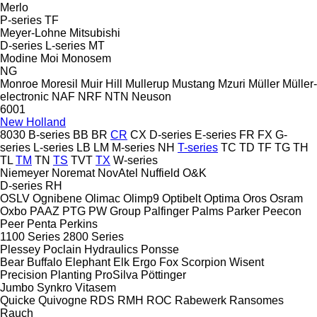
Merlo
P-series
TF
Meyer-Lohne
Mitsubishi
D-series
L-series
MT
Modine
Moi
Monosem
NG
Monroe
Moresil
Muir Hill
Mullerup
Mustang
Mzuri
Müller
Müller-
electronic
NAF
NRF
NTN
Neuson
6001
New Holland
8030
B-series
BB
BR
CR
CX
D-series
E-series
FR
FX
G-
series
L-series
LB
LM
M-series
NH
T-series
TC
TD
TF
TG
TH
TL
TM
TN
TS
TVT
TX
W-series
Niemeyer
Noremat
NovAtel
Nuffield
O&K
D-series
RH
OSLV
Ognibene
Olimac
Olimp9
Optibelt
Optima
Oros
Osram
Oxbo
PAAZ
PTG
PW Group
Palfinger
Palms
Parker
Peecon
Peer
Penta
Perkins
1100 Series
2800 Series
Plessey
Poclain Hydraulics
Ponsse
Bear
Buffalo
Elephant
Elk
Ergo
Fox
Scorpion
Wisent
Precision Planting
ProSilva
Pöttinger
Jumbo
Synkro
Vitasem
Quicke
Quivogne
RDS
RMH
ROC
Rabewerk
Ransomes
Rauch