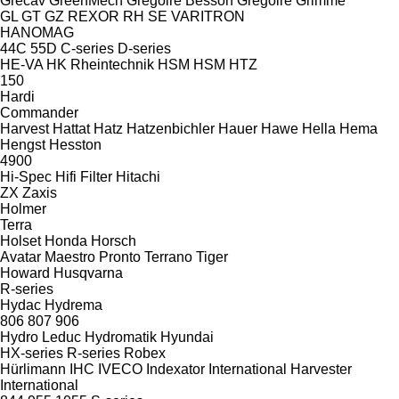
Grecav
GreenMech
Gregoire Besson
Gregoire
Grimme
GL
GT
GZ
REXOR
RH
SE
VARITRON
HANOMAG
44C
55D
C-series
D-series
HE-VA
HK Rheintechnik
HSM
HSM
HTZ
150
Hardi
Commander
Harvest
Hattat
Hatz
Hatzenbichler
Hauer
Hawe
Hella
Hema
Hengst
Hesston
4900
Hi-Spec
Hifi Filter
Hitachi
ZX
Zaxis
Holmer
Terra
Holset
Honda
Horsch
Avatar
Maestro
Pronto
Terrano
Tiger
Howard
Husqvarna
R-series
Hydac
Hydrema
806
807
906
Hydro Leduc
Hydromatik
Hyundai
HX-series
R-series
Robex
Hürlimann
IHC
IVECO
Indexator
International Harvester
International