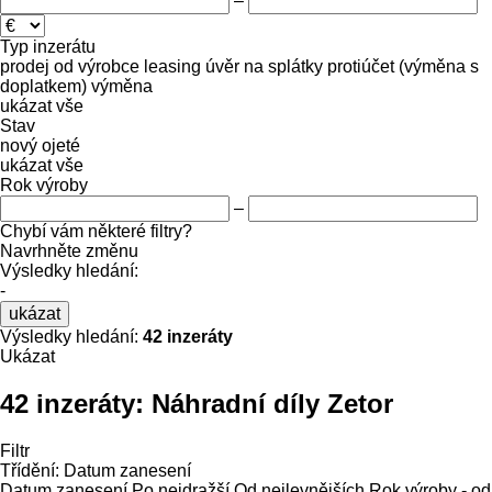
–
Typ inzerátu
prodej
od výrobce
leasing
úvěr
na splátky
protiúčet (výměna s
doplatkem)
výměna
ukázat vše
Stav
nový
ojeté
ukázat vše
Rok výroby
–
Chybí vám některé filtry?
Navrhněte změnu
Výsledky hledání:
-
ukázat
Výsledky hledání:
42 inzeráty
Ukázat
42 inzeráty:
Náhradní díly Zetor
Filtr
Třídění
:
Datum zanesení
Datum zanesení
Po nejdražší
Od nejlevnějších
Rok výroby - od