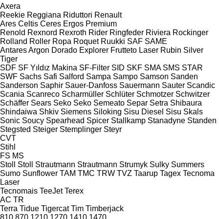
Axera
Reekie
Reggiana Riduttori
Renault
Ares
Celtis
Ceres
Ergos
Premium
Renold
Rexnord
Rexroth
Rider
Ringfeder
Riviera
Rockinger
Rolland
Roller
Ropa
Roquet
Ruukki
SAF
SAME
Antares
Argon
Dorado
Explorer
Frutteto
Laser
Rubin
Silver
Tiger
SDF
SF Yıldız Makina
SF-Filter
SID
SKF
SMA
SMS
STAR
SWF
Sachs
Safi
Salford
Sampa
Sampo
Samson
Sanden
Sanderson
Saphir
Sauer-Danfoss
Sauermann
Sauter
Scandic
Scania
Scanreco
Scharmüller
Schlüter
Schmotzer
Schwitzer
Schäffer
Sears
Seko
Seko
Semeato
Separ
Setra
Shibaura
Shindaiwa
Shkiv
Siemens
Siloking
Sisu Diesel
Sisu
Skals
Sonic
Soucy
Spearhead
Spicer
Stallkamp
Stanadyne
Standen
Stegsted
Steiger
Stemplinger
Steyr
CVT
Stihl
FS
MS
Stoll
Stoll
Strautmann
Strautmann
Strumyk
Sulky
Summers
Sumo
Sunflower
TAM
TMC
TRW
TVZ
Taarup
Tagex
Tecnoma
Laser
Tecnomais
TeeJet
Terex
AC
TR
Terra
Tidue
Tigercat
Tim
Timberjack
810
870
1210
1270
1410
1470