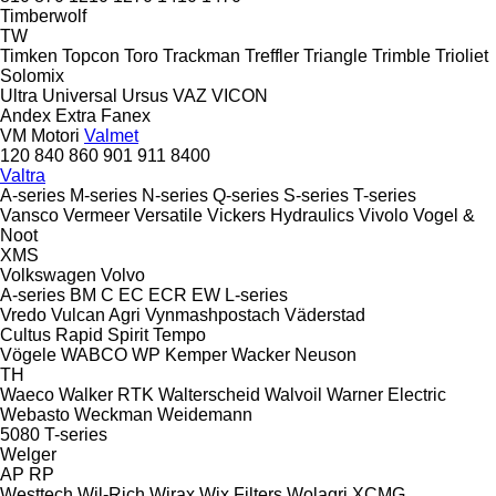
Timberwolf
TW
Timken
Topcon
Toro
Trackman
Treffler
Triangle
Trimble
Trioliet
Solomix
Ultra
Universal
Ursus
VAZ
VICON
Andex
Extra
Fanex
VM Motori
Valmet
120
840
860
901
911
8400
Valtra
A-series
M-series
N-series
Q-series
S-series
T-series
Vansco
Vermeer
Versatile
Vickers Hydraulics
Vivolo
Vogel &
Noot
XMS
Volkswagen
Volvo
A-series
BM
C
EC
ECR
EW
L-series
Vredo
Vulcan Agri
Vynmashpostach
Väderstad
Cultus
Rapid
Spirit
Tempo
Vögele
WABCO
WP Kemper
Wacker Neuson
TH
Waeco
Walker RTK
Walterscheid
Walvoil
Warner Electric
Webasto
Weckman
Weidemann
5080
T-series
Welger
AP
RP
Westtech
Wil-Rich
Wirax
Wix Filters
Wolagri
XCMG