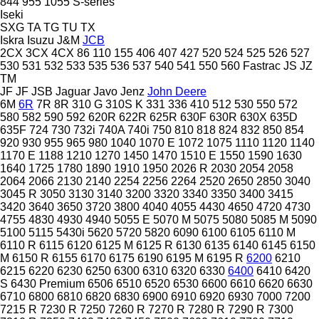
844
955
1055
S-series
Iseki
SXG
TA
TG
TU
TX
Iskra
Isuzu
J&M
JCB
2CX
3CX
4CX
86
110
155
406
407
427
520
524
525
526
527
530
531
532
533
535
536
537
540
541
550
560
Fastrac
JS
JZ
TM
JF
JF
JSB
Jaguar
Javo
Jenz
John Deere
6M
6R
7R
8R
310 G
310S K
331
336
410
512
530
550
572
580
582
590
592
620R
622R
625R
630F
630R
630X
635D
635F
724
730
732i
740A
740i
750
810
818
824
832
850
854
920
930
955
965
980
1040
1070 E
1072
1075
1110
1120
1140
1170 E
1188
1210
1270
1450
1470
1510 E
1550
1590
1630
1640
1725
1780
1890
1910
1950
2026 R
2030
2054
2058
2064
2066
2130
2140
2254
2256
2264
2520
2650
2850
3040
3045 R
3050
3130
3140
3200
3320
3340
3350
3400
3415
3420
3640
3650
3720
3800
4040
4055
4430
4650
4720
4730
4755
4830
4930
4940
5055 E
5070 M
5075
5080
5085 M
5090
5100
5115
5430i
5620
5720
5820
6090
6100
6105
6110 M
6110 R
6115
6120
6125 M
6125 R
6130
6135
6140
6145
6150
M
6150 R
6155
6170
6175
6190
6195 M
6195 R
6200
6210
6215
6220
6230
6250
6300
6310
6320
6330
6400
6410
6420
S
6430 Premium
6506
6510
6520
6530
6600
6610
6620
6630
6710
6800
6810
6820
6830
6900
6910
6920
6930
7000
7200
7215 R
7230 R
7250
7260 R
7270 R
7280 R
7290 R
7300