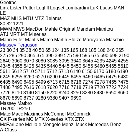
Geotrac
Linx
Lister Petter
Loglift
Logset
Lombardini
LuK
Lucas
MAN
LE
MAZ
MHS
MTU
MTZ Belarus
80
82
1221
MWM
MWS
MacDon
Mahle Original
Mandam
Manitou
ATJ
MRT
MT
M series
Mann-Filter
Mantis
Marco
Martin Stolze
Maruyama
Maschio
Massey Ferguson
23
30
34
35
38
40
50
65
124
135
165
168
185
188
240
265
275
285
290
365
375
390
399
575
590
595
675
690
698
2190
2640
3060
3070
3080
3085
3095
3640
3645
4235
4245
4255
4345
4355
5425
5435
5440
5445
5450
5455
5460
5465
5610
5611
5612
5710
5711
5712
5713
6140
6150
6170
6180
6190
6245
6255
6260
6270
6290
6445
6455
6460
6465
6475
6480
6485
6490
6495
6499
6713
6715
6716
7274
7278
7465
7475
7480
7495
7616
7618
7620
7716
7718
7719
7720
7722
7724
7726
8110
8140
8150
8220
8240
8250
8280
8480
8650
8660
8670
8690
8737
9280
9380
9407
9690
Massey
Matbro
TR200
TR250
MaterMacc
Maximus
McConnel
McCormick
CX
F-series
MC
MTX
X-series
XTX
ZTX
McFarLane
McHale
Mengele
Menzi Muck
Mercedes-Benz
A-Class