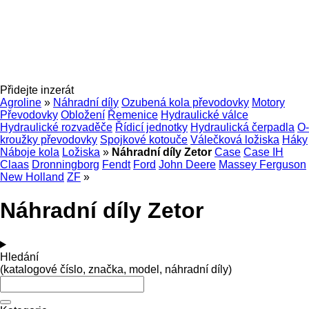
Přidejte inzerát
Agroline
»
Náhradní díly
Ozubená kola převodovky
Motory
Převodovky
Obložení
Řemenice
Hydraulické válce
Hydraulické rozvaděče
Řídicí jednotky
Hydraulická čerpadla
O-
kroužky převodovky
Spojkové kotouče
Válečková ložiska
Háky
Náboje kola
Ložiska
»
Náhradní díly Zetor
Case
Case IH
Claas
Dronningborg
Fendt
Ford
John Deere
Massey Ferguson
New Holland
ZF
»
Náhradní díly Zetor
Hledání
(katalogové číslo, značka, model, náhradní díly)