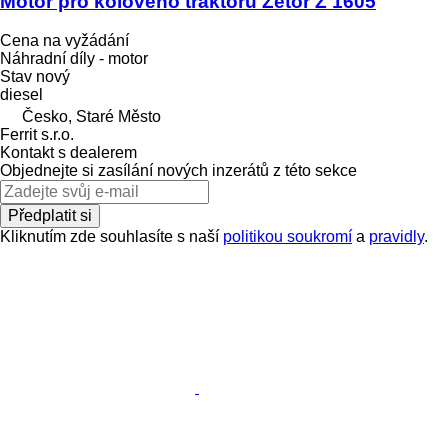
Motor pro kolového traktoru Zetor Z 1605
Cena na vyžádání
Náhradní díly - motor
Stav
nový
diesel
Česko, Staré Město
Ferrit s.r.o.
Kontakt s dealerem
Objednejte si zasílání nových inzerátů z této sekce
Předplatit si
Kliknutím zde souhlasíte s naší
politikou soukromí
a
pravidly
.