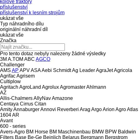
kolové traktory
příslušenství
příslušenství k lesním strojům
ukázat vše
Typ náhradního dílu
originální náhradní díl
ukázat vše
Značka
Pro tento dotaz nebyly nalezeny žádné výsledky
3M
A.TOM
ABC
AGCO
Challenger
AMS
AP
APV
ASA
Aebi Schmidt
Ag Leader
AgraJet
Agricola
Agrifac
Agrisem
Cultiplow
Agritach
AgroLand
Agrolux
Agromaster
Ahlmann
AZ
Allis-Chalmers
AllyNav
Amazone
Centaya
Cirrus
Citan
Amity
Annaburger
Annovi Reverberi
Arag
Argo
Arion Agro
Atlas
1604
AR
Avant
600 - series
Avers-Agro
BM Horse
BM Maschinenbau
BMW
BPW
Baldwin
Filters
Base
Be-Ge
Beinlich
Belarus
Bergmann
Bergstrom