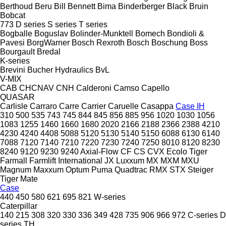
Berthoud
Beru
Bill Bennett
Bima
Binderberger
Black Bruin
Bobcat
773
D series
S series
T series
Bogballe
Boguslav
Bolinder-Munktell
Bomech
Bondioli &
Pavesi
BorgWarner
Bosch Rexroth
Bosch
Boschung
Boss
Bourgault
Bredal
K-series
Brevini
Bucher Hydraulics
BvL
V-MIX
CAB
CHCNAV
CNH
Calderoni
Camso
Capello
QUASAR
Carlisle
Carraro
Carre
Carrier
Caruelle
Casappa
Case IH
310
500
535
743
745
844
845
856
885
956
1020
1030
1056
1083
1255
1460
1660
1680
2020
2166
2188
2366
2388
4210
4230
4240
4408
5088
5120
5130
5140
5150
6088
6130
6140
7088
7120
7140
7210
7220
7230
7240
7250
8010
8120
8230
8240
9120
9230
9240
Axial-Flow
CF
CS
CVX
Ecolo Tiger
Farmall
Farmlift
International
JX
Luxxum
MX
MXM
MXU
Magnum
Maxxum
Optum
Puma
Quadtrac
RMX
STX
Steiger
Tiger Mate
Case
440
450
580
621
695
821
W-series
Caterpillar
140
215
308
320
330
336
349
428
735
906
966
972
C-series
D
series
TH