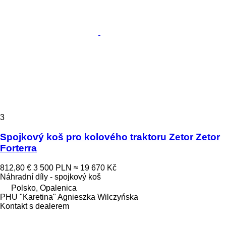
3
Spojkový koš pro kolového traktoru Zetor Zetor
Forterra
812,80 €
3 500 PLN
≈ 19 670 Kč
Náhradní díly - spojkový koš
Polsko, Opalenica
PHU "Karetina" Agnieszka Wilczyńska
Kontakt s dealerem