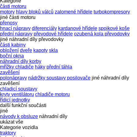
Kategorie
části motoru
motory
hlavy bloků válců
zalomené hřídele
turbokompresory
jiné části motoru
přenosy
hnací nápravy
diferenciály
kardanové hřídele
spojkové koše
přední nápravy
převodové hřídele
ozubená kola převodovky
jiné náhradní díly převodovky
části kabiny
obložení
dveře
kapoty
skla
boční okna
náhradní díly korby
mřížky chladiče
háky
přední táhla
zavěšení
polonápravy
nádržky soustavy posilovače
jiné náhradní díly
zavěšení
chladicí soustavy
kryty ventilátoru
chladiče motoru
řídicí jednotky
další funkční součásti
jiné
návody k obsluze
náhradní díly
ukázat vše
Kategorie vozidla
traktory