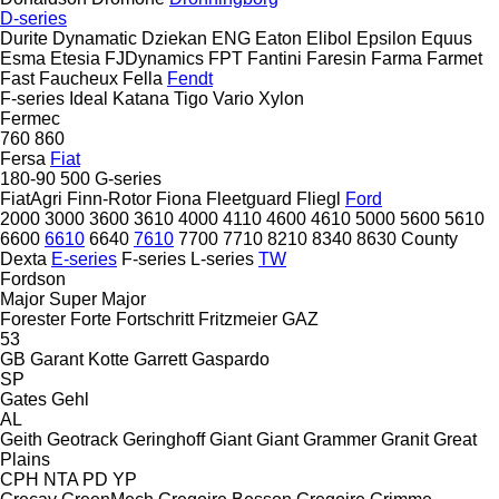
D-series
Durite
Dynamatic
Dziekan
ENG
Eaton
Elibol
Epsilon
Equus
Esma
Etesia
FJDynamics
FPT
Fantini
Faresin
Farma
Farmet
Fast
Faucheux
Fella
Fendt
F-series
Ideal
Katana
Tigo
Vario
Xylon
Fermec
760
860
Fersa
Fiat
180-90
500
G-series
FiatAgri
Finn-Rotor
Fiona
Fleetguard
Fliegl
Ford
2000
3000
3600
3610
4000
4110
4600
4610
5000
5600
5610
6600
6610
6640
7610
7700
7710
8210
8340
8630
County
Dexta
E-series
F-series
L-series
TW
Fordson
Major
Super Major
Forester
Forte
Fortschritt
Fritzmeier
GAZ
53
GB
Garant Kotte
Garrett
Gaspardo
SP
Gates
Gehl
AL
Geith
Geotrack
Geringhoff
Giant
Giant
Grammer
Granit
Great
Plains
CPH
NTA
PD
YP