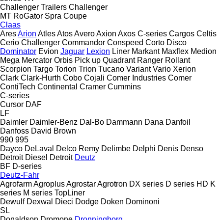
Challenger Trailers
Challenger
MT
RoGator
Spra Coupe
Claas
Ares
Arion
Atles
Atos
Avero
Axion
Axos
C-series
Cargos
Celtis
Cerio
Challenger
Commandor
Conspeed
Corto
Disco
Dominator
Evion
Jaguar
Lexion
Liner
Markant
Maxflex
Medion
Mega
Mercator
Orbis
Pick up
Quadrant
Ranger
Rollant
Scorpion
Targo
Torion
Trion
Tucano
Variant
Vario
Xerion
Clark
Clark-Hurth
Cobo
Cojali
Comer Industries
Comer
ContiTech
Continental
Cramer
Cummins
C-series
Cursor
DAF
LF
Daimler
Daimler-Benz
Dal-Bo
Dammann
Dana
Danfoil
Danfoss
David Brown
990
995
Dayco
DeLaval
Delco Remy
Delimbe
Delphi
Denis
Denso
Detroit Diesel
Detroit
Deutz
BF
D-series
Deutz-Fahr
Agrofarm
Agroplus
Agrostar
Agrotron
DX series
D series
HD
K
series
M series
TopLiner
Dewulf
Dexwal
Dieci
Dodge
Doken
Dominoni
SL
Donaldson
Dromone
Dronningborg