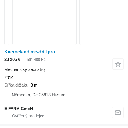
Kverneland mc-drill pro
23 205 €
≈ 561 400 Kč
Mechanický secí stroj
2014
Šířka držáku
3 m
Německo, De-25813 Husum
E-FARM GmbH