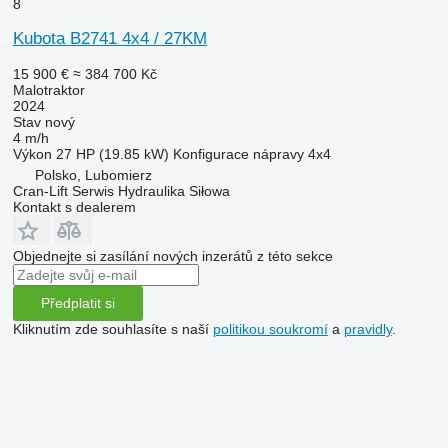
8
Kubota B2741 4x4 / 27KM
15 900 €
≈ 384 700 Kč
Malotraktor
2024
Stav
nový
4 m/h
Výkon
27 HP (19.85 kW)
Konfigurace nápravy
4x4
Polsko, Lubomierz
Cran-Lift Serwis Hydraulika Siłowa
Kontakt s dealerem
Objednejte si zasílání nových inzerátů z této sekce
Předplatit si
Kliknutím zde souhlasíte s naší
politikou soukromí
a
pravidly
.