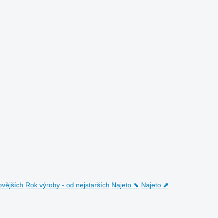
ovějších
Rok výroby - od nejstarších
Najeto ⬊
Najeto ⬈