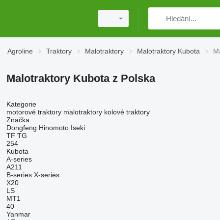
Agroline
Traktory
Malotraktory
Malotraktory Kubota
Ma
Malotraktory Kubota z Polska
Kategorie
motorové traktory
malotraktory
kolové traktory
Značka
Dongfeng
Hinomoto
Iseki
TF
TG
254
Kubota
A-series
A211
B-series
X-series
X20
LS
MT1
40
Yanmar