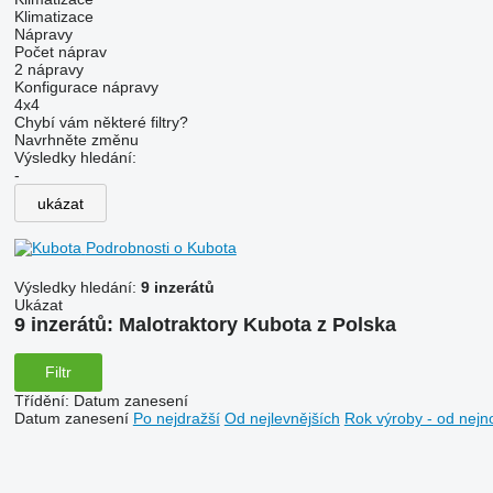
Klimatizace
Nápravy
Počet náprav
2 nápravy
Konfigurace nápravy
4x4
Chybí vám některé filtry?
Navrhněte změnu
Výsledky hledání:
-
ukázat
Podrobnosti o Kubota
Výsledky hledání:
9 inzerátů
Ukázat
9 inzerátů:
Malotraktory Kubota z Polska
Filtr
Třídění
:
Datum zanesení
Datum zanesení
Po nejdražší
Od nejlevnějších
Rok výroby - od nejn