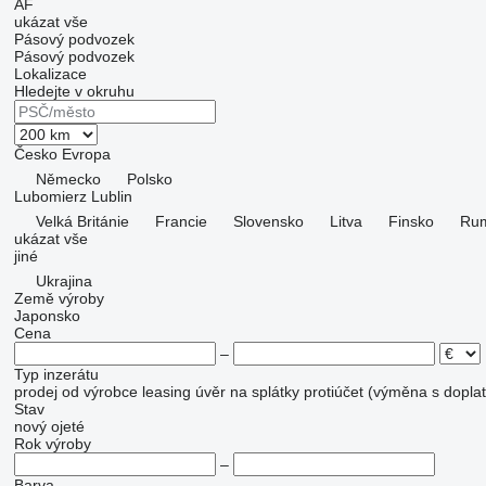
AF
ukázat vše
Pásový podvozek
Pásový podvozek
Lokalizace
Hledejte v okruhu
Česko
Evropa
Německo
Polsko
Lubomierz
Lublin
Velká Británie
Francie
Slovensko
Litva
Finsko
Ru
ukázat vše
jiné
Ukrajina
Země výroby
Japonsko
Cena
–
Typ inzerátu
prodej
od výrobce
leasing
úvěr
na splátky
protiúčet (výměna s dopla
Stav
nový
ojeté
Rok výroby
–
Barva