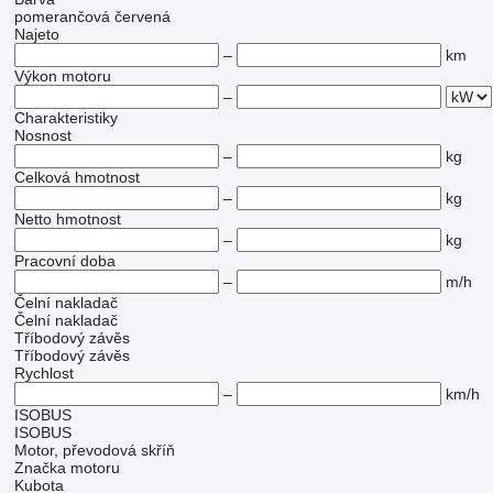
pomerančová
červená
Najeto
–
km
Výkon motoru
–
Charakteristiky
Nosnost
–
kg
Celková hmotnost
–
kg
Netto hmotnost
–
kg
Pracovní doba
–
m/h
Čelní nakladač
Čelní nakladač
Tříbodový závěs
Tříbodový závěs
Rychlost
–
km/h
ISOBUS
ISOBUS
Motor, převodová skříň
Značka motoru
Kubota