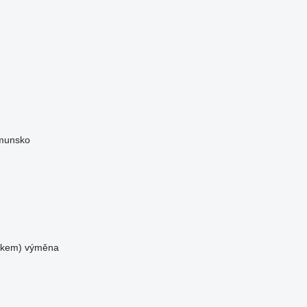
munsko
tkem)
výměna