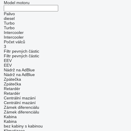
Model motoru
Palivo
diesel
Turbo
Turbo
Intercooler
Intercooler
Počet válců
3
Filtr pevných částic
Filtr pevných částic
EEV
EEV
Nádrž na AdBlue
Nádrž na AdBlue
Zpátečka
Zpátečka
Retardér
Retardér
Centrální mazání
Centrální mazání
Zámek diferenciálu
Zámek diferenciálu
Kabina
Kabina
bez kabiny
s kabinou
Klimatizace