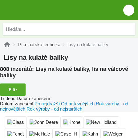
Pícninářská technika
Lisy na kulaté balíky
Lisy na kulaté balíky
808 inzerátů:
Lisy na kulaté balíky, lis na válcové
balíky
Filtr
Třídění
:
Datum zanesení
Datum zanesení
Po nejdražší
Od nejlevnějších
Rok výroby - od
nejnovějších
Rok výroby - od nejstarších