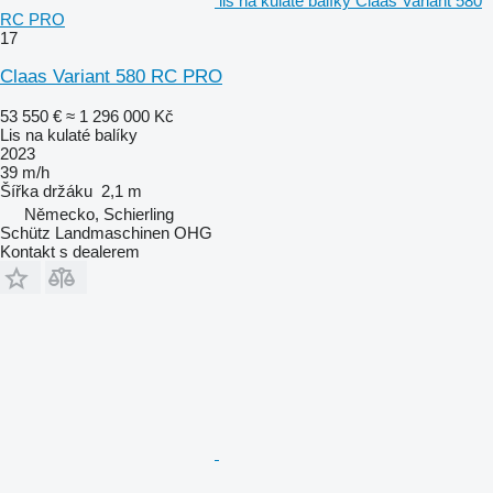
lis na kulaté balíky Claas Variant 580
RC PRO
17
Claas Variant 580 RC PRO
53 550 €
≈ 1 296 000 Kč
Lis na kulaté balíky
2023
39 m/h
Šířka držáku
2,1 m
Německo, Schierling
Schütz Landmaschinen OHG
Kontakt s dealerem