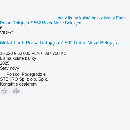
nový lis na kulaté balíky Metal-Fach
Prasa Rolująca Z 562 Rotor Noże Belująca
6
VIDEO
Metal-Fach Prasa Rolująca Z 562 Rotor Noże Belująca
16 020 €
69 000 PLN
≈ 387 700 Kč
Lis na kulaté balíky
2025
Stav
nový
Polsko, Podegrodzie
STEKRO Sp. z o.o. Sp.k.
Kontakt s dealerem