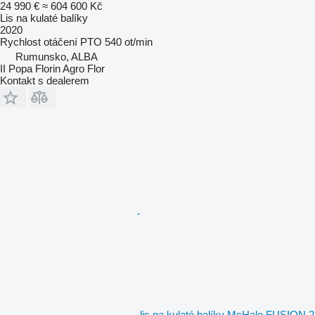
24 990 €
≈ 604 600 Kč
Lis na kulaté balíky
2020
Rychlost otáčení PTO
540 ot/min
Rumunsko, ALBA
II Popa Florin Agro Flor
Kontakt s dealerem
lis na kulaté balíky McHale FUSION 2