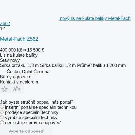
nový lis na kulaté balíky Metal-Fach
Z562
12
Metal-Fach Z562
400 000 Kč
≈ 16 530 €
Lis na kulaté balíky
Stav
nový
Šířka držáku
1,8 m
Šířka balíku
1,2 m
Průměr balíku
1 200 mm
Česko, Dolní Čermná
Bárny agro s.r.o.
Kontakt s dealerem
Jak byste stručně popsali náš portál?
inzertní portál se speciální technikou
prodejce speciální techniky
výrobce speciální techniky
neexistuje správná odpověď
Vyberte odpověď