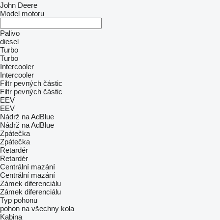
John Deere
Model motoru
Palivo
diesel
Turbo
Turbo
Intercooler
Intercooler
Filtr pevných částic
Filtr pevných částic
EEV
EEV
Nádrž na AdBlue
Nádrž na AdBlue
Zpátečka
Zpátečka
Retardér
Retardér
Centrální mazání
Centrální mazání
Zámek diferenciálu
Zámek diferenciálu
Typ pohonu
pohon na všechny kola
Kabina