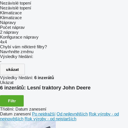
Nezávislé topení
Nezávislé topení
Klimatizace
Klimatizace
Nápravy
Počet náprav
2 nápravy
Konfigurace nápravy
4x4
Chybí vám některé filtry?
Navrhněte změnu
Výsledky hledání:
-
ukázat
Výsledky hledání:
6 inzerátů
Ukázat
6 inzerátů:
Lesní traktory John Deere
Filtr
Třídění
:
Datum zanesení
Datum zanesení
Po nejdražší
Od nejlevnějších
Rok výroby - od
nejnovějších
Rok výroby - od nejstarších