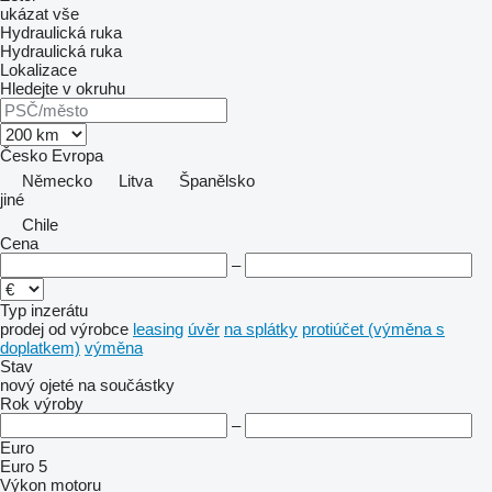
ukázat vše
Hydraulická ruka
Hydraulická ruka
Lokalizace
Hledejte v okruhu
Česko
Evropa
Německo
Litva
Španělsko
jiné
Chile
Cena
–
Typ inzerátu
prodej
od výrobce
leasing
úvěr
na splátky
protiúčet (výměna s
doplatkem)
výměna
Stav
nový
ojeté
na součástky
Rok výroby
–
Euro
Euro 5
Výkon motoru