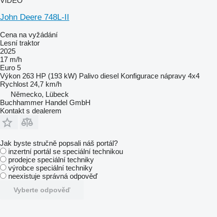
VIDEO
John Deere 748L-II
Cena na vyžádání
Lesní traktor
2025
17 m/h
Euro 5
Výkon
263 HP (193 kW)
Palivo
diesel
Konfigurace nápravy
4x4
Rychlost
24,7 km/h
Německo, Lübeck
Buchhammer Handel GmbH
Kontakt s dealerem
Jak byste stručně popsali náš portál?
inzertní portál se speciální technikou
prodejce speciální techniky
výrobce speciální techniky
neexistuje správná odpověď
Vyberte odpověď