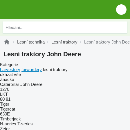
Lesní technika
Lesní traktory
Lesní traktory John Dee
Lesní traktory John Deere
Kategorie
harvestory
forwardery
lesní traktory
ukázat vše
Značka
Caterpillar
John Deere
1270
LKT
80
81
Tiger
Tigercat
630E
Timberjack
N-series
T-series
Zetor