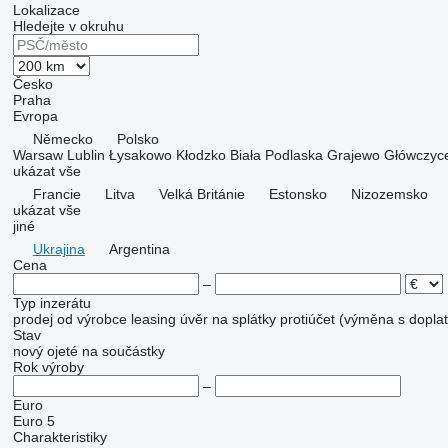
Lokalizace
Hledejte v okruhu
Česko
Praha
Evropa
Německo
Polsko
Warsaw
Lublin
Łysakowo
Kłodzko
Biała Podlaska
Grajewo
Główczyc
ukázat vše
Francie
Litva
Velká Británie
Estonsko
Nizozemsko
ukázat vše
jiné
Ukrajina
Argentina
Cena
–
Typ inzerátu
prodej
od výrobce
leasing
úvěr
na splátky
protiúčet (výměna s dopla
Stav
nový
ojeté
na součástky
Rok výroby
–
Euro
Euro 5
Charakteristiky