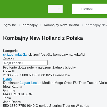
Agroline
Kombajny
Kombajny New Holland
Kombajny New
Kombajny New Holland z Polska
Kategorie
sklízecí mlátičky
sklízecí řezačky
kombajny na kukuřici
Značka
Pro tento dotaz nebyly nalezeny žádné výsledky
Case IH
2188
2388
5088
6088
7088
8250
Axial-Flow
Claas
Dominator
Jaguar
Lexion
Medion
Mega
Orbis
PU
Trion
Tucano
Vario
Ideal
Katana
Grimme
MAXTRON
REXOR
Terra
John Deere
550
1550
7750
9640
C-series
S-series
T-series
W-series