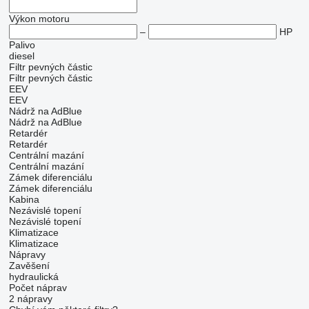
Výkon motoru
–
HP
Palivo
diesel
Filtr pevných částic
Filtr pevných částic
EEV
EEV
Nádrž na AdBlue
Nádrž na AdBlue
Retardér
Retardér
Centrální mazání
Centrální mazání
Zámek diferenciálu
Zámek diferenciálu
Kabina
Nezávislé topení
Nezávislé topení
Klimatizace
Klimatizace
Nápravy
Zavěšení
hydraulická
Počet náprav
2 nápravy