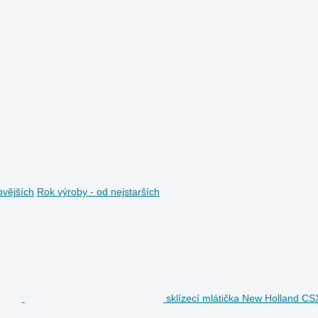
ovějších
Rok výroby - od nejstarších
sklízecí mlátička New Holland C