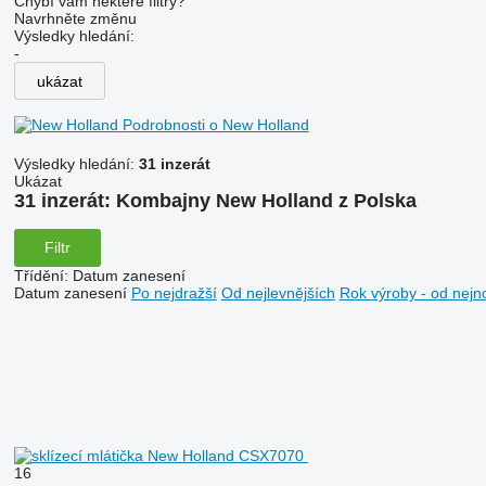
Chybí vám některé filtry?
Navrhněte změnu
Výsledky hledání:
-
ukázat
Podrobnosti o New Holland
Výsledky hledání:
31 inzerát
Ukázat
31 inzerát:
Kombajny New Holland z Polska
Filtr
Třídění
:
Datum zanesení
Datum zanesení
Po nejdražší
Od nejlevnějších
Rok výroby - od nejn
16