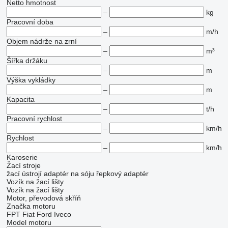
Netto hmotnost
–
kg
Pracovní doba
–
m/h
Objem nádrže na zrní
–
m³
Šířka držáku
–
m
Výška vykládky
–
m
Kapacita
–
t/h
Pracovní rychlost
–
km/h
Rychlost
–
km/h
Karoserie
Žací stroje
žací ústrojí
adaptér na sóju
řepkový adaptér
Vozík na žací lišty
Vozík na žací lišty
Motor, převodová skříň
Značka motoru
FPT
Fiat
Ford
Iveco
Model motoru