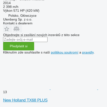
2014
2 398 m/h
Výkon
571 HP (420 kW)
Polsko, Główczyce
Ulenberg Sp. z o.o.
Kontakt s dealerem
Objednejte si zasílání nových inzerátů z této sekce
Předplatit si
Kliknutím zde souhlasíte s naší
politikou soukromí
a
pravidly
.
13
New Holland TX68 PLUS