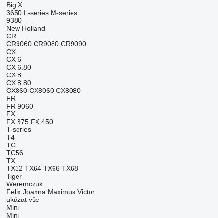
Big X
3650
L-series
M-series
9380
New Holland
CR
CR9060
CR9080
CR9090
CX
CX 6
CX 6.80
CX 8
CX 8.80
CX860
CX8060
CX8080
FR
FR 9060
FX
FX 375
FX 450
T-series
T4
TC
TC56
TX
TX32
TX64
TX66
TX68
Tiger
Weremczuk
Felix
Joanna
Maximus
Victor
ukázat vše
Mini
Mini