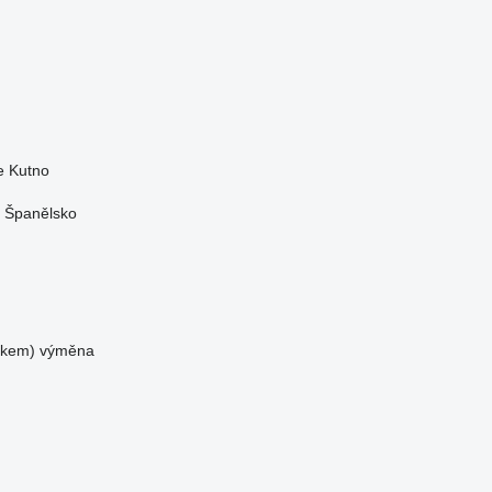
e
Kutno
Španělsko
tkem)
výměna