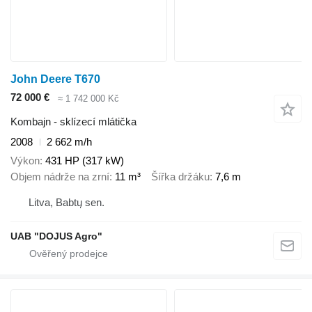
John Deere T670
72 000 €
≈ 1 742 000 Kč
Kombajn - sklízecí mlátička
2008
2 662 m/h
Výkon
431 HP (317 kW)
Objem nádrže na zrní
11 m³
Šířka držáku
7,6 m
Litva, Babtų sen.
UAB "DOJUS Agro"