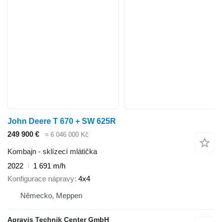
John Deere T 670 + SW 625R
249 900 €
≈ 6 046 000 Kč
Kombajn - sklízecí mlátička
2022
1 691 m/h
Konfigurace nápravy
4x4
Německo, Meppen
Agravis Technik Center GmbH