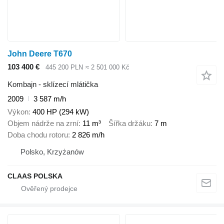
John Deere T670
103 400 €
445 200 PLN
≈ 2 501 000 Kč
Kombajn - sklízecí mlátička
2009
3 587 m/h
Výkon
400 HP (294 kW)
Objem nádrže na zrní
11 m³
Šířka držáku
7 m
Doba chodu rotoru
2 826 m/h
Polsko, Krzyżanów
CLAAS POLSKA