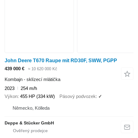
John Deere T670 Raupe mit RD30F, SWW, PGPP
439 000 €
≈ 10 620 000 Kč
Kombajn - sklízecí mlátička
2023
254 m/h
Výkon
455 HP (334 kW)
Pásový podvozek
✓
Německo, Kölleda
Deppe & Stücker GmbH