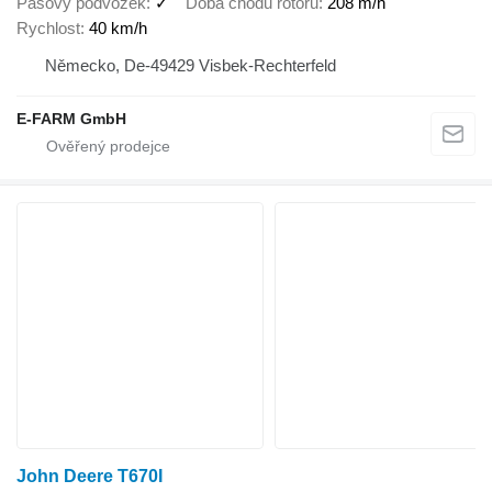
Pásový podvozek
✓
Doba chodu rotoru
208 m/h
Rychlost
40 km/h
Německo, De-49429 Visbek-Rechterfeld
E-FARM GmbH
John Deere T670I