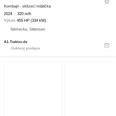
Kombajn - sklízecí mlátička
2024
320 m/h
Výkon
455 HP (334 kW)
Německo, Sittensen
A1-Traktor.de