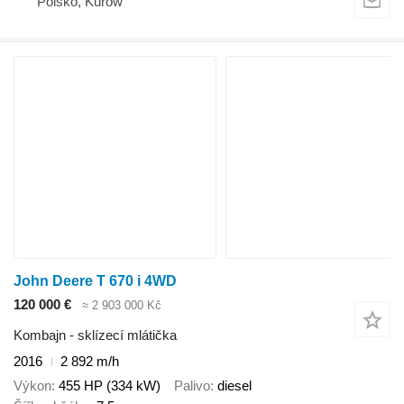
Polsko, Kurów
John Deere T 670 i 4WD
120 000 €
≈ 2 903 000 Kč
Kombajn - sklízecí mlátička
2016
2 892 m/h
Výkon
455 HP (334 kW)
Palivo
diesel