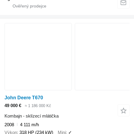
John Deere T670
49 000 €
≈ 1 186 000 Kč
Kombajn - sklízecí mlátička
2008
4 111 m/h
Výkon
318 HP (234 kW)
Mini
✓