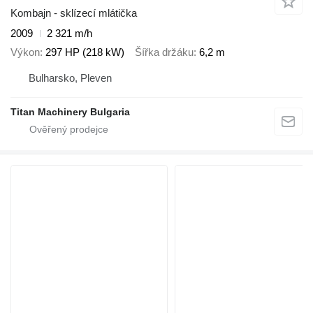
Kombajn - sklízecí mlátička
2009
2 321 m/h
Výkon
297 HP (218 kW)
Šířka držáku
6,2 m
Bulharsko, Pleven
Titan Machinery Bulgaria