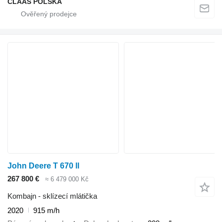
CLAAS POLSKA
John Deere T 670 ll
267 800 €
≈ 6 479 000 Kč
Kombajn - sklízecí mlátička
2020
915 m/h