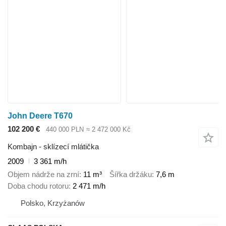
John Deere T670
102 200 €
440 000 PLN
≈ 2 472 000 Kč
Kombajn - sklízecí mlátička
2009
3 361 m/h
Objem nádrže na zrní
11 m³
Šířka držáku
7,6 m
Doba chodu rotoru
2 471 m/h
Polsko, Krzyżanów