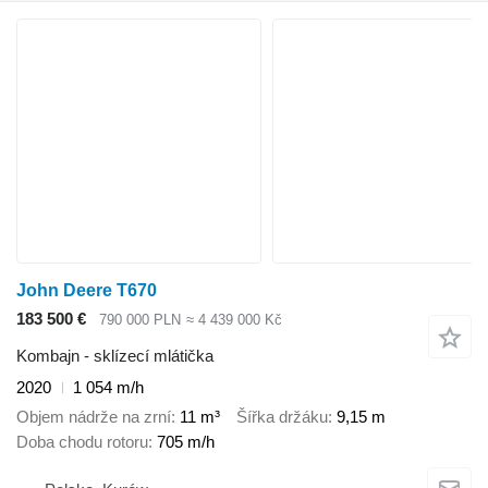
John Deere T670
183 500 €
790 000 PLN
≈ 4 439 000 Kč
Kombajn - sklízecí mlátička
2020
1 054 m/h
Objem nádrže na zrní
11 m³
Šířka držáku
9,15 m
Doba chodu rotoru
705 m/h