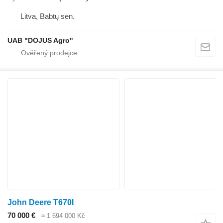
Litva, Babtų sen.
UAB "DOJUS Agro"
John Deere T670I
70 000 €
≈ 1 694 000 Kč