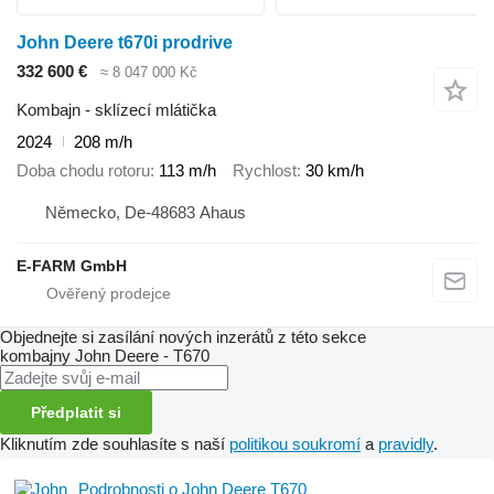
John Deere t670i prodrive
332 600 €
≈ 8 047 000 Kč
Kombajn - sklízecí mlátička
2024
208 m/h
Doba chodu rotoru
113 m/h
Rychlost
30 km/h
Německo, De-48683 Ahaus
E-FARM GmbH
Objednejte si zasílání nových inzerátů z této sekce
kombajny
John Deere - T670
Předplatit si
Kliknutím zde souhlasíte s naší
politikou soukromí
a
pravidly
.
Podrobnosti o John Deere T670