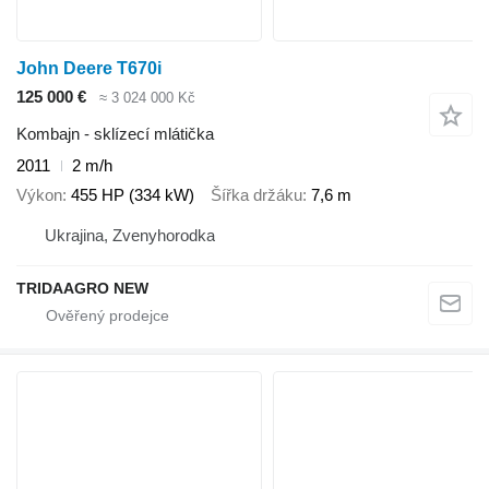
John Deere T670i
125 000 €
≈ 3 024 000 Kč
Kombajn - sklízecí mlátička
2011
2 m/h
Výkon
455 HP (334 kW)
Šířka držáku
7,6 m
Ukrajina, Zvenyhorodka
TRIDAAGRO NEW