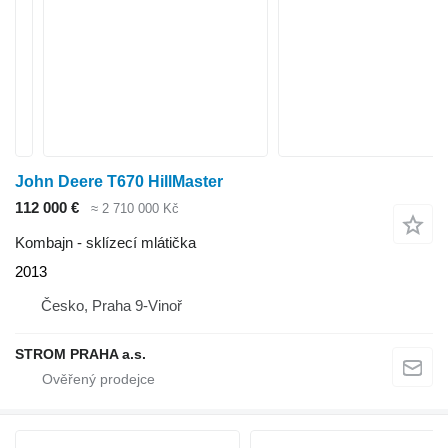
John Deere T670 HillMaster
112 000 €
≈ 2 710 000 Kč
Kombajn - sklízecí mlátička
2013
Česko, Praha 9-Vinoř
STROM PRAHA a.s.