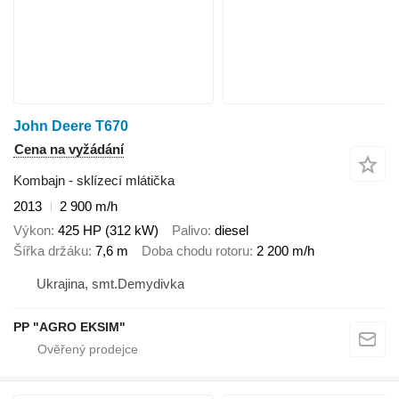
John Deere T670
Cena na vyžádání
Kombajn - sklízecí mlátička
2013
2 900 m/h
Výkon
425 HP (312 kW)
Palivo
diesel
Šířka držáku
7,6 m
Doba chodu rotoru
2 200 m/h
Ukrajina, smt.Demydivka
PP "AGRO EKSIM"