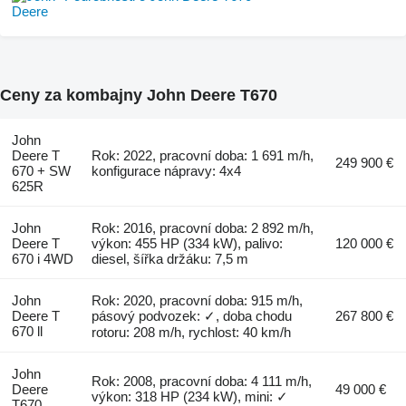
Ceny za kombajny John Deere T670
John
Deere T
Rok: 2022, pracovní doba: 1 691 m/h,
249 900 €
670 + SW
konfigurace nápravy: 4x4
625R
John
Rok: 2016, pracovní doba: 2 892 m/h,
Deere T
výkon: 455 HP (334 kW), palivo:
120 000 €
670 i 4WD
diesel, šířka držáku: 7,5 m
John
Rok: 2020, pracovní doba: 915 m/h,
Deere T
pásový podvozek: ✓, doba chodu
267 800 €
670 ll
rotoru: 208 m/h, rychlost: 40 km/h
John
Rok: 2008, pracovní doba: 4 111 m/h,
Deere
49 000 €
výkon: 318 HP (234 kW), mini: ✓
T670