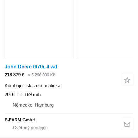
John Deere t670i, 4 wd
218 879 €
≈ 5 296 000 Kč
Kombajn - sklízecí mlátička
2016
1 169 m/h
Německo, Hamburg
E-FARM GmbH