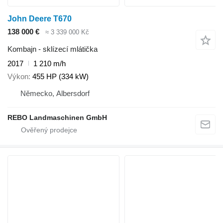
John Deere T670
138 000 €
≈ 3 339 000 Kč
Kombajn - sklízecí mlátička
2017
1 210 m/h
Výkon
455 HP (334 kW)
Německo, Albersdorf
REBO Landmaschinen GmbH