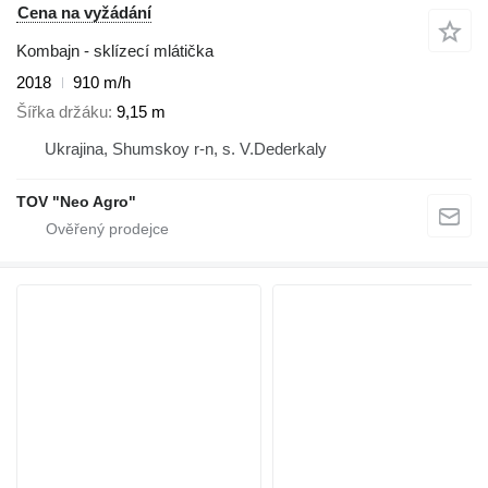
Cena na vyžádání
Kombajn - sklízecí mlátička
2018
910 m/h
Šířka držáku
9,15 m
Ukrajina, Shumskoy r-n, s. V.Dederkaly
TOV "Neo Agro"