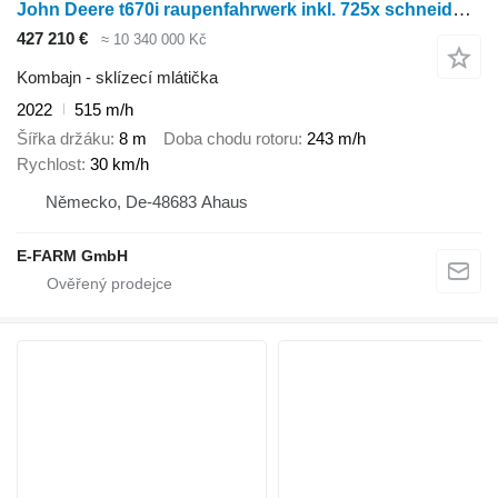
John Deere t670i raupenfahrwerk inkl. 725x schneidwerk
427 210 €
≈ 10 340 000 Kč
Kombajn - sklízecí mlátička
2022
515 m/h
Šířka držáku
8 m
Doba chodu rotoru
243 m/h
Rychlost
30 km/h
Německo, De-48683 Ahaus
E-FARM GmbH