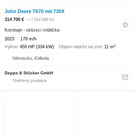
John Deere T670 mit 730X
314 700 €
≈ 7 614 000 Kč
Kombajn - sklízecí mlátička
2023
178 m/h
Výkon
455 HP (334 kW)
Objem nádrže na zrní
11 m³
Německo, Kölleda
Deppe & Stücker GmbH