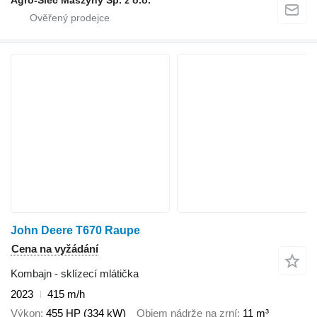
Agro-Sieć Maszyny Sp. z o.o.
John Deere T670 Raupe
Cena na vyžádání
Kombajn - sklízecí mlátička
2023
415 m/h
Výkon
455 HP (334 kW)
Objem nádrže na zrní
11 m³