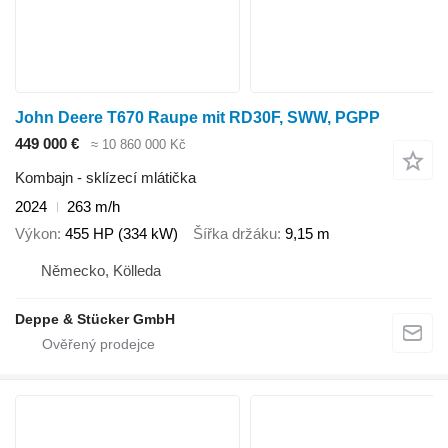
John Deere T670 Raupe mit RD30F, SWW, PGPP
449 000 €
≈ 10 860 000 Kč
Kombajn - sklízecí mlátička
2024
263 m/h
Výkon
455 HP (334 kW)
Šířka držáku
9,15 m
Německo, Kölleda
Deppe & Stücker GmbH