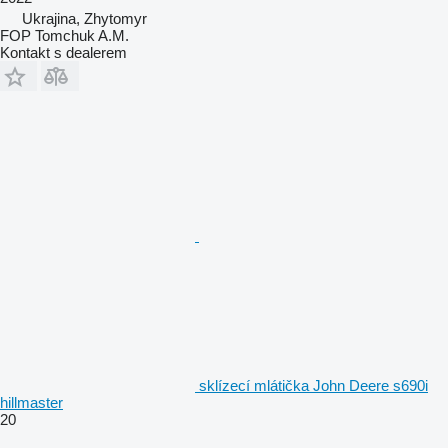
Ukrajina, Zhytomyr
FOP Tomchuk A.M.
Kontakt s dealerem
sklízecí mlátička John Deere s690i
hillmaster
20