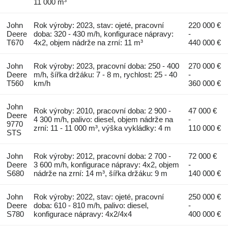
11 000 m³
John
Rok výroby: 2023, stav: ojeté, pracovní
220 000 €
Deere
doba: 320 - 430 m/h, konfigurace nápravy:
-
T670
4x2, objem nádrže na zrní: 11 m³
440 000 €
John
Rok výroby: 2023, pracovní doba: 250 - 400
270 000 €
Deere
m/h, šířka držáku: 7 - 8 m, rychlost: 25 - 40
-
T560
km/h
360 000 €
John
Rok výroby: 2010, pracovní doba: 2 900 -
47 000 €
Deere
4 300 m/h, palivo: diesel, objem nádrže na
-
9770
zrní: 11 - 11 000 m³, výška vykládky: 4 m
110 000 €
STS
John
Rok výroby: 2012, pracovní doba: 2 700 -
72 000 €
Deere
3 600 m/h, konfigurace nápravy: 4x2, objem
-
S680
nádrže na zrní: 14 m³, šířka držáku: 9 m
140 000 €
John
Rok výroby: 2022, stav: ojeté, pracovní
250 000 €
Deere
doba: 610 - 810 m/h, palivo: diesel,
-
S780
konfigurace nápravy: 4x2/4x4
400 000 €