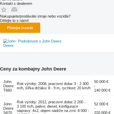
Kontakt s dealerem
Nakupujete/prodáváte stroje nebo vozidla?
Dělejte to s námi!
Přidejte inzerát
Podrobnosti o John Deere
Ceny za kombajny John Deere
John
50 000 €
Rok výroby: 2008, pracovní doba: 3 - 2 300
Deere
-
m/h, šířka držáku: 8 - 9 m, rychlost: 20 km/h
T660
140 000 €
Rok výroby: 2012, pracovní doba: 2 200 -
John
52 000 €
3 100 m/h, palivo: diesel, konfigurace
Deere
-
nápravy: 4x2, objem nádrže na zrní: 8 000 -
S670
220 000 €