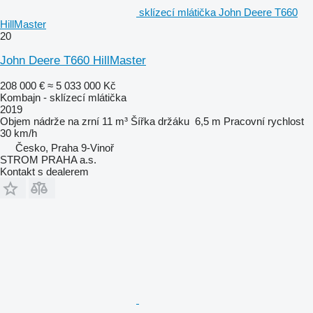
sklízecí mlátička John Deere T660
HillMaster
20
John Deere T660 HillMaster
208 000 €
≈ 5 033 000 Kč
Kombajn - sklízecí mlátička
2019
Objem nádrže na zrní
11 m³
Šířka držáku
6,5 m
Pracovní rychlost
30 km/h
Česko, Praha 9-Vinoř
STROM PRAHA a.s.
Kontakt s dealerem