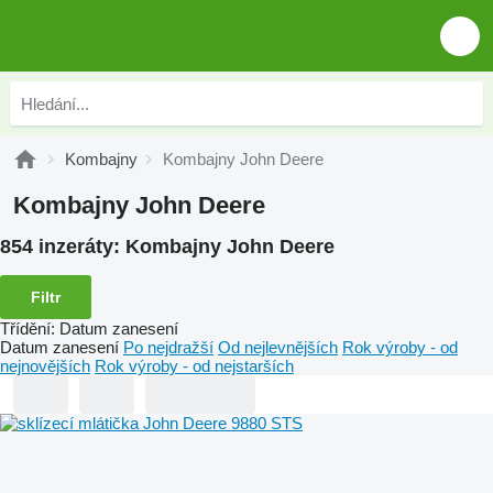
Kombajny
Kombajny John Deere
Kombajny John Deere
854 inzeráty:
Kombajny John Deere
Filtr
Třídění
:
Datum zanesení
Datum zanesení
Po nejdražší
Od nejlevnějších
Rok výroby - od
nejnovějších
Rok výroby - od nejstarších