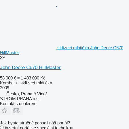
sklízecí mlátička John Deere C670
HillMaster
29
John Deere C670 HillMaster
58 000 €
≈ 1 403 000 Kč
Kombajn - sklízecí mlátička
2009
Česko, Praha 9-Vinoř
STROM PRAHA a.s.
Kontakt s dealerem
Jak byste stručně popsali náš portál?
inzertní portál se speciální technikou