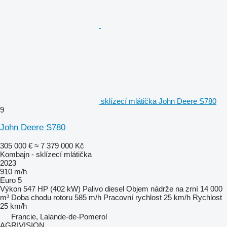
sklízecí mlátička John Deere S780
9
John Deere S780
305 000 €
≈ 7 379 000 Kč
Kombajn - sklízecí mlátička
2023
910 m/h
Euro 5
Výkon
547 HP (402 kW)
Palivo
diesel
Objem nádrže na zrní
14 000
m³
Doba chodu rotoru
585 m/h
Pracovní rychlost
25 km/h
Rychlost
25 km/h
Francie, Lalande-de-Pomerol
AGRIVISION