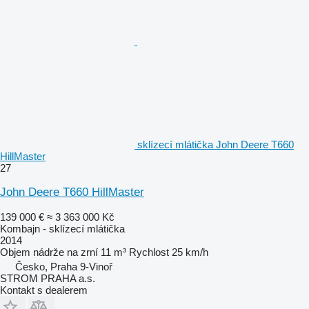
sklízecí mlátička John Deere T660
HillMaster
27
John Deere T660 HillMaster
139 000 €
≈ 3 363 000 Kč
Kombajn - sklízecí mlátička
2014
Objem nádrže na zrní
11 m³
Rychlost
25 km/h
Česko, Praha 9-Vinoř
STROM PRAHA a.s.
Kontakt s dealerem