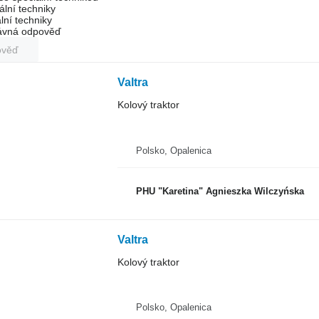
ální techniky
lní techniky
rávná odpověď
ověď
Valtra
Kolový traktor
Polsko, Opalenica
PHU "Karetina" Agnieszka Wilczyńska
Valtra
Kolový traktor
Polsko, Opalenica