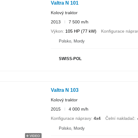
Valtra N 101
Kolový traktor
2013
7 500 m/h
Výkon
105 HP (77 kW)
Konfigurace nápra
Polsko, Mordy
SWISS-POL
Valtra N 103
Kolový traktor
2015
4 000 m/h
Konfigurace nápravy
4x4
Čelní nakladač
Polsko, Mordy
VIDEO