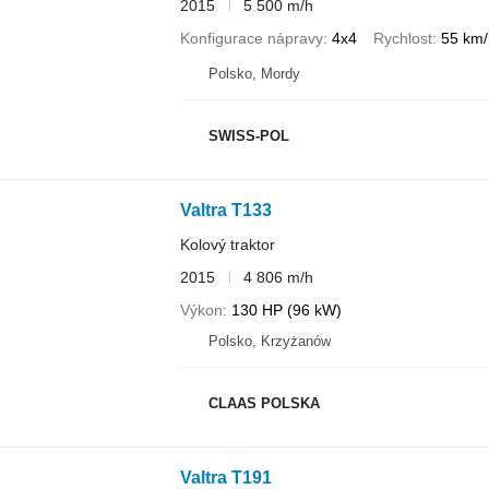
2015
5 500 m/h
Konfigurace nápravy
4x4
Rychlost
55 km/
Polsko, Mordy
SWISS-POL
Valtra T133
Kolový traktor
2015
4 806 m/h
Výkon
130 HP (96 kW)
Polsko, Krzyżanów
CLAAS POLSKA
Valtra T191