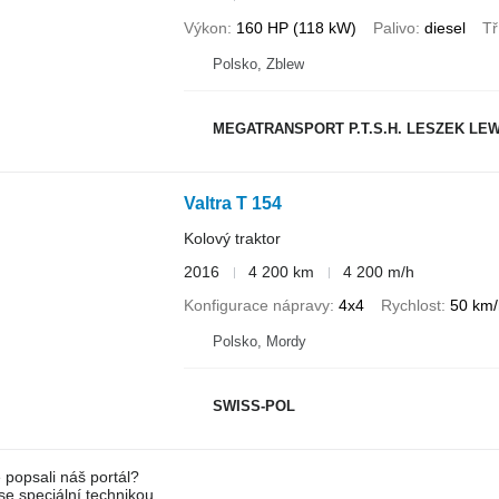
Výkon
160 HP (118 kW)
Palivo
diesel
Tř
Polsko, Zblew
MEGATRANSPORT P.T.S.H. LESZEK LEW
Valtra T 154
Kolový traktor
2016
4 200 km
4 200 m/h
Konfigurace nápravy
4x4
Rychlost
50 km/
Polsko, Mordy
SWISS-POL
 popsali náš portál?
 se speciální technikou