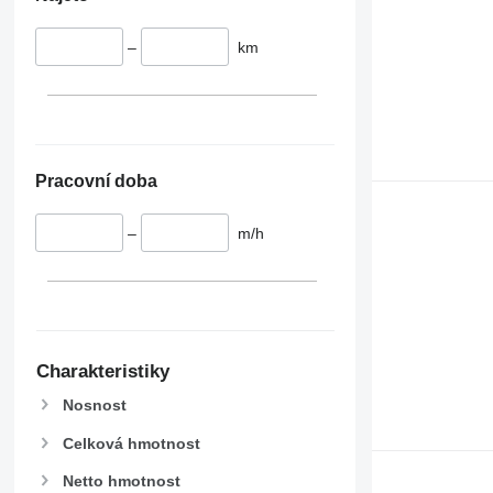
–
km
Pracovní doba
–
m/h
Charakteristiky
Nosnost
Celková hmotnost
Netto hmotnost