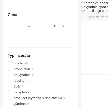
prodejce speci
6215
Norsko
Ázerbájdžán
Ukrajina
výrobce speciá
6250
Polsko
neexistuje sp
Cena
6330
Poznań
Rakousko
Vyberte odp
6430 Premium
Paprotnia
Rumunsko
–
6510
Tarnowo Podgórne
Finsko
6520
Siedlce
Španělsko
6530
ukázat vše
Łagiewniki Nowe
6830
Zblewo
6920
Kłodzko
Typ inzerátu
6930
Kutno
7230 R
ukázat vše
prodej
7250
pronajmutí
7260 R
od výrobce
7280 R
leasing
7290 R
úvěr
7430
na splátky
7720
protiúčet (výměna s doplatkem)
7920
výměna