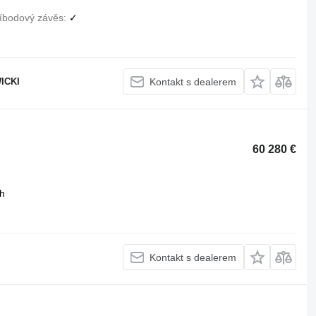
íbodový závěs
✓
ICKI
Kontakt s dealerem
60 280 €
h
Kontakt s dealerem