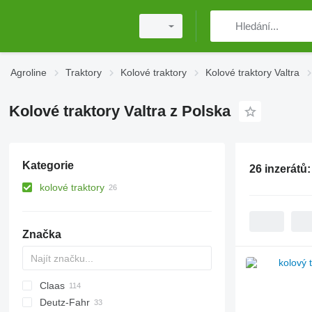
Agroline
Traktory
Kolové traktory
Kolové traktory Valtra
Kolové traktory Valtra z Polska
Kategorie
26 inzerátů
kolové traktory
Značka
Claas
5150
MT
Deutz-Fahr
7120
Ares