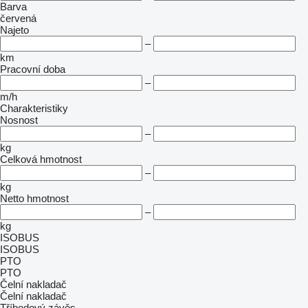
Barva
červená
Najeto
–
km
Pracovní doba
–
m/h
Charakteristiky
Nosnost
–
kg
Celková hmotnost
–
kg
Netto hmotnost
–
kg
ISOBUS
ISOBUS
PTO
PTO
Čelní nakladač
Čelní nakladač
Tříbodový závěs