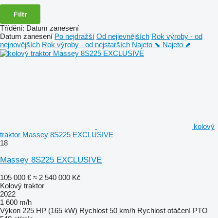
Filtr
Třídění
:
Datum zanesení
Datum zanesení
Po nejdražší
Od nejlevnějších
Rok výroby - od
nejnovějších
Rok výroby - od nejstarších
Najeto ⬊
Najeto ⬈
kolový
traktor Massey 8S225 EXCLUSIVE
18
Massey 8S225 EXCLUSIVE
105 000 €
≈ 2 540 000 Kč
Kolový traktor
2022
1 600 m/h
Výkon
225 HP (165 kW)
Rychlost
50 km/h
Rychlost otáčení PTO