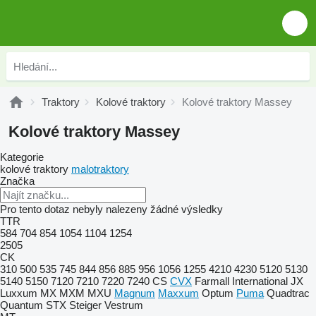
Traktory
Kolové traktory
Kolové traktory Massey
Kolové traktory Massey
Kategorie
kolové traktory
malotraktory
Značka
Pro tento dotaz nebyly nalezeny žádné výsledky
TTR
584
704
854
1054
1104
1254
2505
CK
310
500
535
745
844
856
885
956
1056
1255
4210
4230
5120
5130
5140
5150
7120
7210
7220
7240
CS
CVX
Farmall
International
JX
Luxxum
MX
MXM
MXU
Magnum
Maxxum
Optum
Puma
Quadtrac
Quantum
STX
Steiger
Vestrum