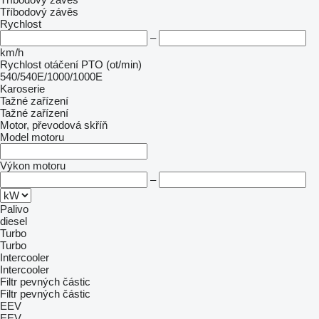
Tříbodový závěs
Rychlost
–
km/h
Rychlost otáčení PTO (ot/min)
540/540E/1000/1000E
Karoserie
Tažné zařízení
Tažné zařízení
Motor, převodová skříň
Model motoru
Výkon motoru
–
Palivo
diesel
Turbo
Turbo
Intercooler
Intercooler
Filtr pevných částic
Filtr pevných částic
EEV
EEV