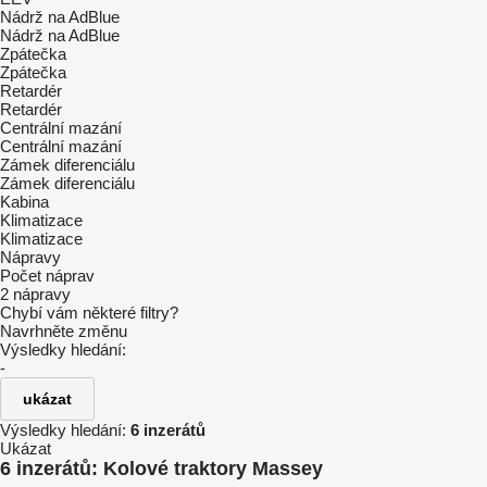
Nádrž na AdBlue
Nádrž na AdBlue
Zpátečka
Zpátečka
Retardér
Retardér
Centrální mazání
Centrální mazání
Zámek diferenciálu
Zámek diferenciálu
Kabina
Klimatizace
Klimatizace
Nápravy
Počet náprav
2 nápravy
Chybí vám některé filtry?
Navrhněte změnu
Výsledky hledání:
-
ukázat
Výsledky hledání:
6 inzerátů
Ukázat
6 inzerátů:
Kolové traktory Massey