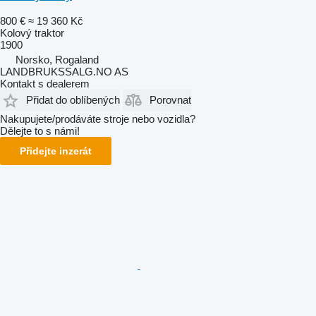
800 €
≈ 19 360 Kč
Kolový traktor
1900
Norsko, Rogaland
LANDBRUKSSALG.NO AS
Kontakt s dealerem
Přidat do oblíbených
Porovnat
Nakupujete/prodáváte stroje nebo vozidla?
Dělejte to s námi!
Přidejte inzerát