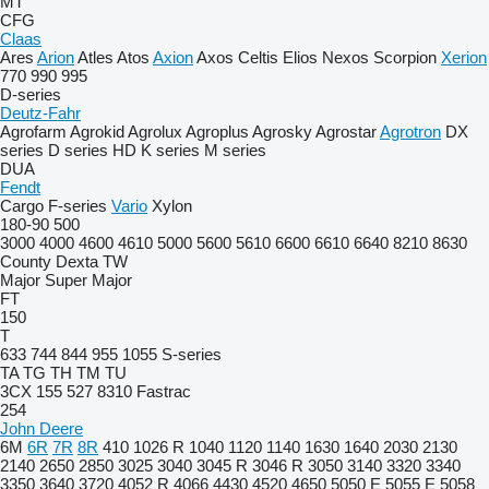
MT
CFG
Claas
Ares
Arion
Atles
Atos
Axion
Axos
Celtis
Elios
Nexos
Scorpion
Xerion
770
990
995
D-series
Deutz-Fahr
Agrofarm
Agrokid
Agrolux
Agroplus
Agrosky
Agrostar
Agrotron
DX
series
D series
HD
K series
M series
DUA
Fendt
Cargo
F-series
Vario
Xylon
180-90
500
3000
4000
4600
4610
5000
5600
5610
6600
6610
6640
8210
8630
County
Dexta
TW
Major
Super Major
FT
150
T
633
744
844
955
1055
S-series
TA
TG
TH
TM
TU
3CX
155
527
8310
Fastrac
254
John Deere
6M
6R
7R
8R
410
1026 R
1040
1120
1140
1630
1640
2030
2130
2140
2650
2850
3025
3040
3045 R
3046 R
3050
3140
3320
3340
3350
3640
3720
4052 R
4066
4430
4520
4650
5050 E
5055 E
5058