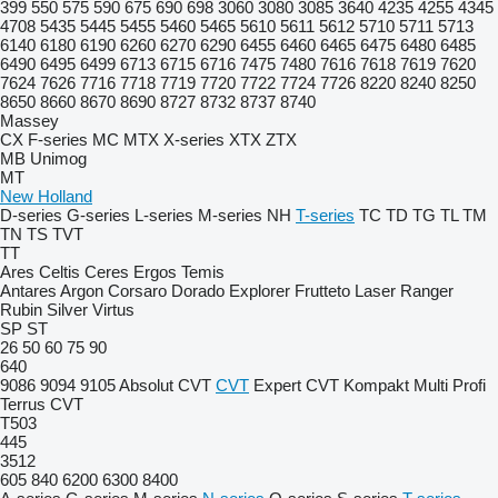
399
550
575
590
675
690
698
3060
3080
3085
3640
4235
4255
4345
4708
5435
5445
5455
5460
5465
5610
5611
5612
5710
5711
5713
6140
6180
6190
6260
6270
6290
6455
6460
6465
6475
6480
6485
6490
6495
6499
6713
6715
6716
7475
7480
7616
7618
7619
7620
7624
7626
7716
7718
7719
7720
7722
7724
7726
8220
8240
8250
8650
8660
8670
8690
8727
8732
8737
8740
Massey
CX
F-series
MC
MTX
X-series
XTX
ZTX
MB
Unimog
MT
New Holland
D-series
G-series
L-series
M-series
NH
T-series
TC
TD
TG
TL
TM
TN
TS
TVT
TT
Ares
Celtis
Ceres
Ergos
Temis
Antares
Argon
Corsaro
Dorado
Explorer
Frutteto
Laser
Ranger
Rubin
Silver
Virtus
SP
ST
26
50
60
75
90
640
9086
9094
9105
Absolut CVT
CVT
Expert CVT
Kompakt
Multi
Profi
Terrus CVT
T503
445
3512
605
840
6200
6300
8400