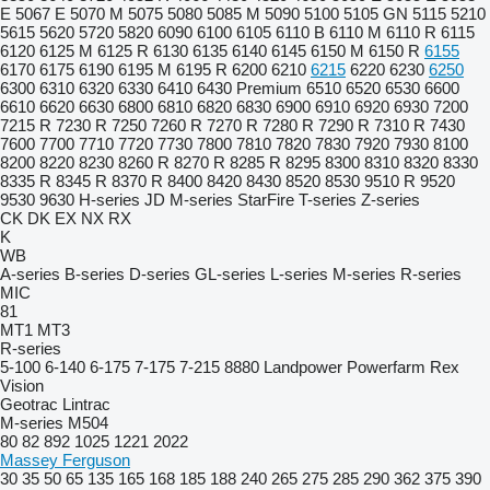
E
5067 E
5070 M
5075
5080
5085 M
5090
5100
5105 GN
5115
5210
5615
5620
5720
5820
6090
6100
6105
6110 B
6110 M
6110 R
6115
6120
6125 M
6125 R
6130
6135
6140
6145
6150 M
6150 R
6155
6170
6175
6190
6195 M
6195 R
6200
6210
6215
6220
6230
6250
6300
6310
6320
6330
6410
6430 Premium
6510
6520
6530
6600
6610
6620
6630
6800
6810
6820
6830
6900
6910
6920
6930
7200
7215 R
7230 R
7250
7260 R
7270 R
7280 R
7290 R
7310 R
7430
7600
7700
7710
7720
7730
7800
7810
7820
7830
7920
7930
8100
8200
8220
8230
8260 R
8270 R
8285 R
8295
8300
8310
8320
8330
8335 R
8345 R
8370 R
8400
8420
8430
8520
8530
9510 R
9520
9530
9630
H-series
JD
M-series
StarFire
T-series
Z-series
CK
DK
EX
NX
RX
K
WB
A-series
B-series
D-series
GL-series
L-series
M-series
R-series
MIC
81
MT1
MT3
R-series
5-100
6-140
6-175
7-175
7-215
8880
Landpower
Powerfarm
Rex
Vision
Geotrac
Lintrac
M-series
M504
80
82
892
1025
1221
2022
Massey Ferguson
30
35
50
65
135
165
168
185
188
240
265
275
285
290
362
375
390