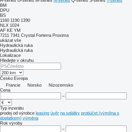
A-series
G-series
M-series
N-series
Q-series
S-series
T-series
BM
DPU
BS
1160
1190
1390
NLX 1024
AF
KE
YM
7211
7341
Crystal
Forterra
Proxima
ukázat vše
Hydraulická ruka
Hydraulická ruka
Lokalizace
Hledejte v okruhu
Česko
Evropa
Francie
Norsko
Nizozemsko
Cena
–
Typ inzerátu
prodej
od výrobce
leasing
úvěr
na splátky
protiúčet (výměna s
doplatkem)
výměna
Rok výroby
–