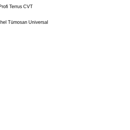
Profi
Terrus CVT
hel
Tümosan
Universal