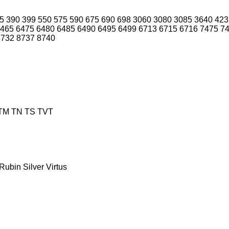
5
390
399
550
575
590
675
690
698
3060
3080
3085
3640
423
465
6475
6480
6485
6490
6495
6499
6713
6715
6716
7475
7
8732
8737
8740
TM
TN
TS
TVT
Rubin
Silver
Virtus