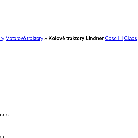
ry
Motorové traktory
»
Kolové traktory Lindner
Case IH
Claas
raro
on