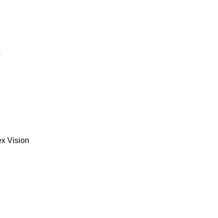
s
ex
Vision