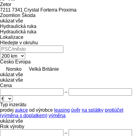
Zetor
7211
7341
Crystal
Forterra
Proxima
Zoomlion
Škoda
ukázat vše
Hydraulická ruka
Hydraulická ruka
Lokalizace
Hledejte v okruhu
Česko
Evropa
Norsko
Velká Británie
ukázat vše
ukázat vše
Cena
–
Typ inzerátu
prodej
aukce
od výrobce
leasing
úvěr
na splátky
protiúčet
(výměna s doplatkem)
výměna
ukázat vše
Rok výroby
–