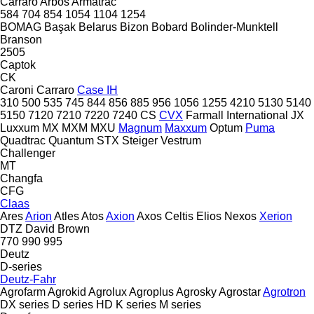
Carraro
Arbos
Armatrac
584
704
854
1054
1104
1254
BOMAG
Başak
Belarus
Bizon
Bobard
Bolinder-Munktell
Branson
2505
Captok
CK
Caroni
Carraro
Case IH
310
500
535
745
844
856
885
956
1056
1255
4210
5130
5140
5150
7120
7210
7220
7240
CS
CVX
Farmall
International
JX
Luxxum
MX
MXM
MXU
Magnum
Maxxum
Optum
Puma
Quadtrac
Quantum
STX
Steiger
Vestrum
Challenger
MT
Changfa
CFG
Claas
Ares
Arion
Atles
Atos
Axion
Axos
Celtis
Elios
Nexos
Xerion
DTZ
David Brown
770
990
995
Deutz
D-series
Deutz-Fahr
Agrofarm
Agrokid
Agrolux
Agroplus
Agrosky
Agrostar
Agrotron
DX series
D series
HD
K series
M series