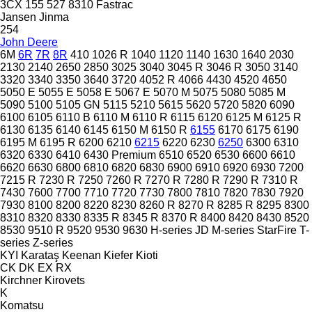
3CX
155
527
8310
Fastrac
Jansen
Jinma
254
John Deere
6M
6R
7R
8R
410
1026 R
1040
1120
1140
1630
1640
2030
2130
2140
2650
2850
3025
3040
3045 R
3046 R
3050
3140
3320
3340
3350
3640
3720
4052 R
4066
4430
4520
4650
5050 E
5055 E
5058 E
5067 E
5070 M
5075
5080
5085 M
5090
5100
5105 GN
5115
5210
5615
5620
5720
5820
6090
6100
6105
6110 B
6110 M
6110 R
6115
6120
6125 M
6125 R
6130
6135
6140
6145
6150 M
6150 R
6155
6170
6175
6190
6195 M
6195 R
6200
6210
6215
6220
6230
6250
6300
6310
6320
6330
6410
6430 Premium
6510
6520
6530
6600
6610
6620
6630
6800
6810
6820
6830
6900
6910
6920
6930
7200
7215 R
7230 R
7250
7260 R
7270 R
7280 R
7290 R
7310 R
7430
7600
7700
7710
7720
7730
7800
7810
7820
7830
7920
7930
8100
8200
8220
8230
8260 R
8270 R
8285 R
8295
8300
8310
8320
8330
8335 R
8345 R
8370 R
8400
8420
8430
8520
8530
9510 R
9520
9530
9630
H-series
JD
M-series
StarFire
T-
series
Z-series
KYI
Karataş
Keenan
Kiefer
Kioti
CK
DK
EX
RX
Kirchner
Kirovets
K
Komatsu