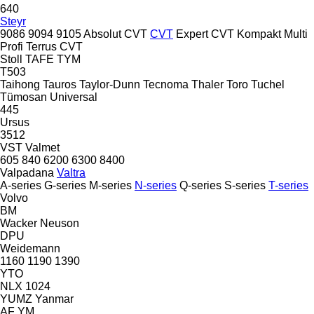
640
Steyr
9086
9094
9105
Absolut CVT
CVT
Expert CVT
Kompakt
Multi
Profi
Terrus CVT
Stoll
TAFE
TYM
T503
Taihong
Tauros
Taylor-Dunn
Tecnoma
Thaler
Toro
Tuchel
Tümosan
Universal
445
Ursus
3512
VST
Valmet
605
840
6200
6300
8400
Valpadana
Valtra
A-series
G-series
M-series
N-series
Q-series
S-series
T-series
Volvo
BM
Wacker Neuson
DPU
Weidemann
1160
1190
1390
YTO
NLX 1024
YUMZ
Yanmar
AF
YM