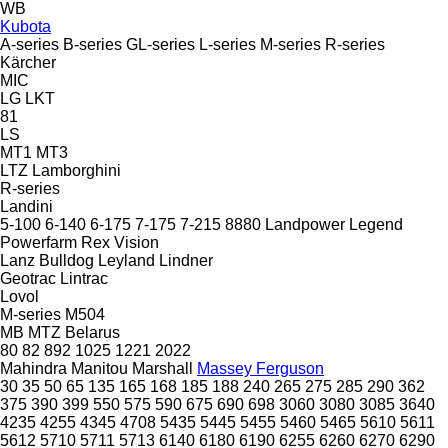
WB
Kubota
A-series
B-series
GL-series
L-series
M-series
R-series
Kärcher
MIC
LG
LKT
81
LS
MT1
MT3
LTZ
Lamborghini
R-series
Landini
5-100
6-140
6-175
7-175
7-215
8880
Landpower
Legend
Powerfarm
Rex
Vision
Lanz Bulldog
Leyland
Lindner
Geotrac
Lintrac
Lovol
M-series
M504
MB
MTZ Belarus
80
82
892
1025
1221
2022
Mahindra
Manitou
Marshall
Massey Ferguson
30
35
50
65
135
165
168
185
188
240
265
275
285
290
362
375
390
399
550
575
590
675
690
698
3060
3080
3085
3640
4235
4255
4345
4708
5435
5445
5455
5460
5465
5610
5611
5612
5710
5711
5713
6140
6180
6190
6255
6260
6270
6290