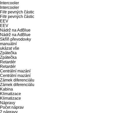
Intercooler
Intercooler
Filtr pevných částic
Filtr pevných částic
EEV
EEV
Nádrž na AdBlue
Nádrž na AdBlue
Skříň převodovky
manuální
ukázat vše
Zpátečka
Zpátečka
Retardér
Retardér
Centrální mazání
Centrální mazání
Zámek diferenciálu
Zámek diferenciálu
Kabina
Klimatizace
Klimatizace
Nápravy
Počet náprav
2 nápravy