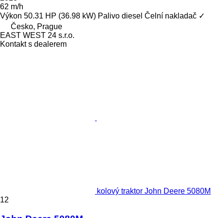
62 m/h
Výkon
50.31 HP (36.98 kW)
Palivo
diesel
Čelní nakladač
✓
Česko, Prague
EAST WEST 24 s.r.o.
Kontakt s dealerem
kolový traktor John Deere 5080M
12