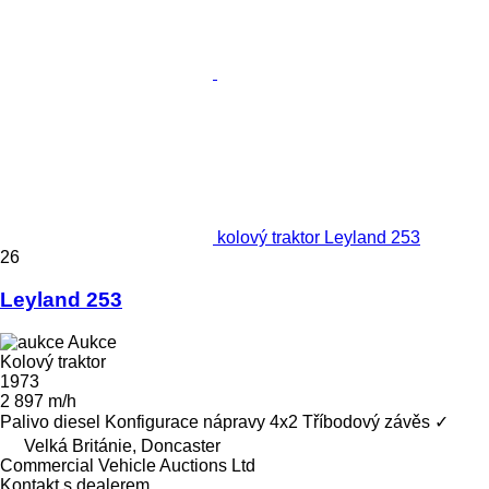
kolový traktor Leyland 253
26
Leyland 253
Aukce
Kolový traktor
1973
2 897 m/h
Palivo
diesel
Konfigurace nápravy
4x2
Tříbodový závěs
✓
Velká Británie, Doncaster
Commercial Vehicle Auctions Ltd
Kontakt s dealerem