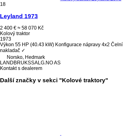
18
Leyland 1973
2 400 €
≈ 58 070 Kč
Kolový traktor
1973
Výkon
55 HP (40.43 kW)
Konfigurace nápravy
4x2
Čelní
nakladač
✓
Norsko, Hedmark
LANDBRUKSSALG.NO AS
Kontakt s dealerem
Další značky v sekci "Kolové traktory"