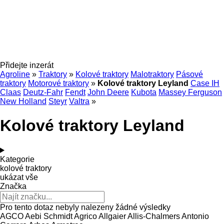
Přidejte inzerát
Agroline
»
Traktory
»
Kolové traktory
Malotraktory
Pásové
traktory
Motorové traktory
»
Kolové traktory Leyland
Case IH
Claas
Deutz-Fahr
Fendt
John Deere
Kubota
Massey Ferguson
New Holland
Steyr
Valtra
»
Kolové traktory Leyland
Kategorie
kolové traktory
ukázat vše
Značka
Pro tento dotaz nebyly nalezeny žádné výsledky
AGCO
Aebi Schmidt
Agrico
Allgaier
Allis-Chalmers
Antonio