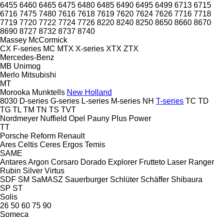
6455
6460
6465
6475
6480
6485
6490
6495
6499
6713
6715
6716
7475
7480
7616
7618
7619
7620
7624
7626
7716
7718
7719
7720
7722
7724
7726
8220
8240
8250
8650
8660
8670
8690
8727
8732
8737
8740
Massey
McCormick
CX
F-series
MC
MTX
X-series
XTX
ZTX
Mercedes-Benz
MB
Unimog
Merlo
Mitsubishi
MT
Morooka
Munktells
New Holland
8030
D-series
G-series
L-series
M-series
NH
T-series
TC
TD
TG
TL
TM
TN
TS
TVT
Nordmeyer
Nuffield
Opel
Pauny
Plus Power
TT
Porsche
Reform
Renault
Ares
Celtis
Ceres
Ergos
Temis
SAME
Antares
Argon
Corsaro
Dorado
Explorer
Frutteto
Laser
Ranger
Rubin
Silver
Virtus
SDF
SM
SaMASZ
Sauerburger
Schlüter
Schäffer
Shibaura
SP
ST
Solis
26
50
60
75
90
Someca