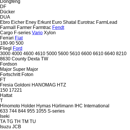
Dongfeng
DF
Dücker
DUA
Ebro
Eicher
Eney
Erkunt
Euro Shatal
Eurotrac
FarmLead
Farmall
Farmer
Farmtrac
Fendt
Cargo
F-series
Vario
Xylon
Ferrari
Fiat
180-90
500
Fliegl
Ford
3000
4000
4600
4610
5000
5600
5610
6600
6610
6640
8210
8630
County
Dexta
TW
Fordson
Major
Super Major
Fortschritt
Foton
FT
Fresia
Goldoni
HANOMAG
HTZ
150
17221
Hattat
T
Hinomoto
Holder
Hymas
Hürlimann
IHC
International
633
744
844
955
1055
S-series
Iseki
TA
TG
TH
TM
TU
Isuzu
JCB