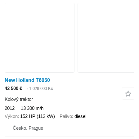
New Holland T6050
42 500 €
≈ 1 028 000 Kč
Kolový traktor
2012
13 300 m/h
Výkon
152 HP (112 kW)
Palivo
diesel
Česko, Prague