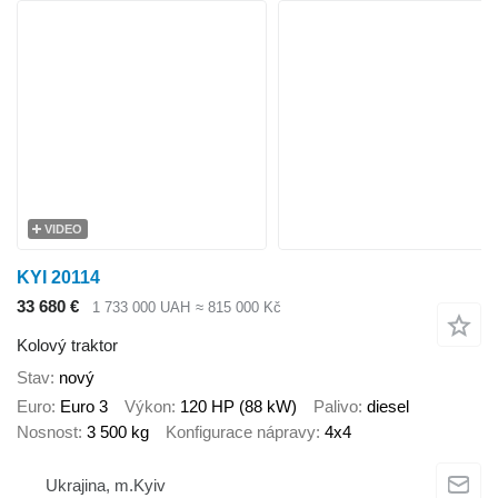
VIDEO
KYI 20114
33 680 €
1 733 000 UAH
≈ 815 000 Kč
Kolový traktor
Stav
nový
Euro
Euro 3
Výkon
120 HP (88 kW)
Palivo
diesel
Nosnost
3 500 kg
Konfigurace nápravy
4x4
Ukrajina, m.Kyiv