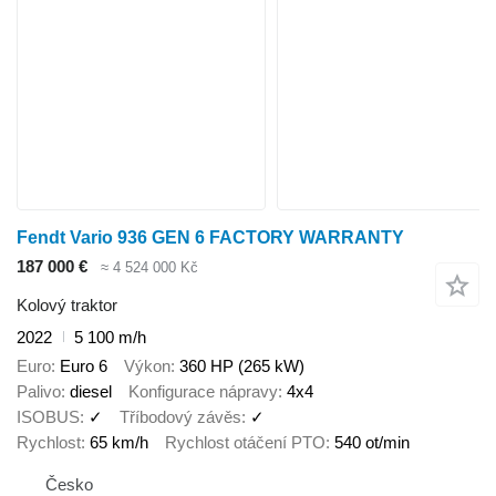
Fendt Vario 936 GEN 6 FACTORY WARRANTY
187 000 €
≈ 4 524 000 Kč
Kolový traktor
2022
5 100 m/h
Euro
Euro 6
Výkon
360 HP (265 kW)
Palivo
diesel
Konfigurace nápravy
4x4
ISOBUS
✓
Tříbodový závěs
✓
Rychlost
65 km/h
Rychlost otáčení PTO
540 ot/min
Česko