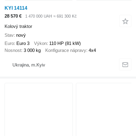
KYI 14114
28 570 €
1 470 000 UAH
≈ 691 300 Kč
Kolový traktor
Stav
nový
Euro
Euro 3
Výkon
110 HP (81 kW)
Nosnost
3 000 kg
Konfigurace nápravy
4x4
Ukrajina, m.Kyiv