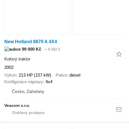
New Holland 8870 A 4X4
99 000 Kč
≈ 4 092 €
Kolový traktor
2002
Výkon
213 HP (157 kW)
Palivo
diesel
Konfigurace nápravy
4x4
Česko, Zahořany
Veacom s.r.o.