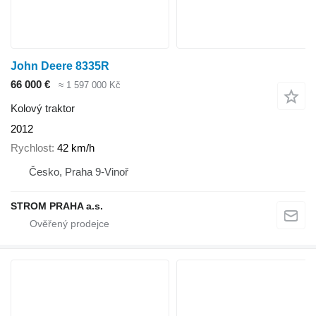
John Deere 8335R
66 000 €
≈ 1 597 000 Kč
Kolový traktor
2012
Rychlost
42 km/h
Česko, Praha 9-Vinoř
STROM PRAHA a.s.