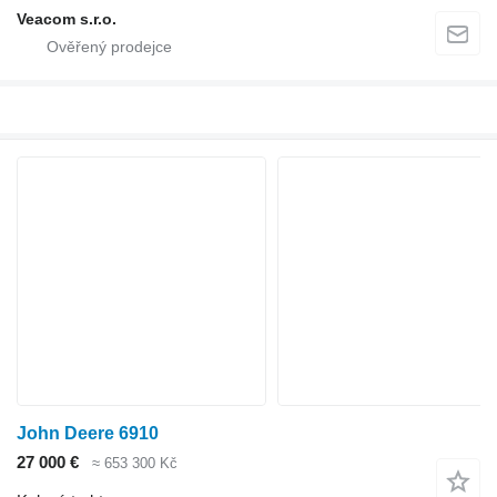
Veacom s.r.o.
John Deere 6910
27 000 €
≈ 653 300 Kč