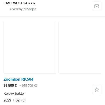
EAST WEST 24 s.r.o.
Zoomlion RK504
39 500 €
≈ 955 700 Kč
Kolový traktor
2023
62 m/h