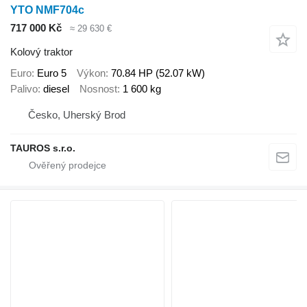
YTO NMF704c
717 000 Kč
≈ 29 630 €
Kolový traktor
Euro
Euro 5
Výkon
70.84 HP (52.07 kW)
Palivo
diesel
Nosnost
1 600 kg
Česko, Uherský Brod
TAUROS s.r.o.