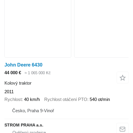
John Deere 6430
44 000 €
≈ 1 065 000 Kč
Kolový traktor
2011
Rychlost
40 km/h
Rychlost otáčení PTO
540 ot/min
Česko, Praha 9-Vinoř
STROM PRAHA a.s.