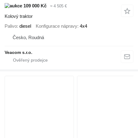
109 000 Kč
≈ 4 505 €
Kolový traktor
Palivo
diesel
Konfigurace nápravy
4x4
Česko, Roudná
Veacom s.r.o.