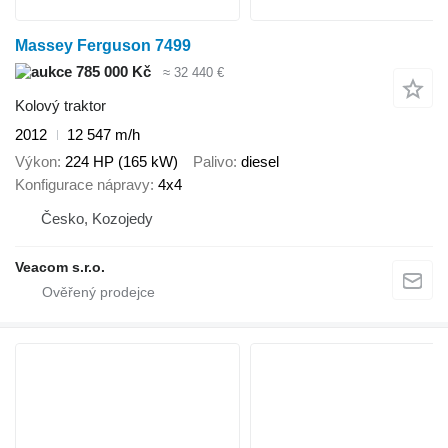
Massey Ferguson 7499
785 000 Kč
≈ 32 440 €
Kolový traktor
2012
12 547 m/h
Výkon
224 HP (165 kW)
Palivo
diesel
Konfigurace nápravy
4x4
Česko, Kozojedy
Veacom s.r.o.