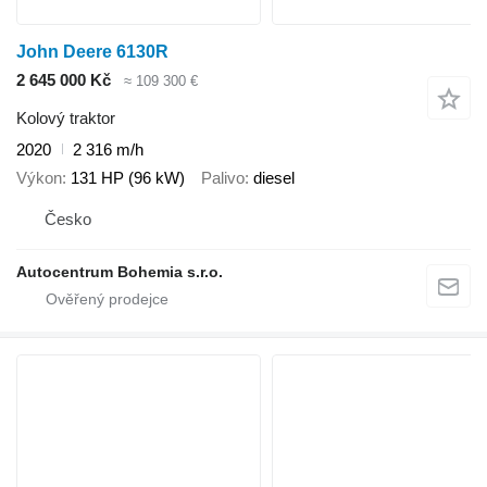
John Deere 6130R
2 645 000 Kč
≈ 109 300 €
Kolový traktor
2020
2 316 m/h
Výkon
131 HP (96 kW)
Palivo
diesel
Česko
Autocentrum Bohemia s.r.o.