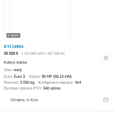
VIDEO
KYI 14904
25 520 €
1 313 000 UAH
≈ 617 500 Kč
Kolový traktor
Stav
nový
Euro
Euro 3
Výkon
90 HP (66.15 kW)
Nosnost
2 050 kg
Konfigurace nápravy
4x4
Rychlost otáčení PTO
540 ot/min
Ukrajina, m.Kyiv