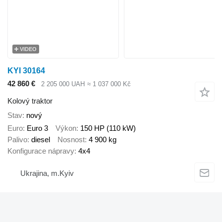
VIDEO
KYI 30164
42 860 €
2 205 000 UAH
≈ 1 037 000 Kč
Kolový traktor
Stav
nový
Euro
Euro 3
Výkon
150 HP (110 kW)
Palivo
diesel
Nosnost
4 900 kg
Konfigurace nápravy
4x4
Ukrajina, m.Kyiv