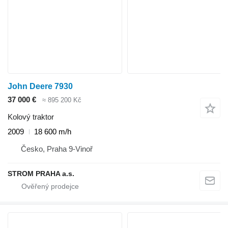
John Deere 7930
37 000 €
≈ 895 200 Kč
Kolový traktor
2009
18 600 m/h
Česko, Praha 9-Vinoř
STROM PRAHA a.s.