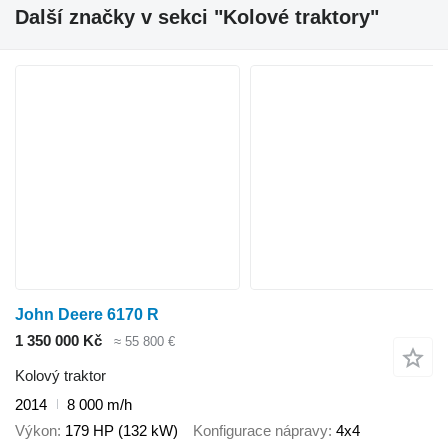
Další značky v sekci "Kolové traktory"
John Deere 6170 R
1 350 000 Kč
≈ 55 800 €
Kolový traktor
2014
8 000 m/h
Výkon
179 HP (132 kW)
Konfigurace nápravy
4x4