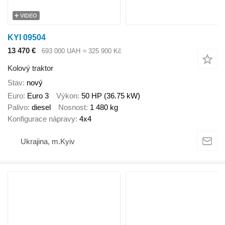
VIDEO
KYI 09504
13 470 €
693 000 UAH
≈ 325 900 Kč
Kolový traktor
Stav
nový
Euro
Euro 3
Výkon
50 HP (36.75 kW)
Palivo
diesel
Nosnost
1 480 kg
Konfigurace nápravy
4x4
Ukrajina, m.Kyiv