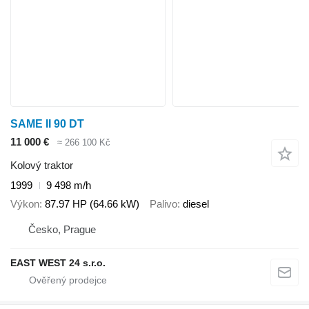
SAME II 90 DT
11 000 €
≈ 266 100 Kč
Kolový traktor
1999
9 498 m/h
Výkon
87.97 HP (64.66 kW)
Palivo
diesel
Česko, Prague
EAST WEST 24 s.r.o.