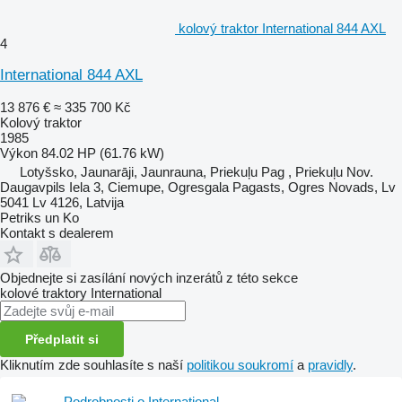
kolový traktor International 844 AXL
4
International 844 AXL
13 876 €
≈ 335 700 Kč
Kolový traktor
1985
Výkon
84.02 HP (61.76 kW)
Lotyšsko, Jaunarāji, Jaunrauna, Priekuļu Pag , Priekuļu Nov.
Daugavpils Iela 3, Ciemupe, Ogresgala Pagasts, Ogres Novads, Lv
5041 Lv 4126, Latvija
Petriks un Ko
Kontakt s dealerem
Objednejte si zasílání nových inzerátů z této sekce
kolové traktory
International
Předplatit si
Kliknutím zde souhlasíte s naší
politikou soukromí
a
pravidly
.
Podrobnosti o International