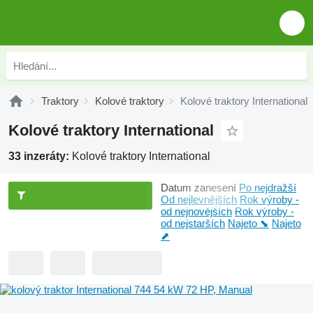
Traktory
Kolové traktory
Kolové traktory International
Kolové traktory International
33 inzeráty:
Kolové traktory International
Datum zanesení
Po nejdražší
Od nejlevnějších
Rok výroby -
od nejnovějších
Rok výroby -
od nejstarších
Najeto ⬊
Najeto
⬈