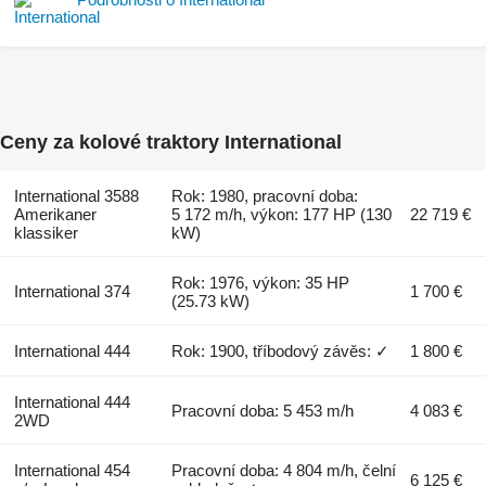
Ceny za kolové traktory International
International 3588
Rok: 1980, pracovní doba:
Amerikaner
5 172 m/h, výkon: 177 HP (130
22 719 €
klassiker
kW)
Rok: 1976, výkon: 35 HP
International 374
1 700 €
(25.73 kW)
International 444
Rok: 1900, tříbodový závěs: ✓
1 800 €
International 444
Pracovní doba: 5 453 m/h
4 083 €
2WD
International 454
Pracovní doba: 4 804 m/h, čelní
6 125 €