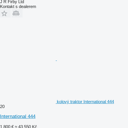
J R Firby Ltd
Kontakt s dealerem
kolový traktor International 444
20
International 444
1 800 €
≈ 43 550 Kč