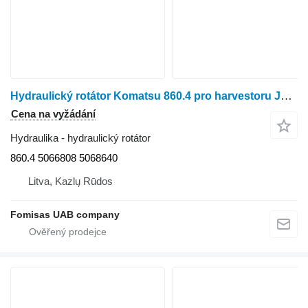
Hydraulický rotátor Komatsu 860.4 pro harvestoru John Deere Timberjack, Komatsu, Valmet, Logset, HSM
Cena na vyžádání
Hydraulika - hydraulický rotátor
860.4 5066808 5068640
Litva, Kazlų Rūdos
Fomisas UAB company