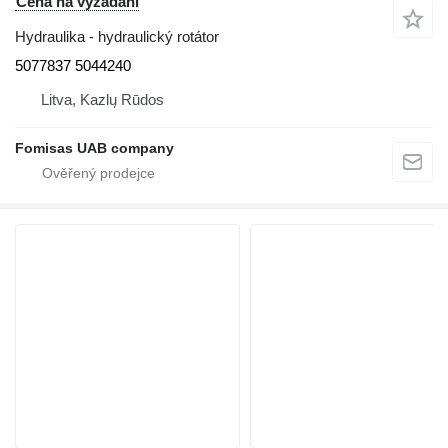
Cena na vyžádání
Hydraulika - hydraulický rotátor
5077837 5044240
Litva, Kazlų Rūdos
Fomisas UAB company