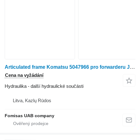
Articulated frame Komatsu 5047966 pro forwarderu John Deere 890.1
Cena na vyžádání
Hydraulika - další hydraulické součásti
Litva, Kazlų Rūdos
Fomisas UAB company