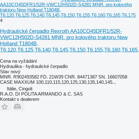
AA10CO45DFR1/52R-VWC12H502D-S4281 MNR. pro kolového
traktoru New Holland T1804B,
T6.120,T6.125,T6.140,T6.145,T6.150,T6.155,T6.160,T6.165,T6.175
4
Hydraulické čerpadlo Rexroth AA10CO45DFR1/52R-
VWC12H502D-S4281 MNR. pro kolového traktoru New
Holland T1804B,
T6.120,T6.125,T6.140,T6.145,T6.150,T6.155,T6.160,T6.165
Cena na vyžádání
Hydraulika - hydraulické čerpadlo
Stav
nový
MNR. R902493582 FD. 21W39 CNR. 84471387 SN. 16607058
CASE MAXXUM 100,110,115,120,125,130,135,140,145...
Itálie, Cingoli
R.A.O. DI POLITA ARMANDO & C. SAS
Kontakt s dealerem