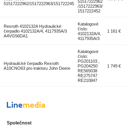
51517222962
51517222962/1517222963/151722245
/1517222963/
1517222452
Katalogové
Rexroth 4102132A Hydraulické
číslo:
čerpadlo 4102132A/4, 4117935A/3
1 161 €
4102132A/4,
A4VG56DA1
4117935A/3
Katalogové
číslo:
PG201103 ,
Hydraulické čerpadlo Rexroth
PG204250
1 749 €
A10CNO63 pro traktoru John Deere
RE565038
RE275747
RE210847
Společnost