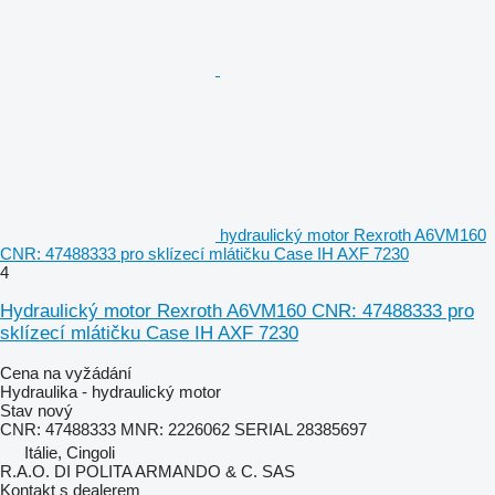
hydraulický motor Rexroth A6VM160
CNR: 47488333 pro sklízecí mlátičku Case IH AXF 7230
4
Hydraulický motor Rexroth A6VM160 CNR: 47488333 pro
sklízecí mlátičku Case IH AXF 7230
Cena na vyžádání
Hydraulika - hydraulický motor
Stav
nový
CNR: 47488333 MNR: 2226062 SERIAL 28385697
Itálie, Cingoli
R.A.O. DI POLITA ARMANDO & C. SAS
Kontakt s dealerem