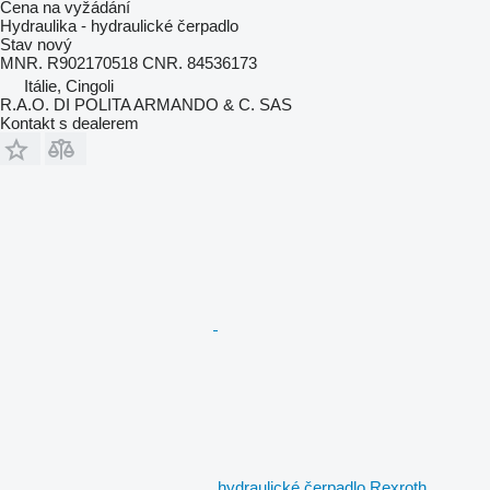
Cena na vyžádání
Hydraulika - hydraulické čerpadlo
Stav
nový
MNR. R902170518 CNR. 84536173
Itálie, Cingoli
R.A.O. DI POLITA ARMANDO & C. SAS
Kontakt s dealerem
hydraulické čerpadlo Rexroth