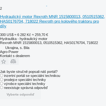
2
Hydraulický motor Rexroth MNR 1515800013, 0510515362,
HAS0176704, 718022 Rexroth pro kolového traktoru pro
díly
300 US$
≈ 6 282 Kč
≈ 259,70 €
Hydraulika - hydraulický motor
Rexroth MNR 1515800013, 0510515362, HAS0176704, 718022
Ukrajina, s. Bila
Agro-Power
Kontakt s dealerem
Jak byste stručně popsali náš portál?
inzertní portál se speciální technikou
prodejce speciální techniky
výrobce speciální techniky
neexistuje správná odpověď
Vyberte odpověď