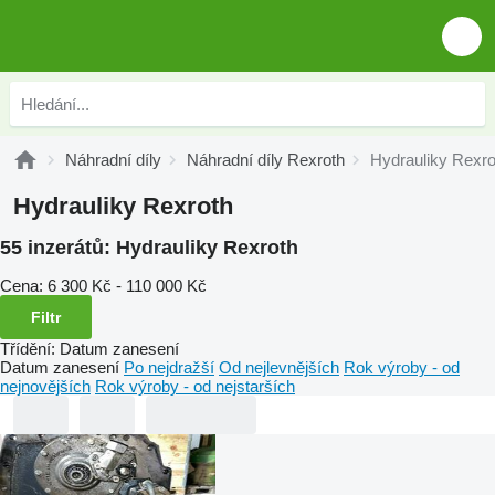
Náhradní díly
Náhradní díly Rexroth
Hydrauliky Rexro
Hydrauliky Rexroth
55 inzerátů:
Hydrauliky Rexroth
Cena:
6 300 Kč - 110 000 Kč
Filtr
Třídění
:
Datum zanesení
Datum zanesení
Po nejdražší
Od nejlevnějších
Rok výroby - od
nejnovějších
Rok výroby - od nejstarších