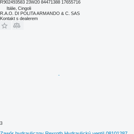
R902493583 23W20 84471388 17655716
Itálie, Cingoli
R.A.O. DI POLITA ARMANDO & C. SAS
Kontakt s dealerem
3
Zawór hydrauliczny Rexroth Hydraulický ventil 08101287