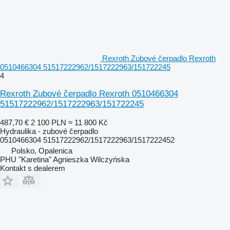
Rexroth Zubové čerpadlo Rexroth
0510466304 51517222962/1517222963/151722245
4
Rexroth Zubové čerpadlo Rexroth 0510466304
51517222962/1517222963/151722245
487,70 €
2 100 PLN
≈ 11 800 Kč
Hydraulika - zubové čerpadlo
0510466304 51517222962/1517222963/1517222452
Polsko, Opalenica
PHU "Karetina" Agnieszka Wilczyńska
Kontakt s dealerem