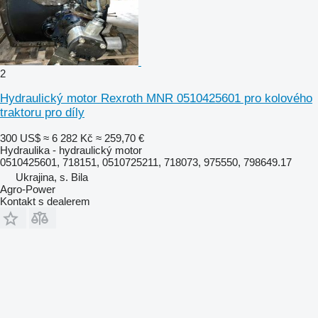
2
Hydraulický motor Rexroth MNR 0510425601 pro kolového
traktoru pro díly
300 US$
≈ 6 282 Kč
≈ 259,70 €
Hydraulika - hydraulický motor
0510425601, 718151, 0510725211, 718073, 975550, 798649.17
Ukrajina, s. Bila
Agro-Power
Kontakt s dealerem