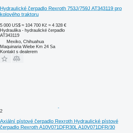
Hydraulické čerpadlo Rexroth 753J/759J AT343119 pro
kolového traktoru
5 000 US$
≈ 104 700 Kč
≈ 4 328 €
Hydraulika - hydraulické čerpadlo
AT343119
Mexiko, Chihuahua
Maquinaria Wiebe Km 24 Sa
Kontakt s dealerem
2
Axiální pístové čerpadlo Rexroth Hydraulické pístové
čerpadlo Rexroth A10V071DFR30L A10V071DFR/30