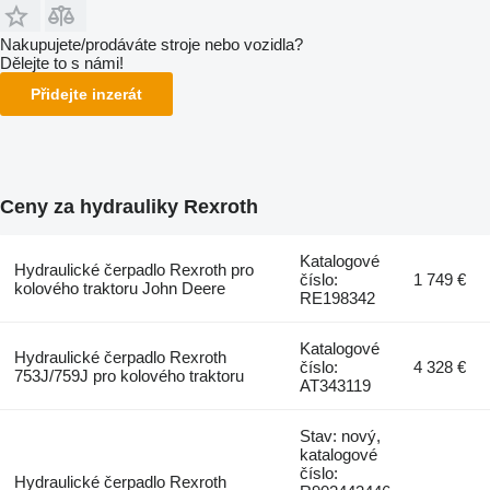
Nakupujete/prodáváte stroje nebo vozidla?
Dělejte to s námi!
Přidejte inzerát
Ceny za hydrauliky Rexroth
Katalogové
Hydraulické čerpadlo Rexroth pro
číslo:
1 749 €
kolového traktoru John Deere
RE198342
Katalogové
Hydraulické čerpadlo Rexroth
číslo:
4 328 €
753J/759J pro kolového traktoru
AT343119
Stav: nový,
katalogové
číslo:
Hydraulické čerpadlo Rexroth