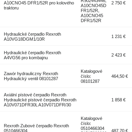
R902443446,
A10CNO45 DFR1/52R pro kolového
2 750 €
A10CNO45D
traktoru
FR1/52R,
A10CNO45
DFR1/52R
Hydraulické čerpadlo Rexroth
1 231 €
A10VG18DGM1/10R
Hydraulické čerpadlo Rexroth
2 423 €
A4VG56 pro kombajnu
Katalogové
Zawór hydrauliczny Rexroth
číslo:
464,50 €
Hydraulický ventil 08101287
08101287
Axiální pístové čerpadlo Rexroth
Hydraulické pístové čerpadlo Rexroth
1 858 €
A10V071DFR30L A10V071DFR/30
Katalogové
číslo:
Rexroth Zubové čerpadlo Rexroth
0510466304
0510466304
487,70 €