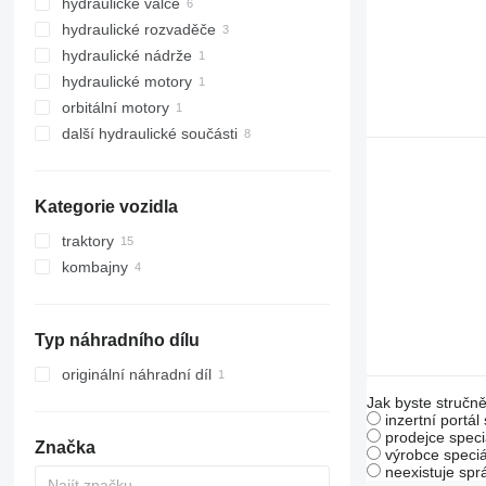
hydraulické válce
hydraulické rozvaděče
hydraulické nádrže
hydraulické motory
orbitální motory
další hydraulické součásti
Kategorie vozidla
traktory
kombajny
kolové traktory
sklízecí mlátičky
sklízecí řezačky
Typ náhradního dílu
originální náhradní díl
Jak byste stručně
inzertní portál
prodejce speci
Značka
výrobce speciá
neexistuje sp