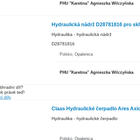
PHU "Karetina" Agnieszka Wilczyńska
Hydraulika - hydraulická nádrž
D28781816
Polsko, Opalenica
PHU "Karetina" Agnieszka Wilczyńska
áhradní díl?
k právě teď!
í díly
Hydraulika - hydraulické čerpadlo
Polsko, Opalenica