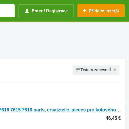
Enter / Registrace
Přidejte inzerát
Datum zanesení
Hydraulický válec Massey Ferguson 7616 7615 7618 parts, ersatzteile, pieces pro kolového traktoru Massey Ferguson 7616 7615 7618
46,45 €