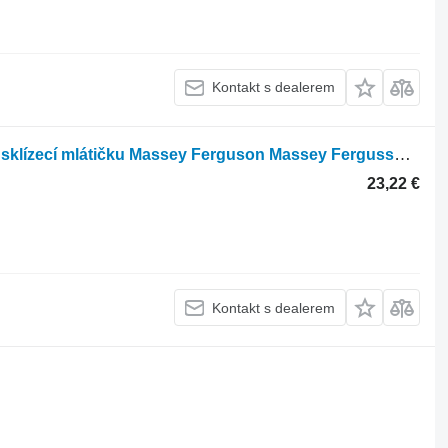
Kontakt s dealerem
Hydraulické čerpadlo D45161000 pro sklízecí mlátičku Massey Ferguson Massey Fergusson MF 30
23,22 €
Kontakt s dealerem