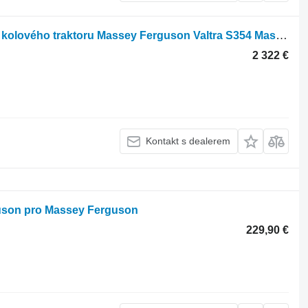
Hydraulické čerpadlo 4299408M1 pro kolového traktoru Massey Ferguson Valtra S354 Massey 8480
2 322 €
Kontakt s dealerem
guson pro Massey Ferguson
229,90 €