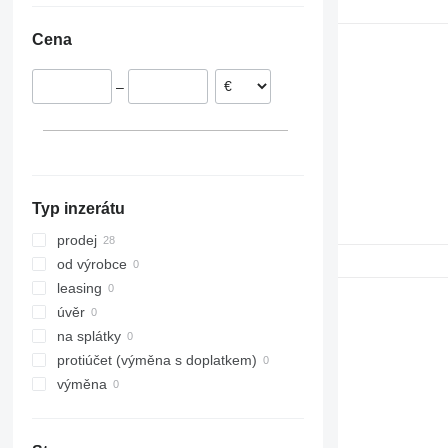
Polsko
6320
Cena
Tarnowo Podgórne
Francie
6400
Wrocław
Itálie
6410
–
Tarnowskie Góry
Řecko
6520
6620
6630
6800
6900
Typ inzerátu
6920
7600
prodej
7700
od výrobce
7800
leasing
7820
úvěr
7830
na splátky
8130
protiúčet (výměna s doplatkem)
8200
výměna
8230
8270 R