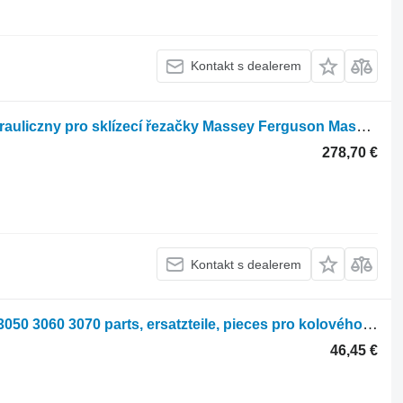
Kontakt s dealerem
Další hydraulické součásti zawór hydrauliczny pro sklízecí řezačky Massey Ferguson Massey Fergusson MF 30 32
278,70 €
Kontakt s dealerem
Hydraulický válec Massey Ferguson 3050 3060 3070 parts, ersatzteile, pieces pro kolového traktoru Massey Ferguson 3050 3060 3070
46,45 €