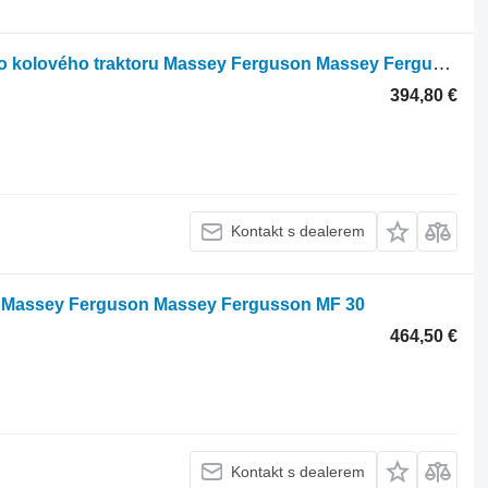
Hydraulické čerpadlo 3652099M91 pro kolového traktoru Massey Ferguson Massey Fergusson MF 2230 2225 Landini McCormick
394,80 €
Kontakt s dealerem
o Massey Ferguson Massey Fergusson MF 30
464,50 €
Kontakt s dealerem