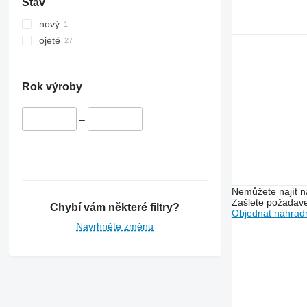
Stav
8300
8320
nový
8345 R
ojeté
8370 R
8400
8430
Rok výroby
8530
8600
–
9600
9630
9780
S-series
Nemůžete najít n
T-series
Zašlete požadave
Chybí vám některé filtry?
Objednat náhradn
W-series
Navrhněte změnu