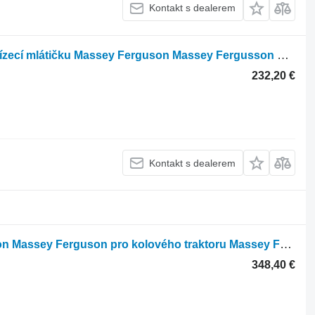
Kontakt s dealerem
Hydraulická nádrž D28781816 pro sklízecí mlátičku Massey Ferguson Massey Fergusson MF 30
232,20 €
Kontakt s dealerem
Claas Hydraulické čerpadlo Ares Axion Massey Ferguson pro kolového traktoru Massey Ferguson Ares Axion
348,40 €