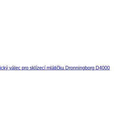
ický válec pro sklízecí mlátičku Dronningborg D4000