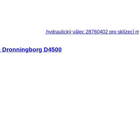
hydraulický válec 28760402 pro sklízecí 
ku Dronningborg D4500