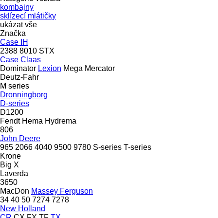
kombajny
sklízecí mlátičky
ukázat vše
Značka
Case IH
2388
8010
STX
Case
Claas
Dominator
Lexion
Mega
Mercator
Deutz-Fahr
M series
Dronningborg
D-series
D1200
Fendt
Hema
Hydrema
806
John Deere
965
2066
4040
9500
9780
S-series
T-series
Krone
Big X
Laverda
3650
MacDon
Massey Ferguson
34
40
50
7274
7278
New Holland
CR
CX
FX
TF
TX