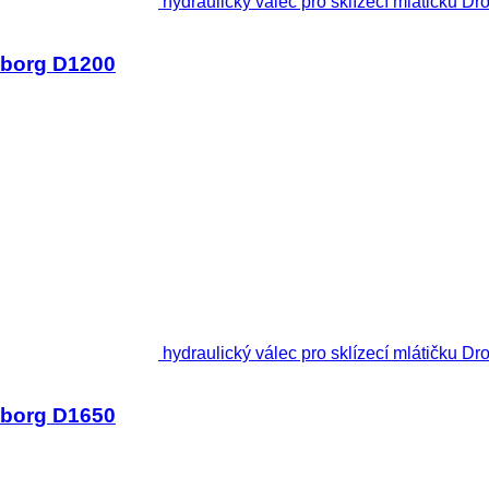
hydraulický válec pro sklízecí mlátičku 
ngborg D1200
hydraulický válec pro sklízecí mlátičku 
ngborg D1650