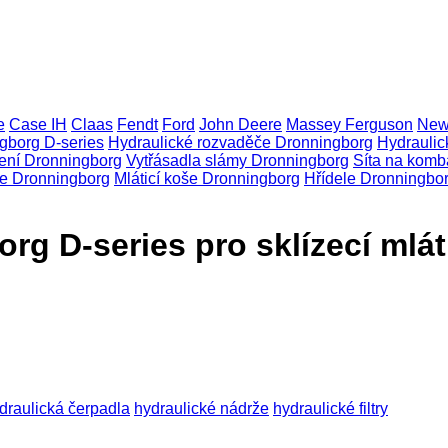
e
Case IH
Claas
Fendt
Ford
John Deere
Massey Ferguson
New
gborg D-series
Hydraulické rozvaděče Dronningborg
Hydraulic
ení Dronningborg
Vytřásadla slámy Dronningborg
Síta na komb
že Dronningborg
Mláticí koše Dronningborg
Hřídele Dronningbo
rg D-series pro sklízecí mlá
draulická čerpadla
hydraulické nádrže
hydraulické filtry