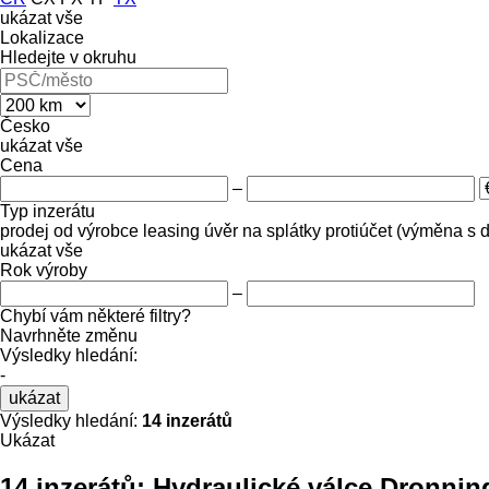
ukázat vše
Lokalizace
Hledejte v okruhu
Česko
ukázat vše
Cena
–
Typ inzerátu
prodej
od výrobce
leasing
úvěr
na splátky
protiúčet (výměna s 
ukázat vše
Rok výroby
–
Chybí vám některé filtry?
Navrhněte změnu
Výsledky hledání:
-
ukázat
Výsledky hledání:
14 inzerátů
Ukázat
14 inzerátů:
Hydraulické válce Dronning