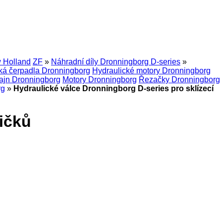
 Holland
ZF
»
Náhradní díly Dronningborg D-series
»
ká čerpadla Dronningborg
Hydraulické motory Dronningborg
ajn Dronningborg
Motory Dronningborg
Řezačky Dronningborg
rg
»
Hydraulické válce Dronningborg D-series pro sklízecí
tičků