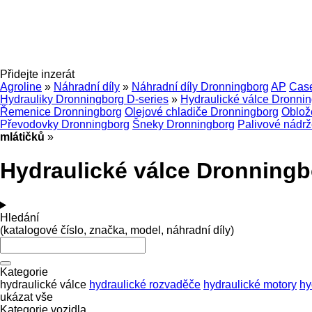
Přidejte inzerát
Agroline
»
Náhradní díly
»
Náhradní díly Dronningborg
AP
Cas
Hydrauliky Dronningborg D-series
»
Hydraulické válce Dronnin
Řemenice Dronningborg
Olejové chladiče Dronningborg
Oblož
Převodovky Dronningborg
Šneky Dronningborg
Palivové nádr
mlátičků
»
Hydraulické válce Dronningbo
Hledání
(katalogové číslo, značka, model, náhradní díly)
Kategorie
hydraulické válce
hydraulické rozvaděče
hydraulické motory
hy
ukázat vše
Kategorie vozidla