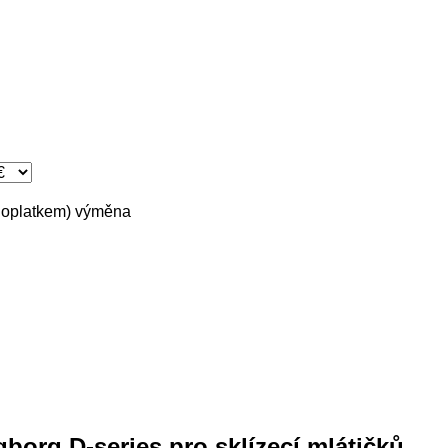
doplatkem)
výměna
borg D-series pro sklízecí mlátičků