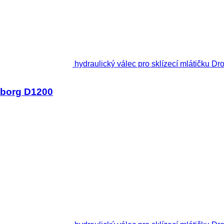
hydraulický válec pro sklízecí mlátičku 
ngborg D1200