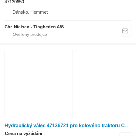
47130650
Dánsko, Hemmet
Chr. Nielsen - Tingheden A/S
Hydraulický válec 47136721 pro kolového traktoru Case Puma 240 CVX
Cena na vyžádání