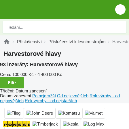
Příslušenství
Příslušenství k lesním strojům
Harvesto
Harvestorové hlavy
93 inzeráty:
Harvestorové hlavy
Cena:
100 000 Kč - 4 400 000 Kč
Filtr
Třídění
:
Datum zanesení
Datum zanesení
Po nejdražší
Od nejlevnějších
Rok výroby - od
nejnovějších
Rok výroby - od nejstarších