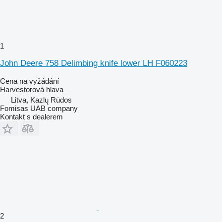
1
John Deere 758 Delimbing knife lower LH F060223
Cena na vyžádání
Harvestorová hlava
Litva, Kazlų Rūdos
Fomisas UAB company
Kontakt s dealerem
2