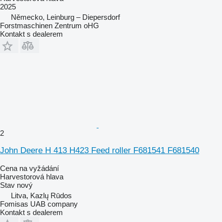
2025
Německo, Leinburg – Diepersdorf
Forstmaschinen Zentrum oHG
Kontakt s dealerem
2
John Deere H 413 H423 Feed roller F681541 F681540
Cena na vyžádání
Harvestorová hlava
Stav
nový
Litva, Kazlų Rūdos
Fomisas UAB company
Kontakt s dealerem