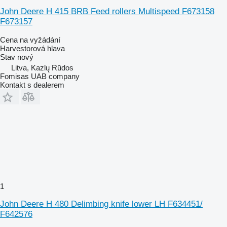
John Deere H 415 BRB Feed rollers Multispeed F673158
F673157
Cena na vyžádání
Harvestorová hlava
Stav
nový
Litva, Kazlų Rūdos
Fomisas UAB company
Kontakt s dealerem
1
John Deere H 480 Delimbing knife lower LH F634451/
F642576