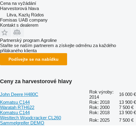
Cena na vyžádání
Harvestorová hlava
Litva, Kazlų Rūdos
Fomisas UAB company
Kontakt s dealerem
Partnerský program Agroline
Staňte se naším partnerem a získejte odměnu za každého
přilákaného klienta
Podívejte se na nabídku
Ceny za harvestorové hlavy
Rok výroby:
John Deere H480C
16 000 €
2014
Komatsu C144
Rok: 2018
13 900 €
Waratah RTH622
Rok: 2000
7 500 €
Komatsu C144
Rok: 2018
13 900 €
Westtech Woodcracker CL260
Rok: 2025
7 500 €
Sammelgreifer DEMO