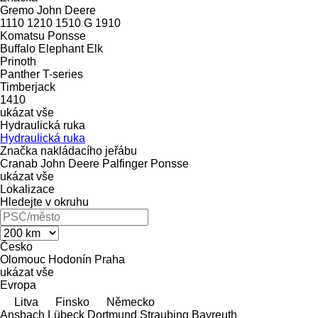
Gremo
John Deere
1110
1210
1510 G
1910
Komatsu
Ponsse
Buffalo
Elephant
Elk
Prinoth
Panther
T-series
Timberjack
1410
ukázat vše
Hydraulická ruka
Hydraulická ruka
Značka nakládacího jeřábu
Cranab
John Deere
Palfinger
Ponsse
ukázat vše
Lokalizace
Hledejte v okruhu
Česko
Olomouc
Hodonín
Praha
ukázat vše
Evropa
Litva
Finsko
Německo
Ansbach
Lübeck
Dortmund
Straubing
Bayreuth