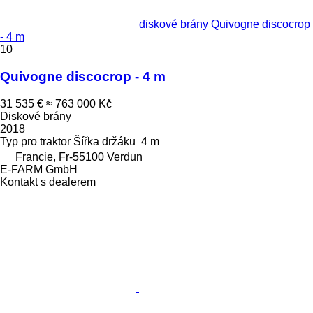
diskové brány Quivogne discocrop
- 4 m
10
Quivogne discocrop - 4 m
31 535 €
≈ 763 000 Kč
Diskové brány
2018
Typ
pro traktor
Šířka držáku
4 m
Francie, Fr-55100 Verdun
E-FARM GmbH
Kontakt s dealerem