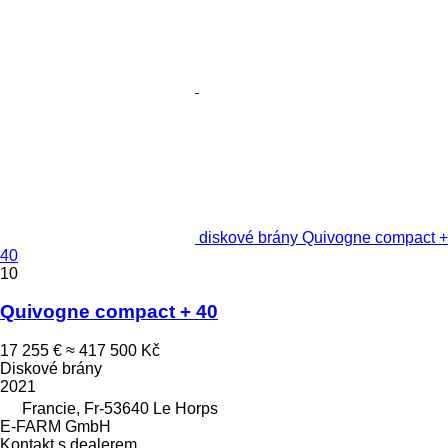
diskové brány Quivogne compact +
40
10
Quivogne compact + 40
17 255 €
≈ 417 500 Kč
Diskové brány
2021
Francie, Fr-53640 Le Horps
E-FARM GmbH
Kontakt s dealerem