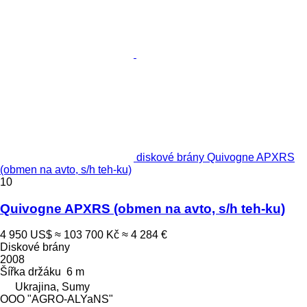
diskové brány Quivogne APXRS
(obmen na avto, s/h teh-ku)
10
Quivogne APXRS (obmen na avto, s/h teh-ku)
4 950 US$
≈ 103 700 Kč
≈ 4 284 €
Diskové brány
2008
Šířka držáku
6 m
Ukrajina, Sumy
OOO "AGRO-ALYaNS"