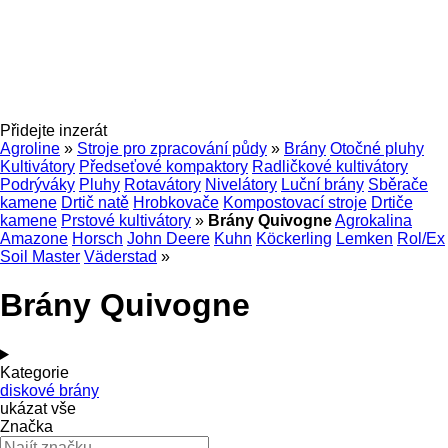
Přidejte inzerát
Agroline
»
Stroje pro zpracování půdy
»
Brány
Otočné pluhy
Kultivátory
Předseťové kompaktory
Radličkové kultivátory
Podrýváky
Pluhy
Rotavátory
Nivelátory
Luční brány
Sběrače
kamene
Drtič natě
Hrobkovače
Kompostovací stroje
Drtiče
kamene
Prstové kultivátory
»
Brány Quivogne
Agrokalina
Amazone
Horsch
John Deere
Kuhn
Köckerling
Lemken
Rol/Ex
Soil Master
Väderstad
»
Brány Quivogne
Kategorie
diskové brány
ukázat vše
Značka