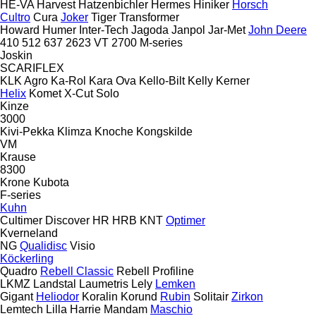
HE-VA
Harvest
Hatzenbichler
Hermes
Hiniker
Horsch
Cultro
Cura
Joker
Tiger
Transformer
Howard
Humer
Inter-Tech
Jagoda
Janpol
Jar-Met
John Deere
410
512
637
2623 VT
2700
M-series
Joskin
SCARIFLEX
KLK Agro
Ka-Rol
Kara Ova
Kello-Bilt
Kelly
Kerner
Helix
Komet
X-Cut Solo
Kinze
3000
Kivi-Pekka
Klimza
Knoche
Kongskilde
VM
Krause
8300
Krone
Kubota
F-series
Kuhn
Cultimer
Discover
HR
HRB
KNT
Optimer
Kverneland
NG
Qualidisc
Visio
Köckerling
Quadro
Rebell Classic
Rebell Profiline
LKMZ
Landstal
Laumetris
Lely
Lemken
Gigant
Heliodor
Koralin
Korund
Rubin
Solitair
Zirkon
Lemtech
Lilla Harrie
Mandam
Maschio