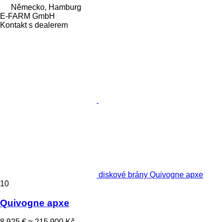
Německo, Hamburg
E-FARM GmbH
Kontakt s dealerem
diskové brány Quivogne apxe
10
Quivogne apxe
8 925 €
≈ 215 900 Kč