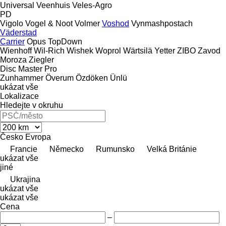
Universal
Veenhuis
Veles-Agro
PD
Vigolo
Vogel & Noot
Volmer
Voshod
Vynmashpostach
Väderstad
Carrier
Opus
TopDown
Wienhoff
Wil-Rich
Wishek
Woprol
Wärtsilä
Yetter
ZIBO
Zavod
Moroza
Ziegler
Disc Master Pro
Zunhammer
Överum
Özdöken
Ünlü
ukázat vše
Lokalizace
Hledejte v okruhu
Česko
Evropa
Francie
Německo
Rumunsko
Velká Británie
ukázat vše
jiné
Ukrajina
ukázat vše
ukázat vše
Cena
–