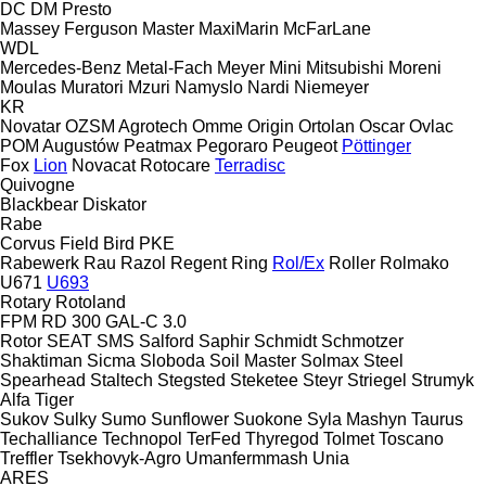
DC
DM
Presto
Massey Ferguson
Master
MaxiMarin
McFarLane
WDL
Mercedes-Benz
Metal-Fach
Meyer
Mini
Mitsubishi
Moreni
Moulas
Muratori
Mzuri
Namyslo
Nardi
Niemeyer
KR
Novatar
OZSM Agrotech
Omme
Origin
Ortolan
Oscar
Ovlac
POM Augustów
Peatmax
Pegoraro
Peugeot
Pöttinger
Fox
Lion
Novacat
Rotocare
Terradisc
Quivogne
Blackbear
Diskator
Rabe
Corvus
Field Bird
PKE
Rabewerk
Rau
Razol
Regent
Ring
Rol/Ex
Roller
Rolmako
U671
U693
Rotary
Rotoland
FPM RD 300
GAL-C 3.0
Rotor
SEAT
SMS
Salford
Saphir
Schmidt
Schmotzer
Shaktiman
Sicma
Sloboda
Soil Master
Solmax Steel
Spearhead
Staltech
Stegsted
Steketee
Steyr
Striegel
Strumyk
Alfa
Tiger
Sukov
Sulky
Sumo
Sunflower
Suokone
Syla Mashyn
Taurus
Techalliance
Technopol
TerFed
Thyregod
Tolmet
Toscano
Treffler
Tsekhovyk-Agro
Umanfermmash
Unia
ARES