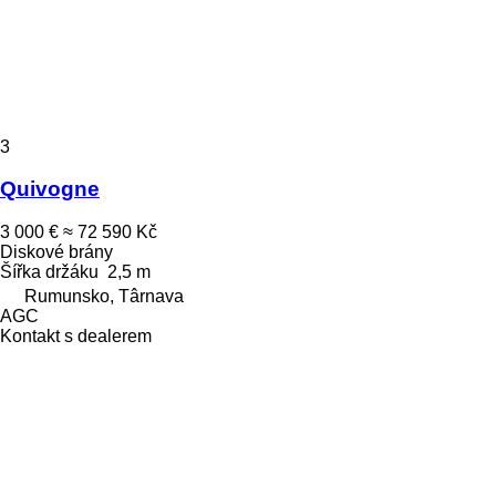
3
Quivogne
3 000 €
≈ 72 590 Kč
Diskové brány
Šířka držáku
2,5 m
Rumunsko, Târnava
AGC
Kontakt s dealerem