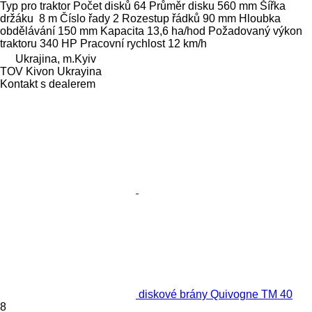
Typ
pro traktor
Počet disků
64
Průměr disku
560 mm
Šířka
držáku
8 m
Číslo řady
2
Rozestup řádků
90 mm
Hloubka
obdělávání
150 mm
Kapacita
13,6 ha/hod
Požadovaný výkon
traktoru
340 HP
Pracovní rychlost
12 km/h
Ukrajina, m.Kyiv
TOV Kivon Ukrayina
Kontakt s dealerem
diskové brány Quivogne TM 40
8