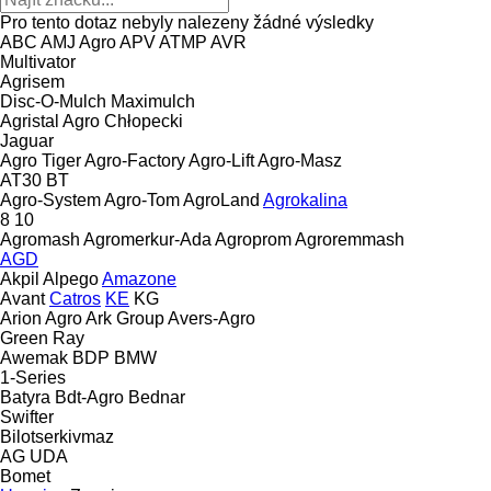
Pro tento dotaz nebyly nalezeny žádné výsledky
ABC
AMJ Agro
APV
ATMP
AVR
Multivator
Agrisem
Disc-O-Mulch
Maximulch
Agristal
Agro Chłopecki
Jaguar
Agro Tiger
Agro-Factory
Agro-Lift
Agro-Masz
AT30
BT
Agro-System
Agro-Tom
AgroLand
Agrokalina
8
10
Agromash
Agromerkur-Ada
Agroprom
Agroremmash
AGD
Akpil
Alpego
Amazone
Avant
Catros
KE
KG
Arion Agro
Ark Group
Avers-Agro
Green Ray
Awemak
BDP
BMW
1-Series
Batyra
Bdt-Agro
Bednar
Swifter
Bilotserkivmaz
AG
UDA
Bomet