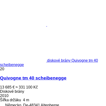
diskové brány Quivogne tm 40
scheibenegge
20
Quivogne tm 40 scheibenegge
13 685 €
≈ 331 100 Kč
Diskové brány
2010
Šířka držáku
4 m
Německo, De-48341 Altenberge