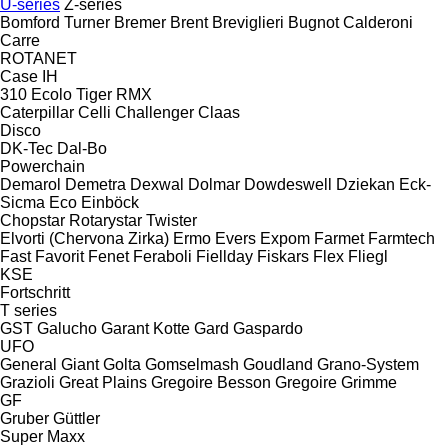
U-series
Z-series
Bomford Turner
Bremer
Brent
Breviglieri
Bugnot
Calderoni
Carre
ROTANET
Case IH
310
Ecolo Tiger
RMX
Caterpillar
Celli
Challenger
Claas
Disco
DK-Tec
Dal-Bo
Powerchain
Demarol
Demetra
Dexwal
Dolmar
Dowdeswell
Dziekan
Eck-
Sicma
Eco
Einböck
Chopstar
Rotarystar
Twister
Elvorti (Chervona Zirka)
Ermo
Evers
Expom
Farmet
Farmtech
Fast
Favorit
Fenet
Feraboli
Fiellday
Fiskars
Flex
Fliegl
KSE
Fortschritt
T series
GST
Galucho
Garant Kotte
Gard
Gaspardo
UFO
General
Giant
Golta
Gomselmash
Goudland
Grano-System
Grazioli
Great Plains
Gregoire Besson
Gregoire
Grimme
GF
Gruber
Güttler
Super Maxx