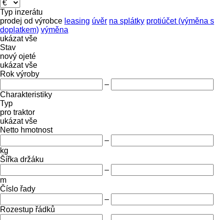
Typ inzerátu
prodej
od výrobce
leasing
úvěr
na splátky
protiúčet (výměna s
doplatkem)
výměna
ukázat vše
Stav
nový
ojeté
ukázat vše
Rok výroby
–
Charakteristiky
Typ
pro traktor
ukázat vše
Netto hmotnost
–
kg
Šířka držáku
–
m
Číslo řady
–
Rozestup řádků
–