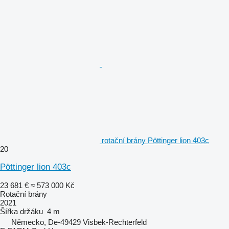
rotační brány Pöttinger lion 403c
20
Pöttinger lion 403c
23 681 €
≈ 573 000 Kč
Rotační brány
2021
Šířka držáku
4 m
Německo, De-49429 Visbek-Rechterfeld