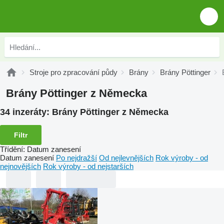
Stroje pro zpracování půdy
Brány
Brány Pöttinger
Brány Pöttinger z Německa
34 inzeráty:
Brány Pöttinger z Německa
Filtr
Třídění
:
Datum zanesení
Datum zanesení
Po nejdražší
Od nejlevnějších
Rok výroby - od
nejnovějších
Rok výroby - od nejstarších