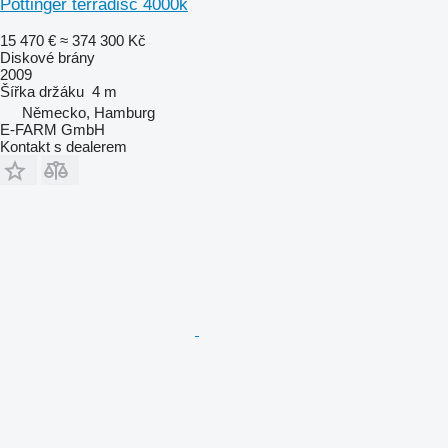
Pöttinger terradisc 4000k
15 470 €
≈ 374 300 Kč
Diskové brány
2009
Šířka držáku
4 m
Německo, Hamburg
E-FARM GmbH
Kontakt s dealerem