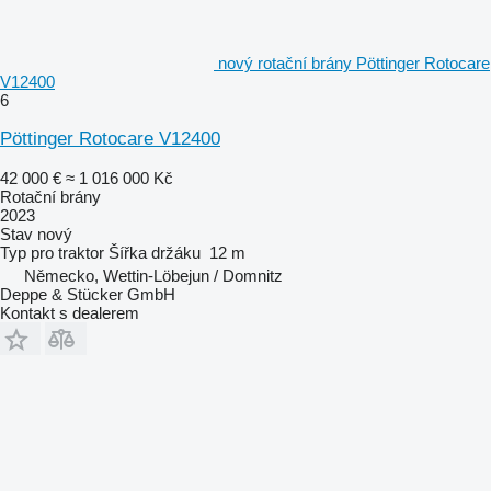
nový rotační brány Pöttinger Rotocare
V12400
6
Pöttinger Rotocare V12400
42 000 €
≈ 1 016 000 Kč
Rotační brány
2023
Stav
nový
Typ
pro traktor
Šířka držáku
12 m
Německo, Wettin-Löbejun / Domnitz
Deppe & Stücker GmbH
Kontakt s dealerem