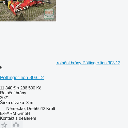
rotační brány Pöttinger lion 303.12
5
Pöttinger lion 303.12
11 840 €
≈ 286 500 Kč
Rotační brány
2021
Šířka držáku
3 m
Německo, De-56642 Kruft
E-FARM GmbH
Kontakt s dealerem