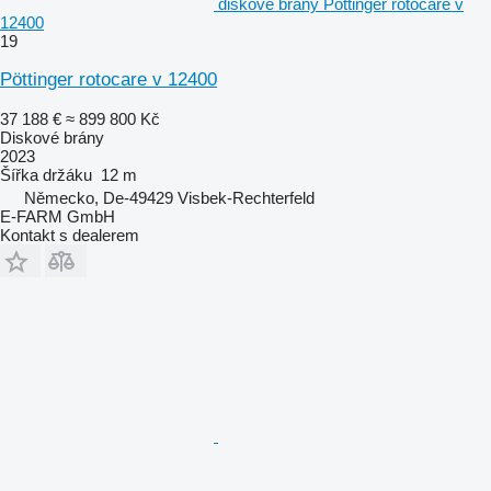
diskové brány Pöttinger rotocare v
12400
19
Pöttinger rotocare v 12400
37 188 €
≈ 899 800 Kč
Diskové brány
2023
Šířka držáku
12 m
Německo, De-49429 Visbek-Rechterfeld
E-FARM GmbH
Kontakt s dealerem