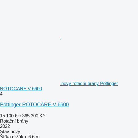
nový rotační brány Pöttinger
ROTOCARE V 6600
4
Pöttinger ROTOCARE V 6600
15 100 €
≈ 365 300 Kč
Rotační brány
2022
Stav
nový
Šířka držáku
6,6 m