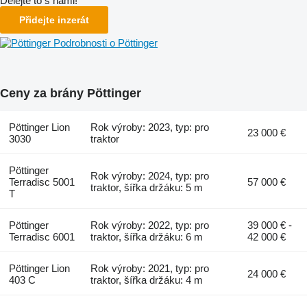
Dělejte to s námi!
Přidejte inzerát
Podrobnosti o Pöttinger
Ceny za brány Pöttinger
Pöttinger Lion
Rok výroby: 2023, typ: pro
23 000 €
3030
traktor
Pöttinger
Rok výroby: 2024, typ: pro
Terradisc 5001
57 000 €
traktor, šířka držáku: 5 m
T
Pöttinger
Rok výroby: 2022, typ: pro
39 000 € -
Terradisc 6001
traktor, šířka držáku: 6 m
42 000 €
Pöttinger Lion
Rok výroby: 2021, typ: pro
24 000 €
403 C
traktor, šířka držáku: 4 m