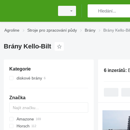
Agroline
Stroje pro zpracování půdy
Brány
Brány Kello-Bil
Brány Kello-Bilt
Kategorie
6 inzerátů:
B
diskové brány
Značka
Amazone
Multivator
Disc-O-Mulch
Jaguar
AT30
8
AGD
Horsch
Maximulch
BT
10
Avant
Green Ray
1-Series
Swifter
AG
U-series
ROTANET
310
Disco
Powerchain
Chopstar
KSE
T series
UFO
GF
Super Maxx