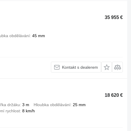
35 955 €
ubka obdělávání
45 mm
Kontakt s dealerem
18 620 €
ířka držáku
3 m
Hloubka obdělávání
25 mm
ní rychlost
8 km/h