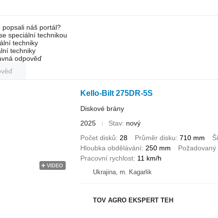
 popsali náš portál?
 se speciální technikou
ální techniky
lní techniky
rávná odpověď
ověď
Kello-Bilt 275DR-5S
Diskové brány
2025
Stav
nový
Počet disků
28
Průměr disku
710 mm
Š
Hloubka obdělávání
250 mm
Požadovaný 
Pracovní rychlost
11 km/h
VIDEO
Ukrajina, m. Kagarlik
TOV AGRO EKSPERT TEH