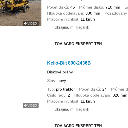
Počet disků
46
Průměr disku
710 mm
Š
Hloubka obdělávání
300 mm
Požadovaný 
Pracovní rychlost
11 km/h
VIDEO
Ukrajina, m. Kagarlik
TOV AGRO EKSPERT TEH
Kello-Bilt 800-2436B
Diskové brány
Stav
nový
Typ
pro traktor
Počet disků
24
Průměr d
Číslo řady
2
Hloubka obdělávání
320 mm
Pracovní rychlost
11 km/h
VIDEO
Ukrajina, m. Kagarlik
TOV AGRO EKSPERT TEH