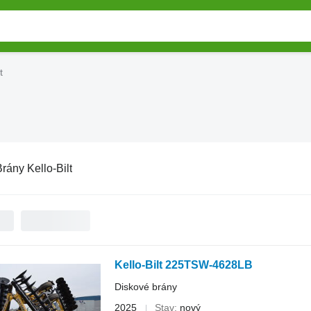
t
rány Kello-Bilt
Kello-Bilt 225TSW-4628LB
Diskové brány
2025
Stav
nový