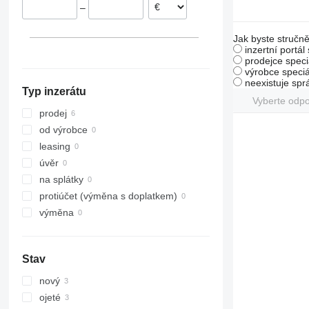
–
Jak byste stručně
inzertní portál
prodejce speci
výrobce speciá
neexistuje sp
Typ inzerátu
Vyberte odp
prodej
od výrobce
leasing
úvěr
na splátky
protiúčet (výměna s doplatkem)
výměna
Stav
nový
ojeté