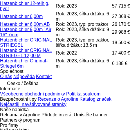
Hatzenbichler 12-reihig,
Rok: 2023
57 715 €
hydr
Rok: 2023, šířka držáku: 6
Hatzenbichler 6,00m
27 368 €
m
Hatzenbichler 6,00m AB
Rok: 2023, typ: pro traktor
26 170 €
Hatzenbichler 9,00m "Air
Rok: 2023, šířka držáku: 9
29 988 €
16" 7mm
m
Hatzenbichler ORIGINAL
Rok: 2023, typ: pro traktor,
18 500 €
STRIEGEL
šířka držáku: 13,5 m
Hatzenbichler ORIGINAL
Rok: 2022
17 400 €
STRIEGEL 12,00 M
Hatzenbichler Original-
Rok: 2023, šířka držáku: 6
6 188 €
Striegel 6m
m
Společnost
O nás
Nápověda
Kontakt
Česko / čeština
Informace
Všeobecné obchodní podmínky
Politika soukromí
Bezpečnostní tipy
Recenze o Agroline
Katalog značek
Nejčastěji navštěvované stránky
Naše nabídka
Reklama v Agroline
Přidejte inzerát
Umístěte banner
Partnerský program
Pro firmy