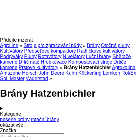
Přidejte inzerát
Agroline
»
Stroje pro zpracování půdy
»
Brány
Otočné pluhy
Kultivátory
Předseťové kompaktory
Radličkové kultivátory
Podrýváky
Pluhy
Rotavátory
Nivelátory
Luční brány
Sběrače
kamene
Drtič natě
Hrobkovače
Kompostovací stroje
Drtiče
kamene
Prstové kultivátory
»
Brány Hatzenbichler
Agrokalina
Amazone
Horsch
John Deere
Kuhn
Köckerling
Lemken
Rol/Ex
Soil Master
Väderstad
»
Brány Hatzenbichler
Kategorie
nesené brány
rotační brány
ukázat vše
Značka