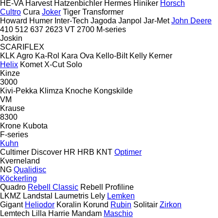
HE-VA
Harvest
Hatzenbichler
Hermes
Hiniker
Horsch
Cultro
Cura
Joker
Tiger
Transformer
Howard
Humer
Inter-Tech
Jagoda
Janpol
Jar-Met
John Deere
410
512
637
2623 VT
2700
M-series
Joskin
SCARIFLEX
KLK Agro
Ka-Rol
Kara Ova
Kello-Bilt
Kelly
Kerner
Helix
Komet
X-Cut Solo
Kinze
3000
Kivi-Pekka
Klimza
Knoche
Kongskilde
VM
Krause
8300
Krone
Kubota
F-series
Kuhn
Cultimer
Discover
HR
HRB
KNT
Optimer
Kverneland
NG
Qualidisc
Köckerling
Quadro
Rebell Classic
Rebell Profiline
LKMZ
Landstal
Laumetris
Lely
Lemken
Gigant
Heliodor
Koralin
Korund
Rubin
Solitair
Zirkon
Lemtech
Lilla Harrie
Mandam
Maschio