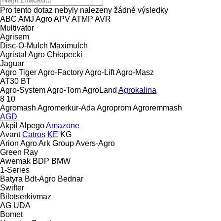
Pro tento dotaz nebyly nalezeny žádné výsledky
ABC
AMJ Agro
APV
ATMP
AVR
Multivator
Agrisem
Disc-O-Mulch
Maximulch
Agristal
Agro Chłopecki
Jaguar
Agro Tiger
Agro-Factory
Agro-Lift
Agro-Masz
AT30
BT
Agro-System
Agro-Tom
AgroLand
Agrokalina
8
10
Agromash
Agromerkur-Ada
Agroprom
Agroremmash
AGD
Akpil
Alpego
Amazone
Avant
Catros
KE
KG
Arion Agro
Ark Group
Avers-Agro
Green Ray
Awemak
BDP
BMW
1-Series
Batyra
Bdt-Agro
Bednar
Swifter
Bilotserkivmaz
AG
UDA
Bomet