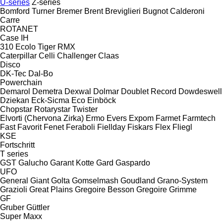
U-series
Z-series
Bomford Turner
Bremer
Brent
Breviglieri
Bugnot
Calderoni
Carre
ROTANET
Case IH
310
Ecolo Tiger
RMX
Caterpillar
Celli
Challenger
Claas
Disco
DK-Tec
Dal-Bo
Powerchain
Demarol
Demetra
Dexwal
Dolmar
Doublet Record
Dowdeswell
Dziekan
Eck-Sicma
Eco
Einböck
Chopstar
Rotarystar
Twister
Elvorti (Chervona Zirka)
Ermo
Evers
Expom
Farmet
Farmtech
Fast
Favorit
Fenet
Feraboli
Fiellday
Fiskars
Flex
Fliegl
KSE
Fortschritt
T series
GST
Galucho
Garant Kotte
Gard
Gaspardo
UFO
General
Giant
Golta
Gomselmash
Goudland
Grano-System
Grazioli
Great Plains
Gregoire Besson
Gregoire
Grimme
GF
Gruber
Güttler
Super Maxx