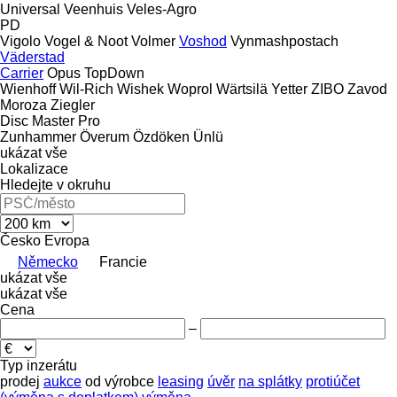
Universal
Veenhuis
Veles-Agro
PD
Vigolo
Vogel & Noot
Volmer
Voshod
Vynmashpostach
Väderstad
Carrier
Opus
TopDown
Wienhoff
Wil-Rich
Wishek
Woprol
Wärtsilä
Yetter
ZIBO
Zavod
Moroza
Ziegler
Disc Master Pro
Zunhammer
Överum
Özdöken
Ünlü
ukázat vše
Lokalizace
Hledejte v okruhu
Česko
Evropa
Německo
Francie
ukázat vše
ukázat vše
Cena
–
Typ inzerátu
prodej
aukce
od výrobce
leasing
úvěr
na splátky
protiúčet