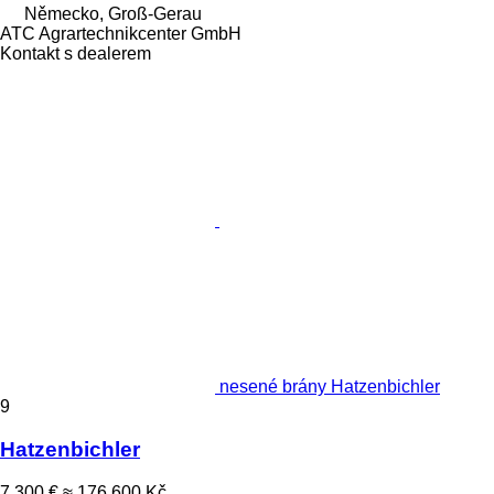
Německo, Groß-Gerau
ATC Agrartechnikcenter GmbH
Kontakt s dealerem
nesené brány Hatzenbichler
9
Hatzenbichler
7 300 €
≈ 176 600 Kč