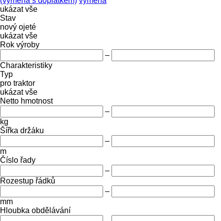
(výměna s doplatkem)
výměna
ukázat vše
Stav
nový
ojeté
ukázat vše
Rok výroby
–
Charakteristiky
Typ
pro traktor
ukázat vše
Netto hmotnost
–
kg
Šířka držáku
–
m
Číslo řady
–
Rozestup řádků
–
mm
Hloubka obdělávání
–