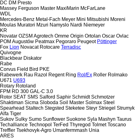
DC
DM
Presto
Massey Ferguson
Master
MaxiMarin
McFarLane
WDL
Mercedes-Benz
Metal-Fach
Meyer
Mini
Mitsubishi
Moreni
Moulas
Muratori
Mzuri
Namyslo
Nardi
Niemeyer
KR
Novatar
OZSM Agrotech
Omme
Origin
Ortolan
Oscar
Ovlac
POM Augustów
Peatmax
Pegoraro
Peugeot
Pöttinger
Fox
Lion
Novacat
Rotocare
Terradisc
Quivogne
Blackbear
Diskator
Rabe
Corvus
Field Bird
PKE
Rabewerk
Rau
Razol
Regent
Ring
Rol/Ex
Roller
Rolmako
U671
U693
Rotary
Rotoland
FPM RD 300
GAL-C 3.0
Rotor
SEAT
SMS
Salford
Saphir
Schmidt
Schmotzer
Shaktiman
Sicma
Sloboda
Soil Master
Solmax Steel
Spearhead
Staltech
Stegsted
Steketee
Steyr
Striegel
Strumyk
Alfa
Tiger
Sukov
Sulky
Sumo
Sunflower
Suokone
Syla Mashyn
Taurus
Techalliance
Technopol
TerFed
Thyregod
Tolmet
Toscano
Treffler
Tsekhovyk-Agro
Umanfermmash
Unia
ARES