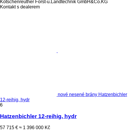
Kotschenreuther Forst-u.Landtechnik GmbH&Co.KG
Kontakt s dealerem
nové nesené brány Hatzenbichler
12-reihig, hydr
6
Hatzenbichler 12-reihig, hydr
57 715 €
≈ 1 396 000 Kč