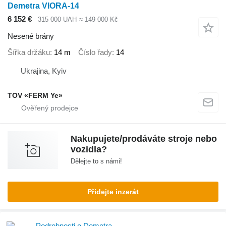
Demetra VIORA-14
6 152 €
315 000 UAH
≈ 149 000 Kč
Nesené brány
Šířka držáku
14 m
Číslo řady
14
Ukrajina, Kyiv
TOV «FERM Ye»
Nakupujete/prodáváte stroje nebo
vozidla?
Dělejte to s námi!
Přidejte inzerát
Podrobnosti o Demetra