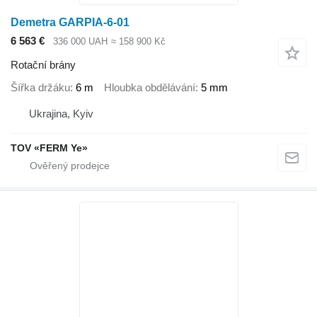
Demetra GARPIA-6-01
6 563 €
336 000 UAH
≈ 158 900 Kč
Rotační brány
Šířka držáku
6 m
Hloubka obdělávání
5 mm
Ukrajina, Kyiv
TOV «FERM Ye»