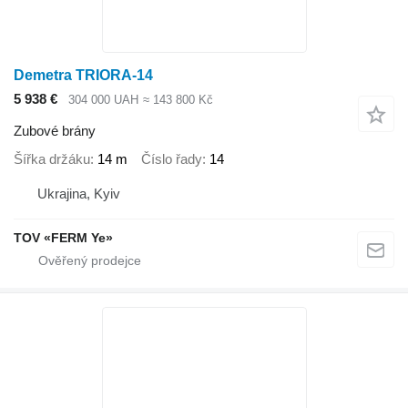
Demetra TRIORA-14
5 938 €
304 000 UAH
≈ 143 800 Kč
Zubové brány
Šířka držáku
14 m
Číslo řady
14
Ukrajina, Kyiv
TOV «FERM Ye»