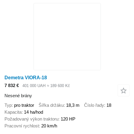
Demetra VIORA-18
7 832 €
401 000 UAH
≈ 189 600 Kč
Nesené brány
Typ
pro traktor
Šířka držáku
18,3 m
Číslo řady
18
Kapacita
14 ha/hod
Požadovaný výkon traktoru
120 HP
Pracovní rychlost
20 km/h