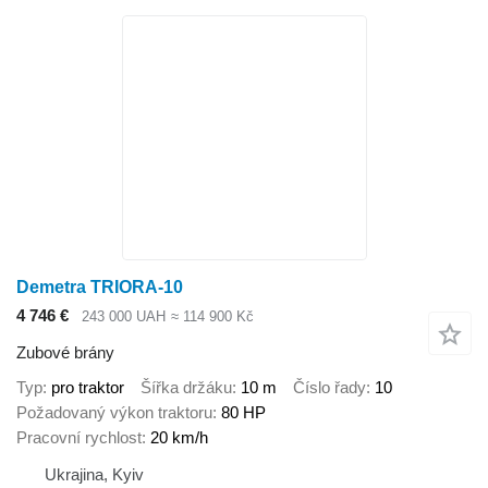
Demetra TRIORA-10
4 746 €
243 000 UAH
≈ 114 900 Kč
Zubové brány
Typ
pro traktor
Šířka držáku
10 m
Číslo řady
10
Požadovaný výkon traktoru
80 HP
Pracovní rychlost
20 km/h
Ukrajina, Kyiv