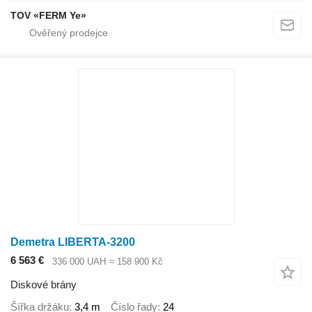
TOV «FERM Ye»
Demetra LIBERTA-3200
6 563 €
336 000 UAH
≈ 158 900 Kč
Diskové brány
Šířka držáku
3,4 m
Číslo řady
24