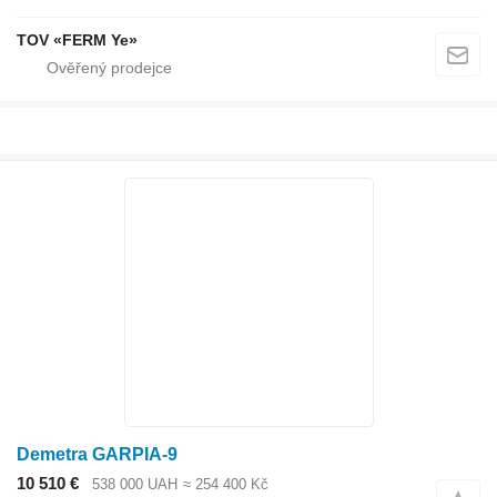
TOV «FERM Ye»
Demetra GARPIA-9
10 510 €
538 000 UAH
≈ 254 400 Kč