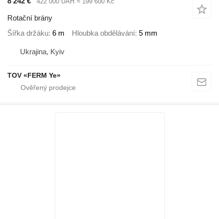
8 242 €
422 000 UAH
≈ 199 600 Kč
Rotační brány
Šířka držáku
6 m
Hloubka obdělávání
5 mm
Ukrajina, Kyiv
TOV «FERM Ye»