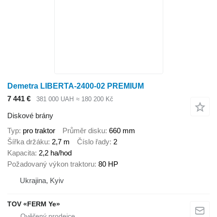
Demetra LIBERTA-2400-02 PREMIUM
7 441 €
381 000 UAH
≈ 180 200 Kč
Diskové brány
Typ
pro traktor
Průměr disku
660 mm
Šířka držáku
2,7 m
Číslo řady
2
Kapacita
2,2 ha/hod
Požadovaný výkon traktoru
80 HP
Ukrajina, Kyiv
TOV «FERM Ye»