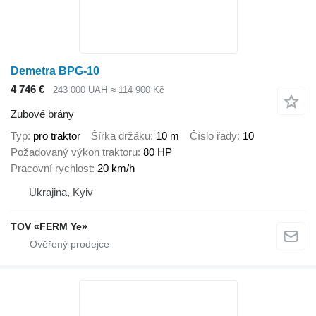
Demetra BPG-10
4 746 €
243 000 UAH
≈ 114 900 Kč
Zubové brány
Typ
pro traktor
Šířka držáku
10 m
Číslo řady
10
Požadovaný výkon traktoru
80 HP
Pracovní rychlost
20 km/h
Ukrajina, Kyiv
TOV «FERM Ye»