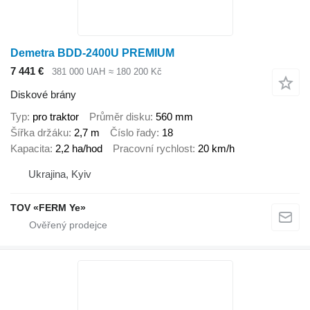
Demetra BDD-2400U PREMIUM
7 441 €
381 000 UAH
≈ 180 200 Kč
Diskové brány
Typ
pro traktor
Průměr disku
560 mm
Šířka držáku
2,7 m
Číslo řady
18
Kapacita
2,2 ha/hod
Pracovní rychlost
20 km/h
Ukrajina, Kyiv
TOV «FERM Ye»