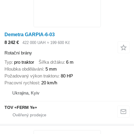
Demetra GARPIA-6-03
8 242 €
422 000 UAH
≈ 199 600 Kč
Rotační brány
Typ
pro traktor
Šířka držáku
6 m
Hloubka obdělávání
5 mm
Požadovaný výkon traktoru
80 HP
Pracovní rychlost
20 km/h
Ukrajina, Kyiv
TOV «FERM Ye»