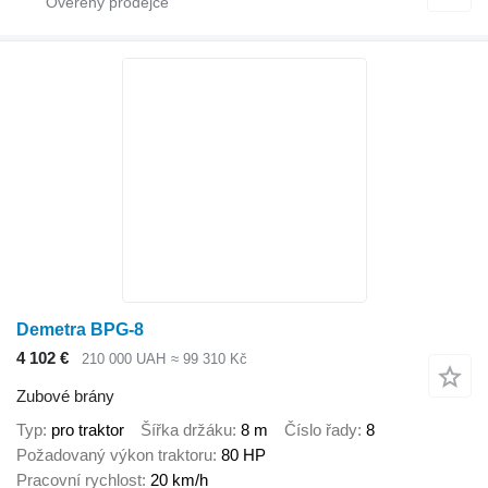
Demetra BPG-8
4 102 €
210 000 UAH
≈ 99 310 Kč
Zubové brány
Typ
pro traktor
Šířka držáku
8 m
Číslo řady
8
Požadovaný výkon traktoru
80 HP
Pracovní rychlost
20 km/h