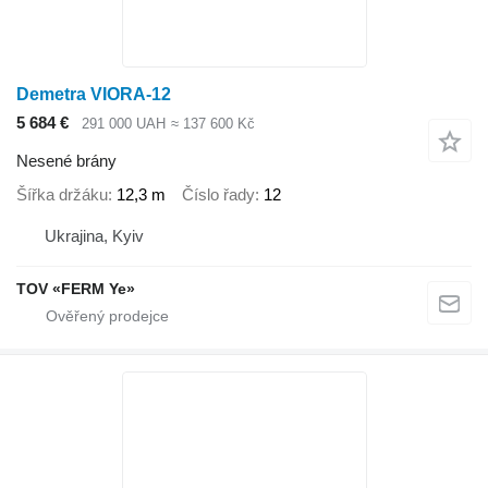
Demetra VIORA-12
5 684 €
291 000 UAH
≈ 137 600 Kč
Nesené brány
Šířka držáku
12,3 m
Číslo řady
12
Ukrajina, Kyiv
TOV «FERM Ye»