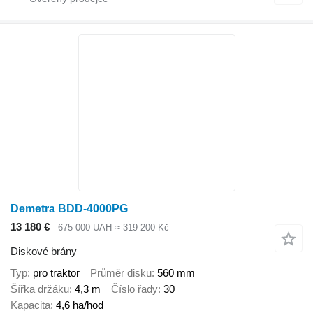
Demetra BDD-4000PG
13 180 €
675 000 UAH
≈ 319 200 Kč
Diskové brány
Typ
pro traktor
Průměr disku
560 mm
Šířka držáku
4,3 m
Číslo řady
30
Kapacita
4,6 ha/hod