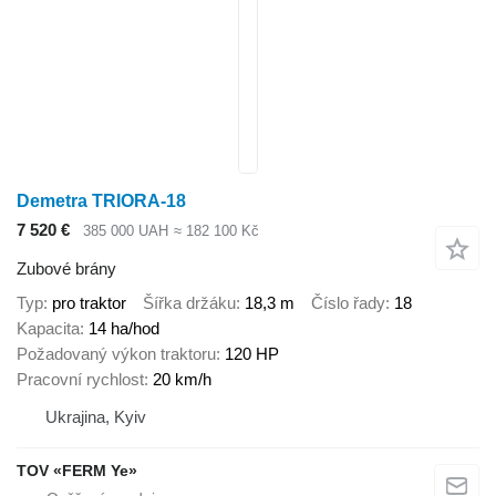
Demetra TRIORA-18
7 520 €
385 000 UAH
≈ 182 100 Kč
Zubové brány
Typ
pro traktor
Šířka držáku
18,3 m
Číslo řady
18
Kapacita
14 ha/hod
Požadovaný výkon traktoru
120 HP
Pracovní rychlost
20 km/h
Ukrajina, Kyiv
TOV «FERM Ye»