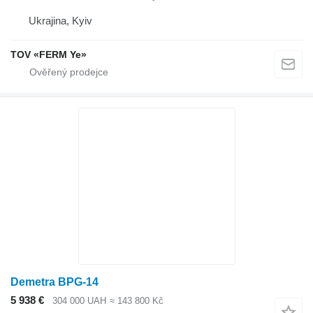
Ukrajina, Kyiv
TOV «FERM Ye»
Demetra BPG-14
5 938 €
304 000 UAH
≈ 143 800 Kč