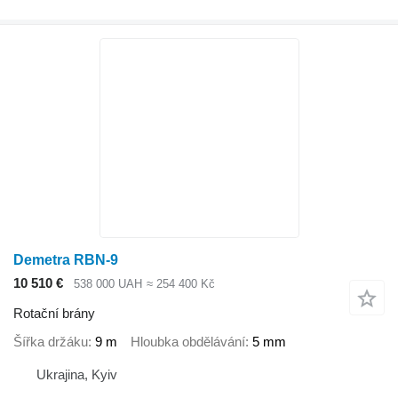
Demetra RBN-9
10 510 €
538 000 UAH
≈ 254 400 Kč
Rotační brány
Šířka držáku
9 m
Hloubka obdělávání
5 mm
Ukrajina, Kyiv