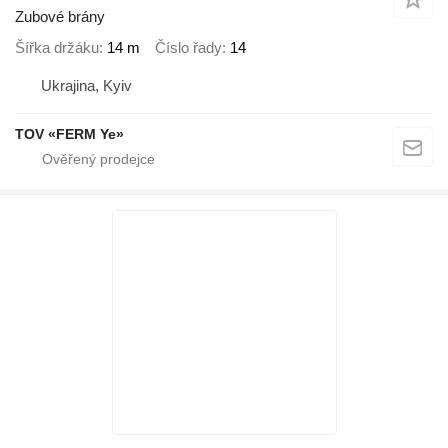
Zubové brány
Šířka držáku
14 m
Číslo řady
14
Ukrajina, Kyiv
TOV «FERM Ye»