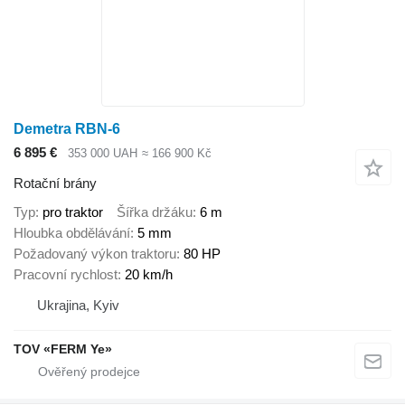
Demetra RBN-6
6 895 €
353 000 UAH
≈ 166 900 Kč
Rotační brány
Typ
pro traktor
Šířka držáku
6 m
Hloubka obdělávání
5 mm
Požadovaný výkon traktoru
80 HP
Pracovní rychlost
20 km/h
Ukrajina, Kyiv
TOV «FERM Ye»