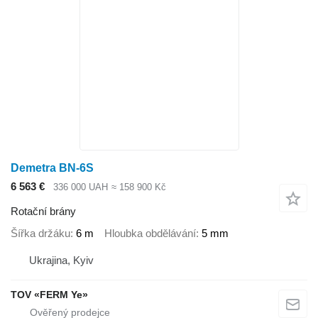
Demetra BN-6S
6 563 €
336 000 UAH
≈ 158 900 Kč
Rotační brány
Šířka držáku
6 m
Hloubka obdělávání
5 mm
Ukrajina, Kyiv
TOV «FERM Ye»