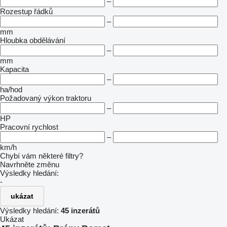
–
Rozestup řádků
–
mm
Hloubka obdělávání
–
mm
Kapacita
–
ha/hod
Požadovaný výkon traktoru
–
HP
Pracovní rychlost
–
km/h
Chybí vám některé filtry?
Navrhněte změnu
Výsledky hledání:
-
ukázat
Výsledky hledání:
45 inzerátů
Ukázat