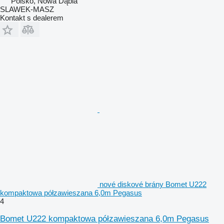
Polsko, Nowa Dąbia
SLAWEK-MASZ
Kontakt s dealerem
nové diskové brány Bomet U222
kompaktowa półzawieszana 6,0m Pegasus
4
Bomet U222 kompaktowa półzawieszana 6,0m Pegasus