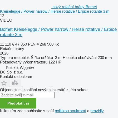
nový rotační brány Bomet
Kreiselegge / Power harrow / Herse rotative / Erpice rotante 3 m
12
VIDEO
Bomet Kreiselegge / Power harrow / Herse rotative / Erpice
rotante 3 m
11 110 €
47 850 PLN
≈ 268 900 Kč
Rotační brány
2026
Typ
pro motoblok
Šířka držáku
3 m
Hloubka obdělávání
200 mm
Požadovaný výkon traktoru
122 HP
Polsko, Węgrów
DC Sp. z o.o.
Kontakt s dealerem
Objednejte si zasílání nových inzerátů z této sekce
Předplatit si
Kliknutím zde souhlasíte s naší
politikou soukromí
a
pravidly
.