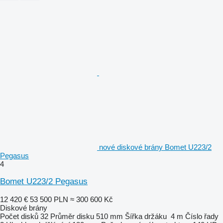
nové diskové brány Bomet U223/2
Pegasus
4
Bomet U223/2 Pegasus
12 420 €
53 500 PLN
≈ 300 600 Kč
Diskové brány
Počet disků
32
Průměr disku
510 mm
Šířka držáku
4 m
Číslo řady