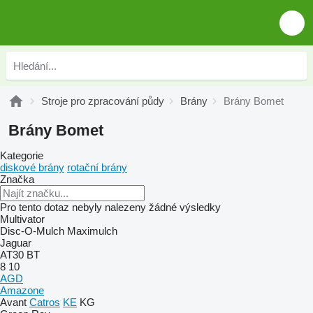
Stroje pro zpracování půdy
Brány
Brány Bomet
Brány Bomet
Kategorie
diskové brány
rotační brány
Značka
Pro tento dotaz nebyly nalezeny žádné výsledky
Multivator
Disc-O-Mulch
Maximulch
Jaguar
AT30
BT
8
10
AGD
Amazone
Avant
Catros
KE
KG