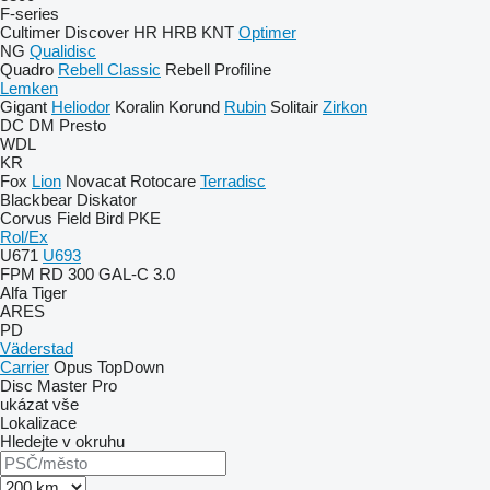
F-series
Cultimer
Discover
HR
HRB
KNT
Optimer
NG
Qualidisc
Quadro
Rebell Classic
Rebell Profiline
Lemken
Gigant
Heliodor
Koralin
Korund
Rubin
Solitair
Zirkon
DC
DM
Presto
WDL
KR
Fox
Lion
Novacat
Rotocare
Terradisc
Blackbear
Diskator
Corvus
Field Bird
PKE
Rol/Ex
U671
U693
FPM RD 300
GAL-C 3.0
Alfa
Tiger
ARES
PD
Väderstad
Carrier
Opus
TopDown
Disc Master Pro
ukázat vše
Lokalizace
Hledejte v okruhu