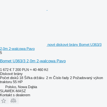
nové diskové brány Bomet U363/3
2,0m 2-walcowa Pavo
5
Bomet U363/3 2,0m 2-walcowa Pavo
1 672 €
7 200 PLN
≈ 40 460 Kč
Diskové brány
Počet disků
18
Šířka držáku
2 m
Číslo řady
2
Požadovaný výkon
traktoru
55 HP
Polsko, Nowa Dąbia
SLAWEK-MASZ
Kontakt s dealerem