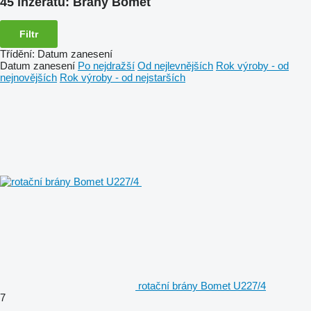
45 inzerátů:
Brány Bomet
Filtr
Třídění
:
Datum zanesení
Datum zanesení
Po nejdražší
Od nejlevnějších
Rok výroby - od
nejnovějších
Rok výroby - od nejstarších
rotační brány Bomet U227/4
7