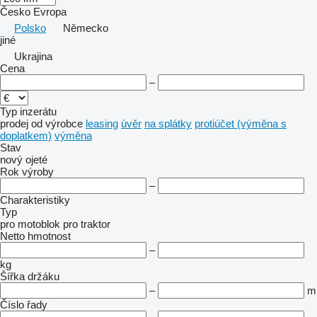
Česko
Evropa
Polsko
Německo
jiné
Ukrajina
Cena
–
Typ inzerátu
prodej
od výrobce
leasing
úvěr
na splátky
protiúčet (výměna s
doplatkem)
výměna
Stav
nový
ojeté
Rok výroby
–
Charakteristiky
Typ
pro motoblok
pro traktor
Netto hmotnost
–
kg
Šířka držáku
–
m
Číslo řady