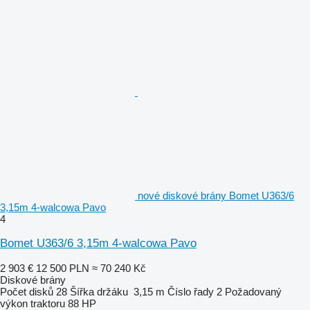
nové diskové brány Bomet U363/6
3,15m 4-walcowa Pavo
4
Bomet U363/6 3,15m 4-walcowa Pavo
2 903 €
12 500 PLN
≈ 70 240 Kč
Diskové brány
Počet disků
28
Šířka držáku
3,15 m
Číslo řady
2
Požadovaný
výkon traktoru
88 HP