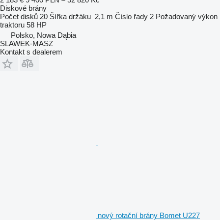
Diskové brány
Počet disků
20
Šířka držáku
2,1 m
Číslo řady
2
Požadovaný výkon
traktoru
58 HP
Polsko, Nowa Dąbia
SLAWEK-MASZ
Kontakt s dealerem
nový rotační brány Bomet U227