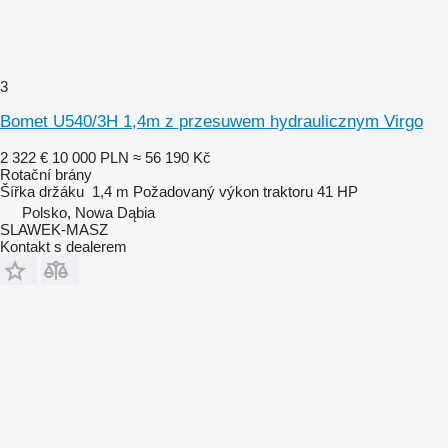
3
Bomet U540/3H 1,4m z przesuwem hydraulicznym Virgo
2 322 €
10 000 PLN
≈ 56 190 Kč
Rotační brány
Šířka držáku
1,4 m
Požadovaný výkon traktoru
41 HP
Polsko, Nowa Dąbia
SLAWEK-MASZ
Kontakt s dealerem