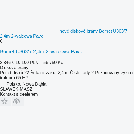
nové diskové brány Bomet U363/7
2,4m 2-walcowa Pavo
6
Bomet U363/7 2,4m 2-walcowa Pavo
2 346 €
10 100 PLN
≈ 56 750 Kč
Diskové brány
Počet disků
22
Šířka držáku
2,4 m
Číslo řady
2
Požadovaný výkon
traktoru
65 HP
Polsko, Nowa Dąbia
SLAWEK-MASZ
Kontakt s dealerem