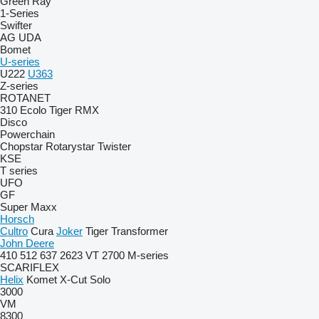
Green Ray
1-Series
Swifter
AG
UDA
Bomet
U-series
U222
U363
Z-series
ROTANET
310
Ecolo Tiger
RMX
Disco
Powerchain
Chopstar
Rotarystar
Twister
KSE
T series
UFO
GF
Super Maxx
Horsch
Cultro
Cura
Joker
Tiger
Transformer
John Deere
410
512
637
2623 VT
2700
M-series
SCARIFLEX
Helix
Komet
X-Cut Solo
3000
VM
8300