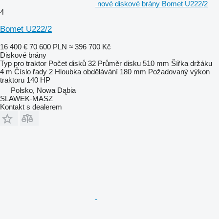
nové diskové brány Bomet U222/2
4
Bomet U222/2
16 400 €
70 600 PLN
≈ 396 700 Kč
Diskové brány
Typ
pro traktor
Počet disků
32
Průměr disku
510 mm
Šířka držáku
4 m
Číslo řady
2
Hloubka obdělávání
180 mm
Požadovaný výkon
traktoru
140 HP
Polsko, Nowa Dąbia
SLAWEK-MASZ
Kontakt s dealerem