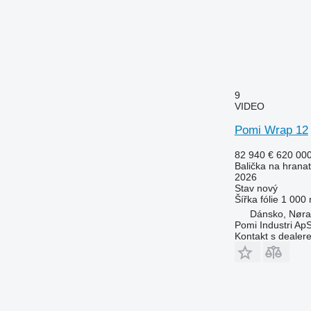
9
VIDEO
Pomi Wrap 12
82 940 €
620 00
Balička na hranat
2026
Stav
nový
Šířka fólie
1 000
Dánsko, Nøra
Pomi Industri Ap
Kontakt s dealer