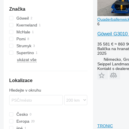
samojízdné sekačky
Značka
jiné sekačky
Göweil
Quaderballenwick
6
Kverneland
McHale
UN
Göweil G3010 
Pomi
35 581 €
≈ 860 9
Strumyk
Balička na hranat
Supertino
2025
Německo, Gr
ukázat vše
Seippel Landmas
Kontakt s dealer
Lokalizace
Hledejte v okruhu
Česko
Evropa
TRONIC
jiné
Dánsko