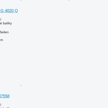
 G 4020 Q
í
é balíky
Beilen
em
N7558
í