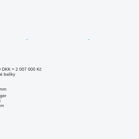
0 DKK
≈ 2 007 000 Kč
é balíky
 mm
ger
S
em