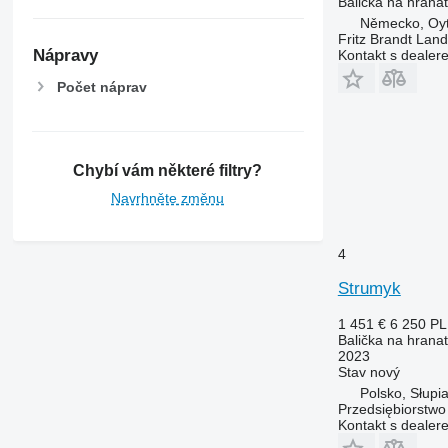
Balička na hranat
Německo, Oy
Fritz Brandt Lan
Nápravy
Kontakt s dealer
Počet náprav
Chybí vám některé filtry?
Navrhněte změnu
4
Strumyk
1 451 €
6 250 P
Balička na hranat
2023
Stav
nový
Polsko, Słupi
Przedsiębiorstw
Kontakt s dealer