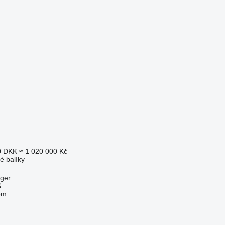
0 DKK
≈ 1 020 000 Kč
é balíky
ger
S
em