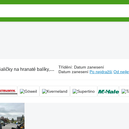
Třídění
:
Datum zanesení
ličky na hranaté balíky, balící stroj hranatých balíků
Datum zanesení
Po nejdražší
Od nejle