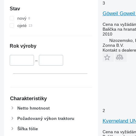
3
Stav
Göweil Goweil
nový
Cena na vyžádán
ojeté
Balička na hranat
2010
Nizozemsko, 
Zonna B.V.
Rok výroby
Kontakt s dealer
–
Charakteristiky
Netto hmotnost
2
Požadovaný výkon traktoru
Kverneland U
Šířka fólie
Cena na vyžádán