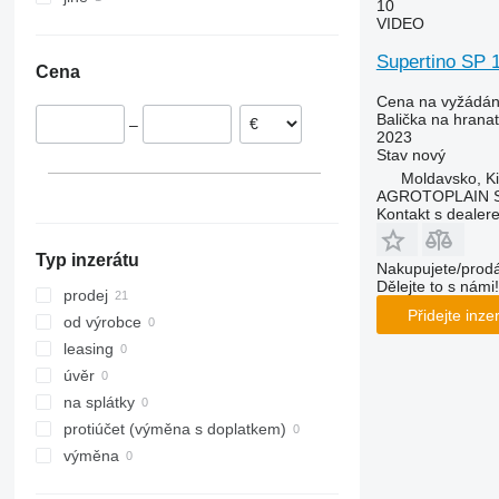
10
Polsko
Moldavsko
VIDEO
Německo
Supertino SP
Cena
Nizozemsko
Cena na vyžádán
Balička na hranat
–
2023
Stav
nový
Moldavsko, K
AGROTOPLAIN 
Kontakt s dealer
Typ inzerátu
Nakupujete/prodá
Dělejte to s námi!
prodej
Přidejte inze
od výrobce
leasing
úvěr
na splátky
protiúčet (výměna s doplatkem)
výměna