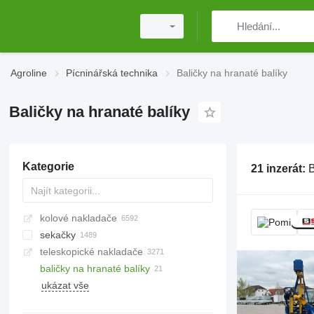
Agroline
Pícninářská technika
Baličky na hranaté balíky
Baličky na hranaté balíky
Kategorie
21 inzerát:
Ba
kolové nakladače
sekačky
teleskopické nakladače
rotační sekačky
baličky na hranaté balíky
žací mačkače
ukázat vše
příkopové sekačky
srpové sekačky