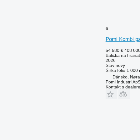
6
Pomi Kombi p
54 580 €
408 00
Balička na hranat
2026
Stav
nový
Šířka fólie
1 000
Dánsko, Nøra
Pomi Industri Ap
Kontakt s dealer