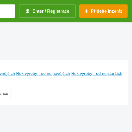
Enter / Registrace
Přidejte inzerát
vnějších
Rok výroby - od nejnovějších
Rok výroby - od nejstarších