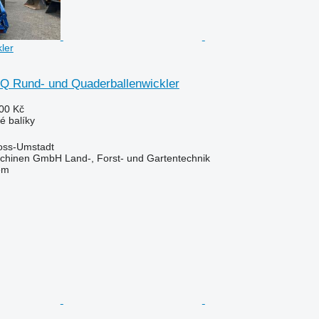
ler
Q Rund- und Quaderballenwickler
00 Kč
é balíky
oss-Umstadt
chinen GmbH Land-, Forst- und Gartentechnik
em