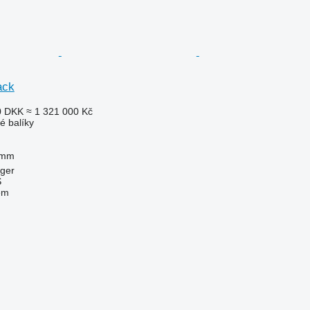
ack
0 DKK
≈ 1 321 000 Kč
é balíky
 mm
ger
S
em