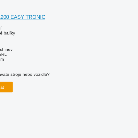
 1200 EASY TRONIC
í
é balíky
ishinev
SRL
em
váte stroje nebo vozidla?
rát