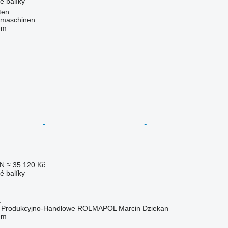
é balíky
ten
dmaschinen
em
LN
≈ 35 120 Kč
é balíky
a
o Produkcyjno-Handlowe ROLMAPOL Marcin Dziekan
em