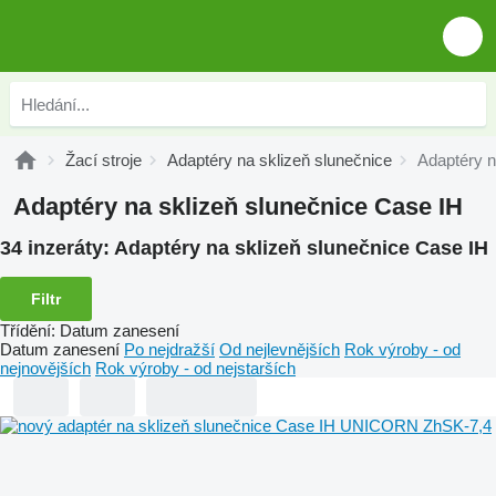
Žací stroje
Adaptéry na sklizeň slunečnice
Adaptéry n
Adaptéry na sklizeň slunečnice Case IH
34 inzeráty:
Adaptéry na sklizeň slunečnice Case IH
Filtr
Třídění
:
Datum zanesení
Datum zanesení
Po nejdražší
Od nejlevnějších
Rok výroby - od
nejnovějších
Rok výroby - od nejstarších