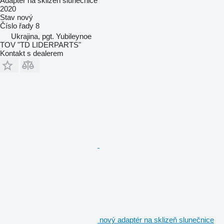
Adaptér na sklizeň slunečnice
2020
Stav
nový
Číslo řady
8
Ukrajina, pgt. Yubileynoe
TOV "TD LIDERPARTS"
Kontakt s dealerem
nový adaptér na sklizeň slunečnice