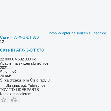
nový adaptér na sklizeň slunečnice
Case IH AFX-G-DT 870
12
Case IH AFX-G-DT 870
22 000 €
≈ 532 300 Kč
Adaptér na sklizeň slunečnice
2021
Stav
nový
20 m/h
Šířka držáku
6 m
Číslo řady
8
Ukrajina, pgt. Yubileynoe
TOV "TD LIDERPARTS"
Kontakt s dealerem