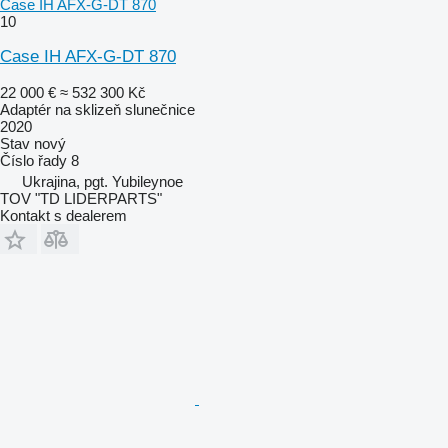
Case IH AFX-G-DT 870
10
Case IH AFX-G-DT 870
22 000 €
≈ 532 300 Kč
Adaptér na sklizeň slunečnice
2020
Stav
nový
Číslo řady
8
Ukrajina, pgt. Yubileynoe
TOV "TD LIDERPARTS"
Kontakt s dealerem