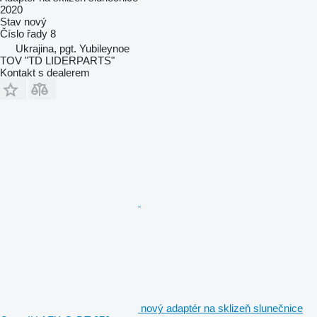
2020
Stav
nový
Číslo řady
8
Ukrajina, pgt. Yubileynoe
TOV "TD LIDERPARTS"
Kontakt s dealerem
nový adaptér na sklizeň slunečnice