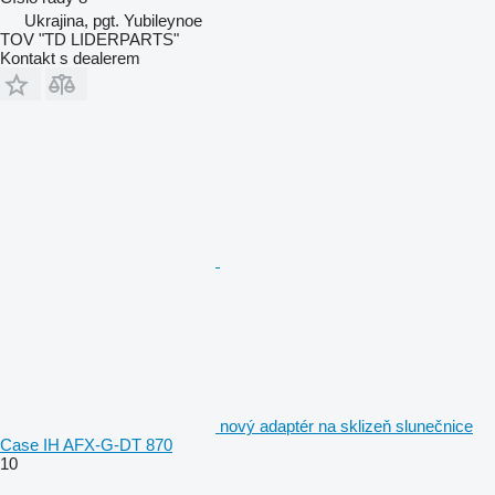
Ukrajina, pgt. Yubileynoe
TOV "TD LIDERPARTS"
Kontakt s dealerem
nový adaptér na sklizeň slunečnice
Case IH AFX-G-DT 870
10